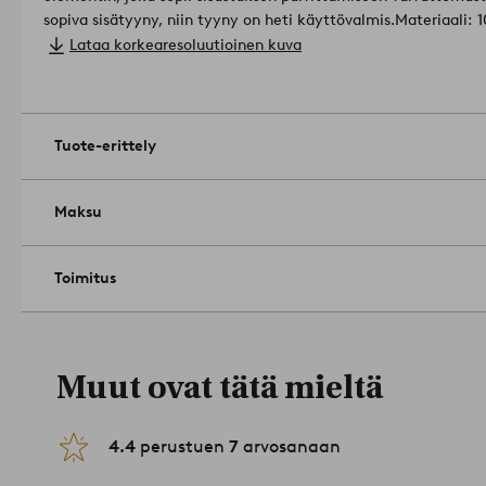
sopiva sisätyyny, niin tyyny on heti käyttövalmis.
Ma
Koko: 50 x 50 cm.
Lataa korkearesoluutioinen kuva
Sulkeminen: vetoketju.
Askartelutekniikka: painettu.
Konepesu 40 °C. Älä käytä valk
keskilämmöllä. Silitys korkealla lämpötilalla (max 200ºC). Kuiv
Kutistuma max 5 %.
Tuotenumero: 2178740-01-31
Tuote-erittely
Maksu
Toimitus
Muut ovat tätä mieltä
4.4
perustuen
7
arvosanaan