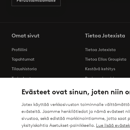
Peruuttamislomake
Omat sivut
Tietoa Jotexista
Profiilini
Tietoa Jotexista
Tapahtumat
Tietoa Ellos Groupista
Tilaushistoria
Kestävä kehitys
Tarjoukset
Business inquiries
Saavutettavuusseloste
Evästeet ovat sinun, joten niin o
Jotex käyttää verkkosivuston toiminnalle välttämätt
evästeitä. Jaamme henkilötiedot ja nämä evästeet niil
Turvalliset maksut – maksa nyt tai erissä
sivustoa, sekä edistää markkinointiamme, jotta saat
elpy
Haluatko tietää
lisää maksuvaihtoehdoistamme
?
yksityiskohtia Asetukset-painikkeella.
Lue lisää eväst