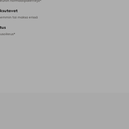
 euron normaalipaketteja*
ksutavat
emmin tai maksa erissä
tus
tusoikeus*