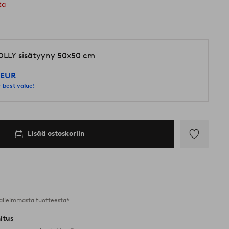
ta
LLY sisätyyny 50x50 cm
 EUR
 best value!
Lisää ostoskoriin
Lisää
suosikkeihin
alleimmasta tuotteesta*
itus