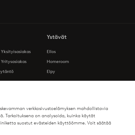
Ystävät
 Yksityisasiakas
Ellos
 Yritysasiakas
Homeroom
äytäntö
Elpy
 koskevamman verkkosivustoelämyksen mahdollistavia
ä. Tarkoituksena on analysoida, kuinka käytät
iniketta suostut evästeiden käyttöömme. Voit säätää