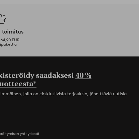
 toimitus
i 64,90 EUR
ipakettia
kisteröidy saadaksesi
40 %
uotteesta*
mmäinen, jolla on eksklusiivisia tarjouksia, jännittäviä uutisia
teröitymisen yhteydessä