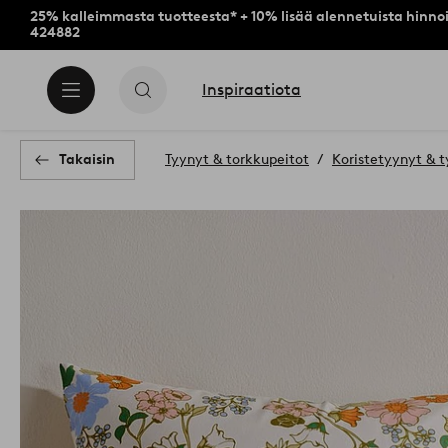
25% kalleimmasta tuotteesta* + 10% lisää alennetuista hinnoi
424882
Inspiraatiota
Takaisin
Tyynyt & torkkupeitot
Koristetyynyt & t