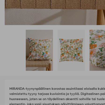
MIRANDA-tyynynpäällinen korostaa asuintilaasi eloisalla kukk
valmistettu tyyny tarjoaa kuviointia ja tyyliä. Digitaalinen p
huoneeseen, joten se on täydellinen aksentti sohville tai tuole
elementin, joka sopii sisustuksen päivittämiseen vaivattomast