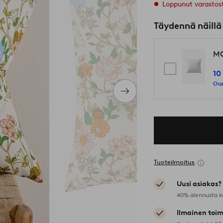
Loppunut varastos
Täydennä näillä
MO
10
Our
Seuraava
tuote
Tuoteilmoitus
Uusi asiakas?
40% alennusta k
Ilmainen toim