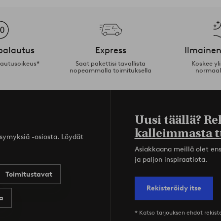
palautus
Express
Ilmainen
lautusoikeus*
Saat pakettisi tavallista
Koskee yl
nopeammalla toimituksella
normaal
Uusi täällä? Re
kalleimmasta t
ysymyksiä -osiosta. Löydät
Asiakkaana meillä olet ensi
ja paljon inspiraatiota.
Toimitustavat
Rekisteröidy itse
a
* Katso tarjouksen ehdot rekis