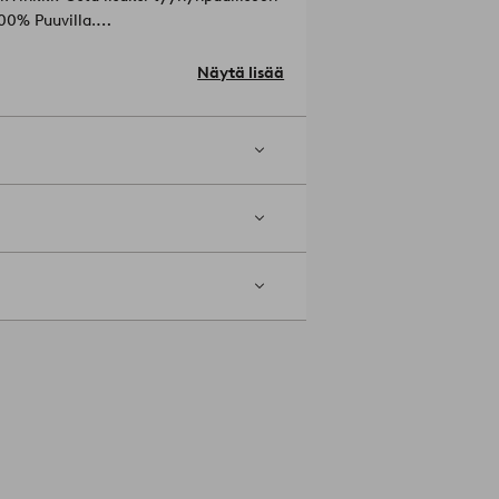
teriaali: 100% Puuvilla.
Näytä lisää
aisuainetta. Rumpukuivaa
apesu (vain öljyliuotinkäyttö).