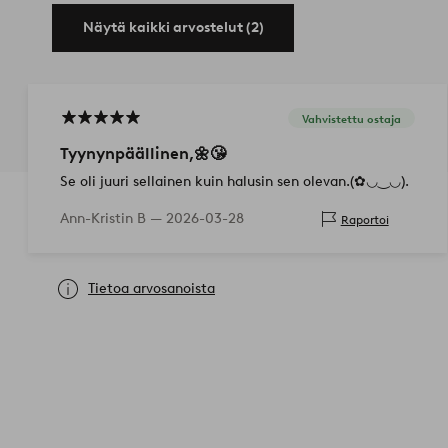
Näytä kaikki arvostelut (2)
Vahvistettu ostaja
Tyynynpäällinen,🌼😘
Se oli juuri sellainen kuin halusin sen olevan.(✿◡‿◡).
Ann-Kristin B —
2026-03-28
Raportoi
Tietoa arvosanoista