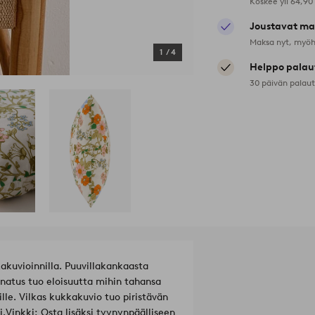
Koskee yli 64,90
Joustavat ma
Maksa nyt, myöh
1
/
4
Helppo palau
30 päivän palau
akuvioinnilla. Puuvillakankaasta
ainatus tuo eloisuutta mihin tahansa
ille. Vilkas kukkakuvio tuo piristävän
i.
Vinkki: Osta lisäksi tyynynpäälliseen