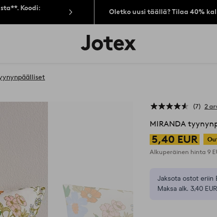
sta**. Koodi:
Oletko uusi täällä? Tilaa 40% ka
Jotex-
logo
–
siirry
aloitussivulle
yynynpäälliset
7
2 ar
MIRANDA tyynynp
5,40 EUR
Ou
Alkuperäinen hinta
9 
Jaksota ostot eriin 
Maksa alk. 3,40 EUR