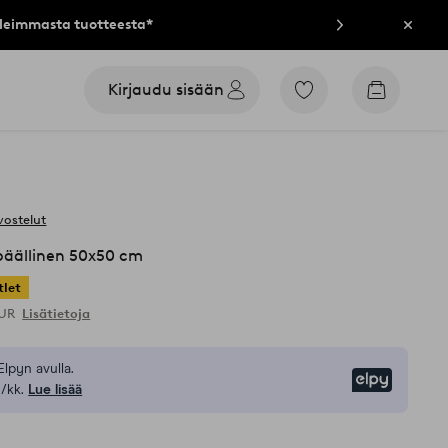
lleimmasta tuotteesta*
Sulje
Kirjaudu sisään
Siirry
Siirry
merkittyihin
ostoskori
suosikkituotteisiin
vostelut
äällinen 50x50 cm
tlet
EUR
Lisätietoja
Elpyn avulla.
Elpy
/kk.
Lue lisää