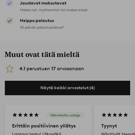
Joustavat maksutavat
Maksa nyt, myöhemmin tai maksa erissä
Helppo palautus
30 päivän palautusoikeus*
Muut ovat tätä mieltä
4.1
perustuen
17
arvosanaan
Näytä kaikki arvostelut (4)
Vahvistettu ostaja
Erittäin positiivinen yllätys
Tyynyt
Loistava laatu! Ulkonäkö
Näyttivät hienoil