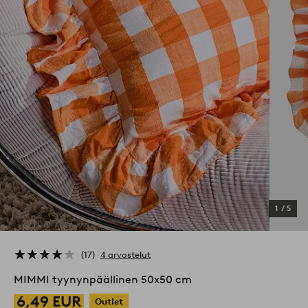
1
/
5
17
4 arvostelut
MIMMI tyynynpäällinen 50x50 cm
6,49 EUR
Outlet