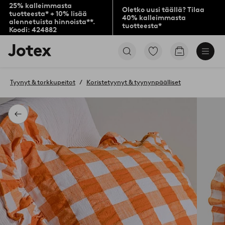
25% kalleimmasta
Oletko uusi täällä? Tilaa
tuotteesta* + 10% lisää
40% kalleimmasta
alennetuista hinnoista**.
tuotteesta*
Koodi: 424882
Jotex-
Siirry
Siirry
logo
merkittyihin
ostoskoriin
–
suosikkituotteisiin
siirry
Tyynyt & torkkupeitot
Koristetyynyt & tyynynpäälliset
aloitussivulle
Takaisin