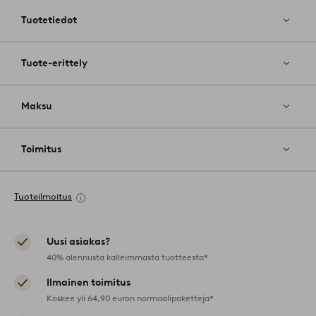
suosikkeih
Tuotetiedot
Tuote-erittely
Maksu
Toimitus
Tuoteilmoitus
Uusi asiakas?
40% alennusta kalleimmasta tuotteesta*
Ilmainen toimitus
Koskee yli 64,90 euron normaalipaketteja*