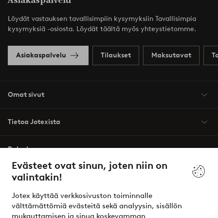
Asiakaspalvelu
Löydät vastauksen tavallisimpiin kysymyksiin Tavallisimpia
kysymyksiä -osiosta. Löydät täältä myös yhteystietomme.
Asiakaspalvelu
Tilaukset
Maksutavat
T
Omat sivut
Tietoa Jotexista
Palvelumme
Evästeet ovat sinun, joten niin on
valintakin!
Ehdot
Jotex käyttää verkkosivuston toiminnalle
Ystävät
välttämättömiä evästeitä sekä analyysin, sisällön
mukauttamisen ja sinua koskevamman