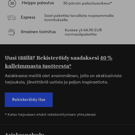
Helppo palautus
30 päivän palautusoikeus*
Saat pakettisi tavallista nopeammalla
Express
toimituksella
Koskee yli 64,90 EUR
Ilmainen toimitus
normaalipakettia
Uusi täällä? Rekisteröidy saadaksesi
40 %
kalleimmasta tuotteesta*
Asiakkaana meillä olet ensimmäinen, jolla on eksklusiivisia
tarjouksia, jännittäviä uutisia ja paljon inspiraatiota.
Rekisteröidy itse
* Katso tarjouksen ehdot rekisteröitymisen yhteydessä