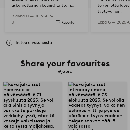
uskomattoman kaunis! Erittäin
toivon että laps
suositeltava! Olen innoissani!
tyytyväinen.
Bianka H —
2026-02-
01
Ebba G —
2026-0
Raportoi
Tietoa arvosanoista
Share your favourites
#jotex