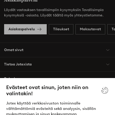
Asiakaspalvelu
Löydät vastauksen tavallisimpiin kysymyksiin Tavallisimpia
kysymyksiä -osiosta. Löydät täältä myös yhteystietomme.
Asiakaspalvelu
Tilaukset
Maksutavat
T
Omat sivut
Tietoa Jotexista
Palvelumme
Evästeet ovat sinun, joten niin on
valintakin!
Ehdot
Jotex käyttää verkkosivuston toiminnalle
Ystävät
välttämättömiä evästeitä sekä analyysin, sisällön
mukauttamisen ja sinua koskevamman