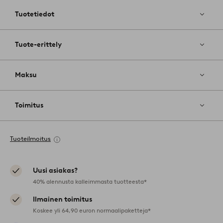
suosikkeih
Tuotetiedot
Tuote-erittely
Maksu
Toimitus
Tuoteilmoitus
Uusi asiakas?
40% alennusta kalleimmasta tuotteesta*
Ilmainen toimitus
Koskee yli 64,90 euron normaalipaketteja*