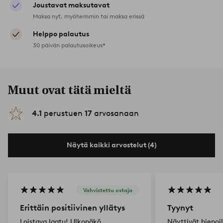
Joustavat maksutavat
Maksa nyt, myöhemmin tai maksa erissä
Helppo palautus
30 päivän palautusoikeus*
Muut ovat tätä mieltä
4.1
perustuen
17
arvosanaan
Näytä kaikki arvostelut (4)
Vahvistettu ostaja
Erittäin positiivinen yllätys
Tyynyt
Loistava laatu! Ulkonäkö
Näyttivät hienoil