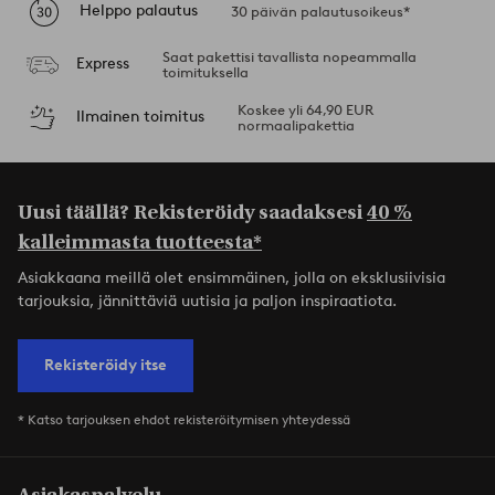
Helppo palautus
30 päivän palautusoikeus*
Saat pakettisi tavallista nopeammalla
Express
toimituksella
Koskee yli 64,90 EUR
Ilmainen toimitus
normaalipakettia
Uusi täällä? Rekisteröidy saadaksesi
40 %
kalleimmasta tuotteesta*
Asiakkaana meillä olet ensimmäinen, jolla on eksklusiivisia
tarjouksia, jännittäviä uutisia ja paljon inspiraatiota.
Rekisteröidy itse
* Katso tarjouksen ehdot rekisteröitymisen yhteydessä