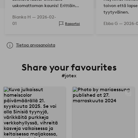
uskomattoman kaunis! Erittäin
toivon että laps
suositeltava! Olen innoissani!
tyytyväinen.
Bianka H —
2026-02-
01
Ebba G —
2026-0
Raportoi
Tietoa arvosanoista
Share your favourites
#jotex