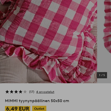
1
/
5
17
4 arvostelut
MIMMI tyynynpäällinen 50x50 cm
6,49 EUR
Outlet