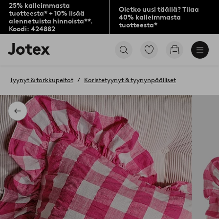
25% kalleimmasta
Oletko uusi täällä? Tilaa
tuotteesta* + 10% lisää
40% kalleimmasta
alennetuista hinnoista**.
tuotteesta*
Koodi: 424882
Jotex-
Siirry
Siirry
logo
merkittyihin
ostoskoriin
–
suosikkituotteisiin
siirry
Tyynyt & torkkupeitot
Koristetyynyt & tyynynpäälliset
aloitussivulle
Takaisin