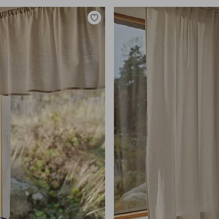
Lisää
suosikkeihin