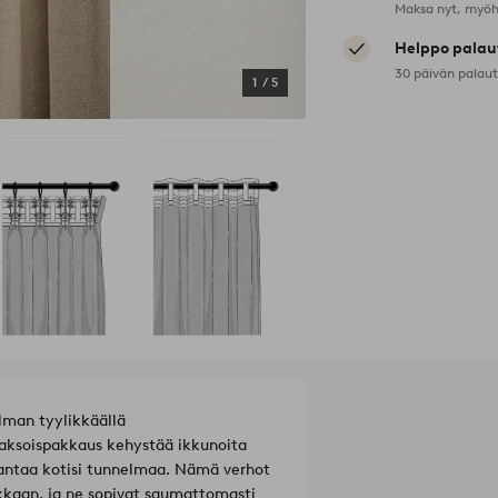
Maksa nyt, myöh
Helppo palau
30 päivän palau
1
/
5
lman tyylikkäällä
 kaksoispakkaus kehystää ikkunoita
rantaa kotisi tunnelmaa. Nämä verhot
ikkaan, ja ne sopivat saumattomasti