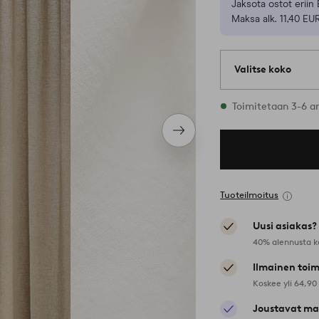
Jaksota ostot eriin 
Maksa alk. 11,40 EU
Valitse koko
Varastossa on kaik
Toimitetaan 3-6 a
Seuraava
tuote
Tuoteilmoitus
Uusi asiakas?
40% alennusta k
Ilmainen toim
Koskee yli 64,90
Joustavat ma