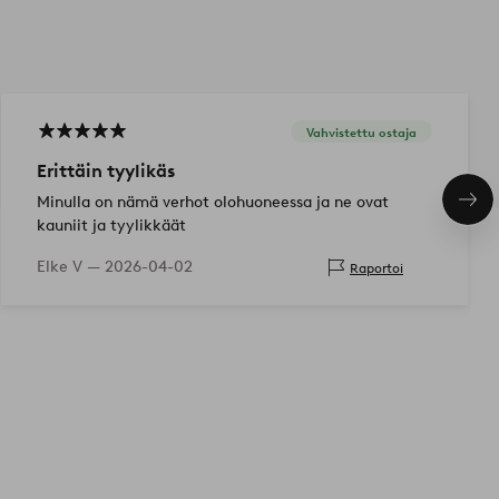
Vahvistettu ostaja
Erittäin tyylikäs
Minulla on nämä verhot olohuoneessa ja ne ovat
Seu
tuo
kauniit ja tyylikkäät
Elke V —
2026-04-02
Raportoi