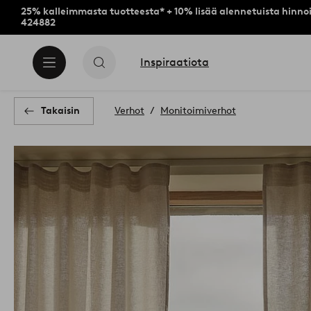
25% kalleimmasta tuotteesta* + 10% lisää alennetuista hinnoi
424882
Inspiraatiota
Takaisin
Verhot
Monitoimiverhot