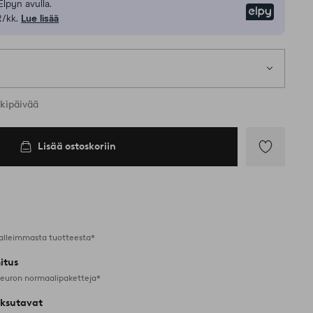
Elpyn avulla.
Elpy
R/kk.
Lue lisää
1 k
kia kokoja
rkipäivää
Lisää ostoskoriin
Lisää
suosikkeihin
alleimmasta tuotteesta*
itus
 euron normaalipaketteja*
ksutavat