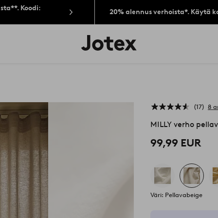
sta**. Koodi:
20% alennus verhoista*. Käytä k
Jotex-
logo
–
siirry
aloitussivulle
17
8 a
MILLY verho pella
99,99 EUR
Väri: Pellavabeige