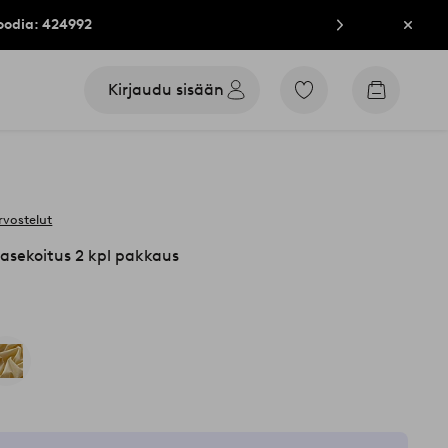
oodia: 424992
Sulje
Kirjaudu sisään
Siirry
Siirry
merkittyihin
ostoskori
suosikkituotteisiin
rvostelut
vasekoitus 2 kpl pakkaus