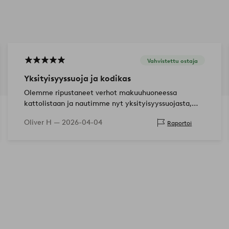
Vahvistettu ostaja
Yksityisyyssuoja ja kodikas
Olemme ripustaneet verhot makuuhuoneessa
kattolistaan ja nautimme nyt yksityisyyssuojasta,
vaikka auringonvalo paistaa verhon läpi erittäin
Oliver H —
2026-04-04
Raportoi
hyvin! Huippulaatuinen, kangas tu…