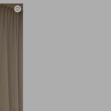
Lisää
suosikkeihin