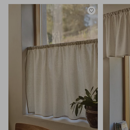
Lisää
suosikkeihin