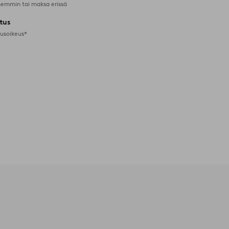
emmin tai maksa erissä
tus
tusoikeus*