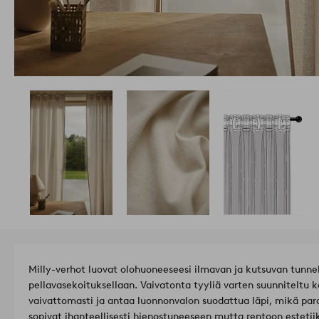
Milly-verhot luovat olohuoneeseesi ilmavan ja kutsuvan tunne
pellavasekoituksellaan. Vaivatonta tyyliä varten suunniteltu
vaivattomasti ja antaa luonnonvalon suodattua läpi, mikä pa
sopivat ihanteellisesti hienostuneeseen mutta rentoon esteti