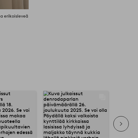
la erikoisleveä