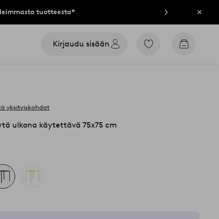
lleimmasta tuotteesta*
Sulje
Kirjaudu sisään
Siirry
Siirry
merkittyihin
ostoskori
suosikkituotteisiin
ä yksityiskohdat
ä ulkona käytettävä 75x75 cm