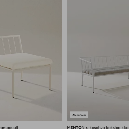
suosikkeihin
vamoduuli
MENTON
ulkosohva kaksipaikka