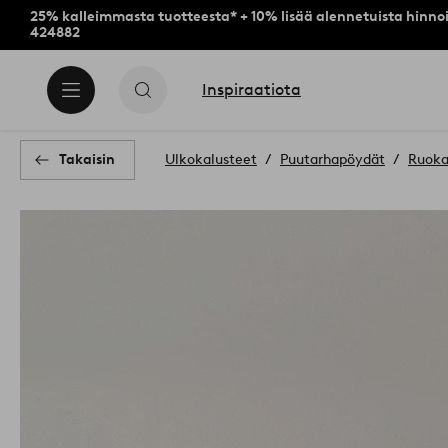
25% kalleimmasta tuotteesta* + 10% lisää alennetuista hinnoi
424882
Inspiraatiota
Takaisin
Ulkokalusteet
Puutarhapöydät
Ruoka