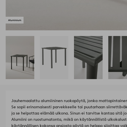
Jauhemaalattu alumiininen ruokapöytä, jonka mattapintainen 
Se sopii erinomaisesti parvekkeelle tai puutarhaan siirrettävä
ja se helpottaa elämää ulkona. Sinun ei tarvitse kantaa sitä jo
Alumiini on ruostumatonta, mikä on käytännöllistä ulkokalustei
käytännöllisen kokonsa ansiosta pöytä on helppo sijoittaa vai