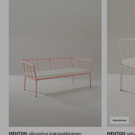
suosikkeihin
MENTON
ulkosohva kaksipaikkainen
MENTON
soh