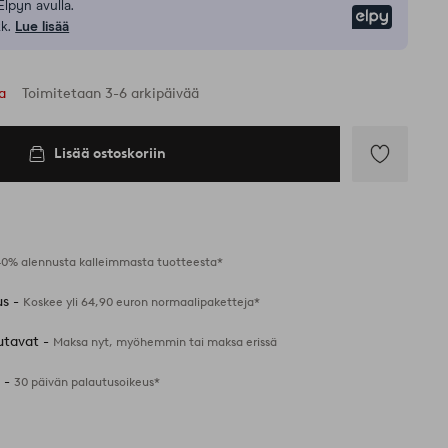
Elpyn avulla.
Elpy
k.
Lue lisää
sa
Toimitetaan 3-6 arkipäivää
Lisää ostoskoriin
Lisää
suosikkeihin
40% alennusta kalleimmasta tuotteesta*
us -
Koskee yli 64,90 euron normaalipaketteja*
utavat -
Maksa nyt, myöhemmin tai maksa erissä
 -
30 päivän palautusoikeus*