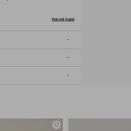
0 cm.
Näytä lisää
isesti sisätiloissa ja pakkasessa, jotta
o: 1744702-04-0
Lisää