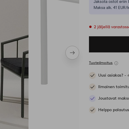
Jaksota ostot eriin 
Maksa alk. 41 EUR/k
2 jäljellä varastos
Seuraava
tuote
Tuoteilmoitus
Uusi asiakas? -
Ilmainen toimit
Joustavat maks
Helppo palautus