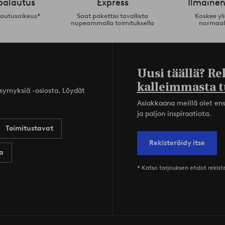
palautus
Express
Ilmainen
lautusoikeus*
Saat pakettisi tavallista
Koskee yl
nopeammalla toimituksella
normaal
Uusi täällä? Re
kalleimmasta t
ysymyksiä -osiosta. Löydät
Asiakkaana meillä olet ensi
ja paljon inspiraatiota.
Toimitustavat
Rekisteröidy itse
a
* Katso tarjouksen ehdot rekis