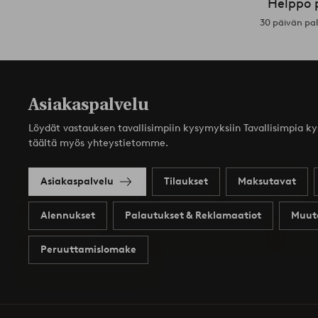
Helppo 
30 päivän pa
Asiakaspalvelu
Löydät vastauksen tavallisimpiin kysymyksiin Tavallisimpia k
täältä myös yhteystietomme.
Asiakaspalvelu
Tilaukset
Maksutavat
Alennukset
Palautukset & Reklamaatiot
Muut
Peruuttamislomake