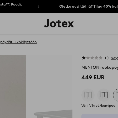
sta**. Koodi:
Oletko uusi täällä? Tilaa 40% ka
Jotex-
logo
–
siirry
aloitussivulle
pöydät ulkokäyttöön
1
Näyt
MENTON ruokapöyt
449 EUR
Väri: Vihreä/kumipuu