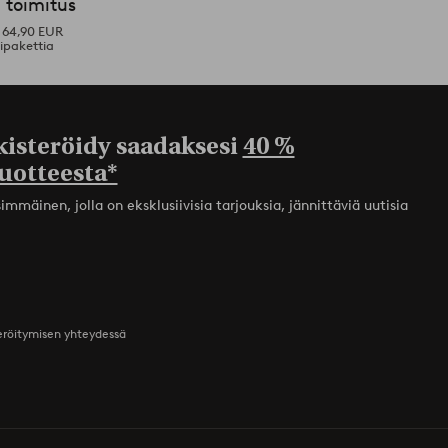
 toimitus
i 64,90 EUR
ipakettia
kisteröidy saadaksesi
40 %
uotteesta*
mmäinen, jolla on eksklusiivisia tarjouksia, jännittäviä uutisia
teröitymisen yhteydessä