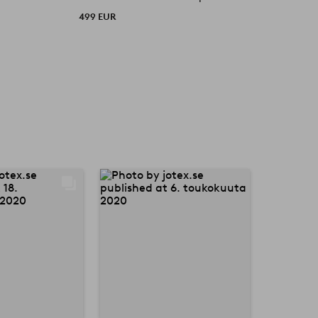
499 EUR
2