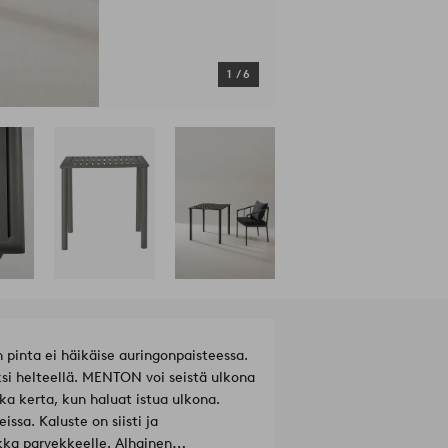
1
/
6
pinta ei häikäise auringonpaisteessa.
ksi helteellä. MENTON voi seistä ulkona
ka kerta, kun haluat istua ulkona.
ssa. Kaluste on siisti ja
kka parvekkeelle. Alhainen