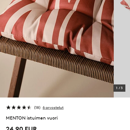
1
/
3
18
6 arvostelut
MENTON istuimen vuori
24,90 EUR