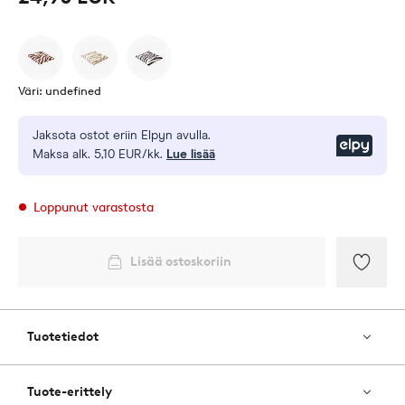
Väri: undefined
Jaksota ostot eriin Elpyn avulla.
Elpy
Maksa alk. 5,10 EUR/kk.
Lue lisää
Loppunut varastosta
Lisää ostoskoriin
Lisää
suosik
Tuotetiedot
Tuote-erittely