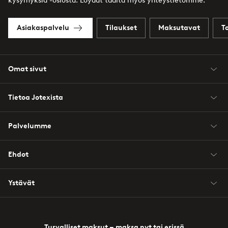
kysymyksiä -osiosta. Löydät täältä myös yhteystietomme.
Asiakaspalvelu
Tilaukset
Maksutavat
T
Omat sivut
Tietoa Jotexista
Palvelumme
Ehdot
Ystävät
Turvalliset maksut – maksa nyt tai erissä