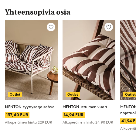
Yhteensopivia osia
Lisää
Lisää
suosikkeihin
suosikkeihin
Outlet
Outlet
Outlet
MENTON
tyynysarja sohva
MENTON
istuimen vuori
MENTO
nojatuol
137,40 EUR
14,94 EUR
41,94 
Alkuperäinen hinta
229 EUR
Alkuperäinen hinta
24,90 EUR
Alkuperä