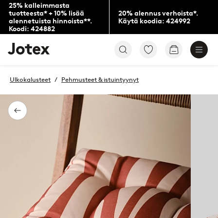
25% kalleimmasta
tuotteesta* + 10% lisää
20% alennus verhoista*.
alennetuista hinnoista**.
Käytä koodia: 424992
Koodi: 424882
Jotex-
Siirry
Siirry
logo
merkittyihin
ostoskoriin
–
suosikkituotteisiin
siirry
Ulkokalusteet
Pehmusteet & istuintyynyt
aloitussivulle
Takaisin