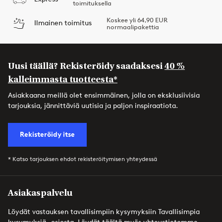
toimituksella
Koskee yli 64,90 EUR
Ilmainen toimitus
normaalipakettia
Uusi täällä? Rekisteröidy saadaksesi
40 %
kalleimmasta tuotteesta*
Asiakkaana meillä olet ensimmäinen, jolla on eksklusiivisia
tarjouksia, jännittäviä uutisia ja paljon inspiraatiota.
Rekisteröidy itse
* Katso tarjouksen ehdot rekisteröitymisen yhteydessä
Asiakaspalvelu
Löydät vastauksen tavallisimpiin kysymyksiin Tavallisimpia