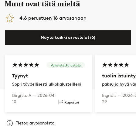
Muut ovat tätä mieltä
4.6
perustuen
18
arvosanaan
Näytä kaikki arvostelut (6)
Vahvistettu ostaja
Tyynyt
tuolin istuint
Sopii täydellisesti ulkokalusteilleni
paksu ja hyvä vär
Birgitta A —
2026-04-
Ingrid J —
2026-
10
29
Raportoi
Tietoa arvosanoista