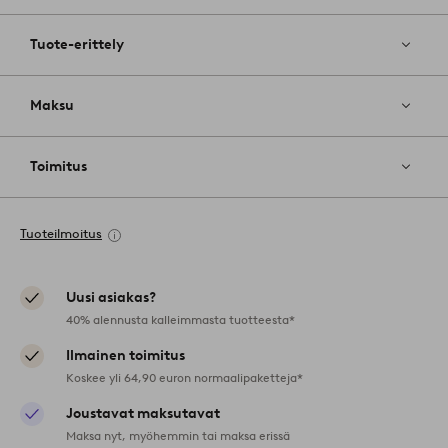
Tuote-erittely
Maksu
Toimitus
Tuoteilmoitus
Uusi asiakas?
40% alennusta kalleimmasta tuotteesta*
Ilmainen toimitus
Koskee yli 64,90 euron normaalipaketteja*
Joustavat maksutavat
Maksa nyt, myöhemmin tai maksa erissä