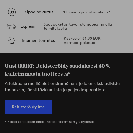
Helppo palautus
30 päivän palautusoikeus*
Saat pakettisi tavallista nopeammalla
Express
toimituksella
Koskee yli 64,90 EUR
Ilmainen toimitus
normaalipakettia
Uusi täällä? Rekisteröidy saadaksesi
40 %
kalleimmasta tuotteesta*
Asiakkaana meillä olet ensimmäinen, jolla on eksklusiivisia
tarjouksia, jännittäviä uutisia ja paljon inspiraatiota.
Rekisteröidy itse
* Katso tarjouksen ehdot rekisteröitymisen yhteydessä