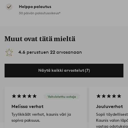
Helppo palautus
30 päivän palautusoikeus*
Muut ovat tätä mieltä
4.6
perustuen
22
arvosanaan
Näytä kaikki arvostelut (7)
Vahvistettu ostaja
Melissa verhot
Jouluverhot
Tyylikkäät verhot, kaunis väri ja
Sopii täydellises
sopiva paksuus.
Kaunis valon läpä
vastaa odotuksia