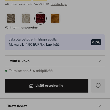
Alkuperäinen hinta
54,99 EUR
Lisätietoja
Väri: tummanpunainen
Jaksota ostot eriin Elpyn avulla.
Elpy
Maksa alk. 4,80 EUR/kk.
Lue lisää
Valitse koko
1 varastossa olevat koot
Toimitetaan 3-6 arkipäivää
Lisää ostoskoriin
Lisää
suosikkeih
Tuotetiedot