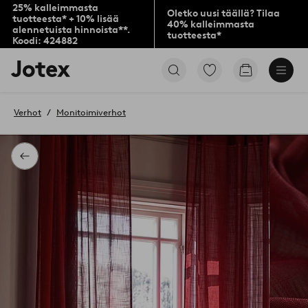
25% kalleimmasta
Oletko uusi täällä? Tilaa
tuotteesta* + 10% lisää
40% kalleimmasta
alennetuista hinnoista**.
tuotteesta*
Koodi: 424882
Jotex-
Siirry
Siirry
logo
merkittyihin
ostoskoriin
–
suosikkituotteisiin
siirry
Verhot
Monitoimiverhot
aloitussivulle
Takaisin