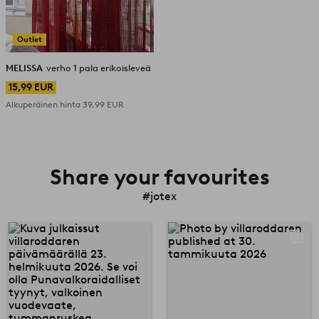
Outlet
MELISSA
verho 1 pala erikoisleveä
15,99 EUR
Alkuperäinen hinta
39,99 EUR
Share your favourites
#jotex