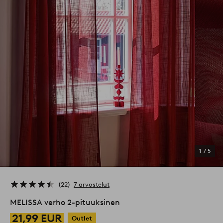
1
/
5
22
7 arvostelut
MELISSA verho 2-pituuksinen
21,99 EUR
Outlet