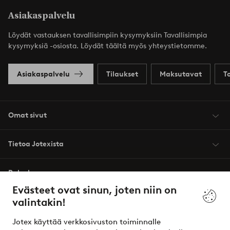
Asiakaspalvelu
Löydät vastauksen tavallisimpiin kysymyksiin Tavallisimpia
kysymyksiä -osiosta. Löydät täältä myös yhteystietomme.
Asiakaspalvelu
Tilaukset
Maksutavat
T
Omat sivut
Tietoa Jotexista
Palvelumme
Evästeet ovat sinun, joten niin on
valintakin!
Ehdot
Jotex käyttää verkkosivuston toiminnalle