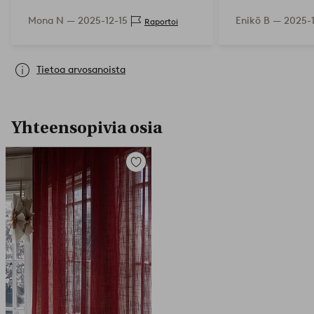
samankaltaiset 
Mona N —
2025-12-15
Enikö B —
2025-1
Raportoi
ketjusta, jotka 
muutaman sata 
näiss…
Tietoa arvosanoista
Yhteensopivia osia
Lisää
suosikkeihin