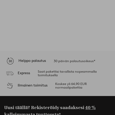
Helppo palautus
30 päivän palautusoikeus*
Saat pakettisi tavallista nopeammalla
Express
toimituksella
Koskee yli 64,90 EUR
Ilmainen toimitus
normaalipakettia
Uusi täällä? Rekisteröidy saadaksesi
40 %
kalleimmasta tuotteesta*