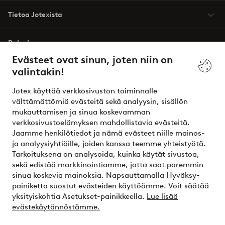
Tietoa Jotexista
Palvelumme
Evästeet ovat sinun, joten niin on
valintakin!
Ehdot
Jotex käyttää verkkosivuston toiminnalle
Ystävät
välttämättömiä evästeitä sekä analyysin, sisällön
mukauttamisen ja sinua koskevamman
verkkosivustoelämyksen mahdollistavia evästeitä.
Jaamme henkilötiedot ja nämä evästeet niille mainos-
Turvalliset maksut – maksa nyt tai erissä
ja analyysiyhtiöille, joiden kanssa teemme yhteistyötä.
Tarkoituksena on analysoida, kuinka käytät sivustoa,
Haluatko tietää
lisää maksuvaihtoehdoistamme
?
sekä edistää markkinointiamme, jotta saat paremmin
elpy
sinua koskevia mainoksia. Napsauttamalla Hyväksy-
painiketta suostut evästeiden käyttöömme. Voit säätää
yksityiskohtia Asetukset-painikkeella.
Lue lisää
evästekäytännöstämme.
Suomi - Valitse maa