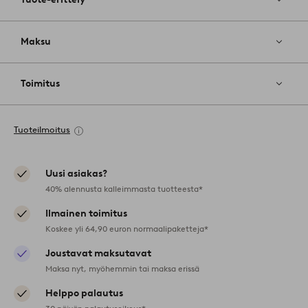
Maksu
Toimitus
Tuoteilmoitus
Uusi asiakas?
40% alennusta kalleimmasta tuotteesta*
Ilmainen toimitus
Koskee yli 64,90 euron normaalipaketteja*
Joustavat maksutavat
Maksa nyt, myöhemmin tai maksa erissä
Helppo palautus