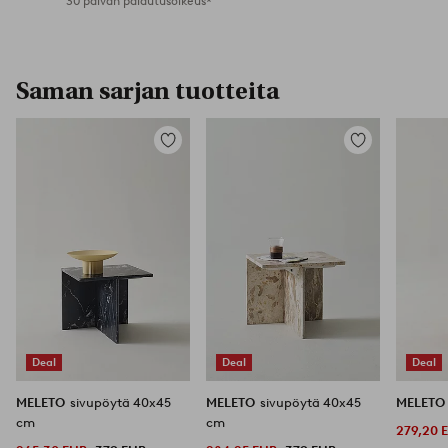
30 päivän palautusoikeus*
Saman sarjan tuotteita
Lisää
Lisää
suosikkeihin
suosikkeihin
Deal
Deal
Deal
MELETO
sivupöytä 40x45
MELETO
sivupöytä 40x45
MELET
cm
cm
279,20 