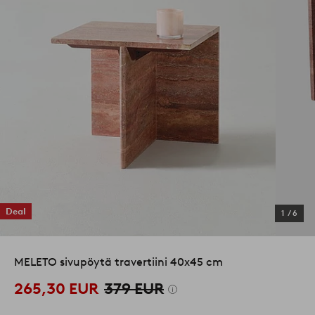
Deal
1
/
6
MELETO sivupöytä travertiini 40x45 cm
265,30 EUR
379 EUR