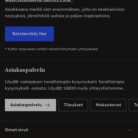
Asiakkaana meillä olet ensimmäinen, jolla on eksklusiivisia
tarjouksia, jännittäviä uutisia ja paljon inspiraatiota.
Rekisteröidy itse
* Katso tarjouksen ehdot rekisteröitymisen yhteydessä
Asiakaspalvelu
Löydät vastauksen tavallisimpiin kysymyksiin Tavallisimpia
kysymyksiä -osiosta. Löydät täältä myös yhteystietomme.
Asiakaspalvelu
Tilaukset
Maksutavat
T
Omat sivut