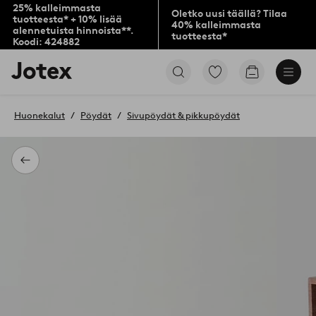
25% kalleimmasta
Oletko uusi täällä? Tilaa
tuotteesta* + 10% lisää
40% kalleimmasta
alennetuista hinnoista**.
tuotteesta*
Koodi: 424882
Jotex-
Siirry
Siirry
logo
merkittyihin
ostoskoriin
–
suosikkituotteisiin
siirry
Huonekalut
Pöydät
Sivupöydät & pikkupöydät
aloitussivulle
Takaisin