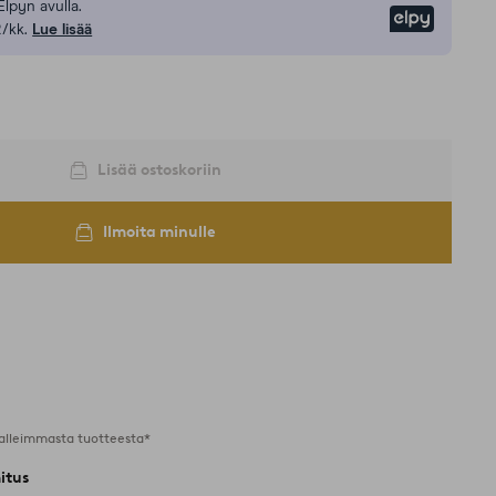
Elpyn avulla.
Elpy
/kk.
Lue lisää
Lisää ostoskoriin
Ilmoita minulle
alleimmasta tuotteesta*
itus