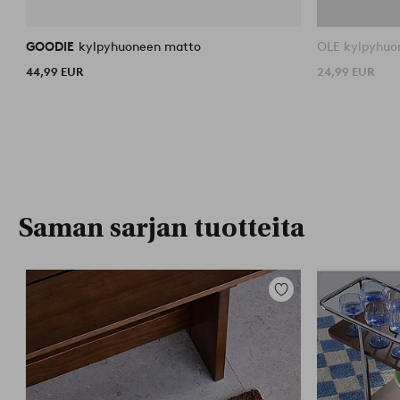
GOODIE
kylpyhuoneen matto
OLE kylpyhuo
44,99 EUR
24,99 EUR
Saman sarjan tuotteita
Lisää
suosikkeihin