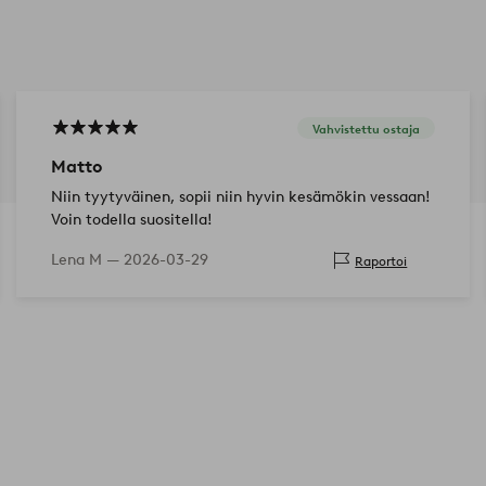
Vahvistettu ostaja
Matto
Niin tyytyväinen, sopii niin hyvin kesämökin vessaan!
Voin todella suositella!
Lena M —
2026-03-29
Raportoi