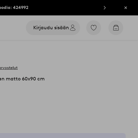
oodia: 424992
Sulje
Kirjaudu sisään
Siirry
Siirry
merkittyihin
ostoskori
suosikkituotteisiin
arvostelut
en matto 60x90 cm