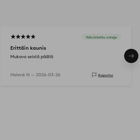
Vahvistettu ostaja
Erittäin kaunis
Mukava seistä päällä
Seu
tuo
Helené N —
2026-03-26
Raportoi