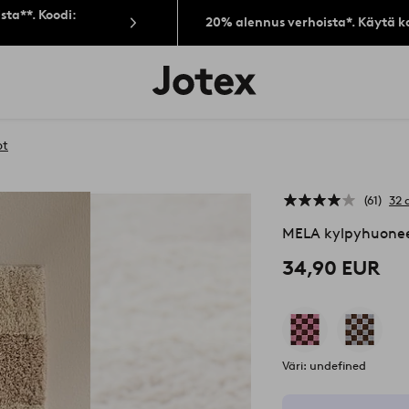
sta**. Koodi:
20% alennus verhoista*. Käytä k
Jotex-
logo
–
siirry
aloitussivulle
ot
61
32 
MELA kylpyhuone
34,90 EUR
Väri: undefined