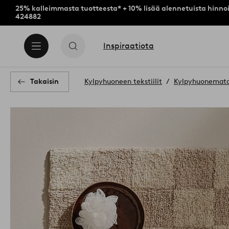
25% kalleimmasta tuotteesta* + 10% lisää alennetuista hinnoi
424882
Inspiraatiota
Takaisin
Kylpyhuoneen tekstiilit
Kylpyhuonemat