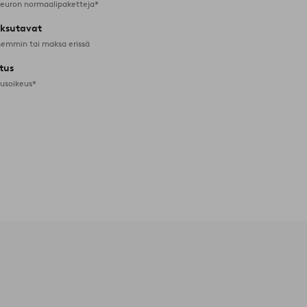
 euron normaalipaketteja*
ksutavat
emmin tai maksa erissä
tus
tusoikeus*