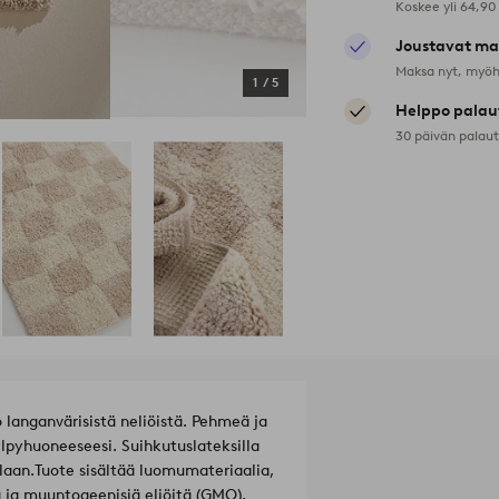
Koskee yli 64,90
Joustavat ma
Maksa nyt, myöh
1
/
5
Helppo palau
30 päivän palau
langanvärisistä neliöistä. Pehmeä ja
lpyhuoneeseesi. Suihkutuslateksilla
laan.
Tuote sisältää luomumateriaalia,
a ja muuntogeenisiä eliöitä (GMO).