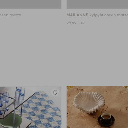
neen matto
MARIANNE
kylpyhuoneen matt
29,99 EUR
Lisää
suosikkeihin