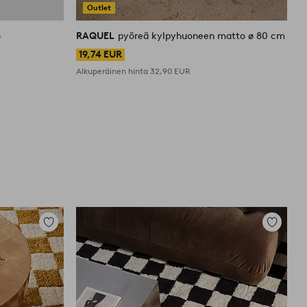
Outlet
o
RAQUEL
pyöreä kylpyhuoneen matto ø 80 cm
R
19,74 EUR
Alkuperäinen hinta
32,90 EUR
A
Lisää
Lisää
suosikkeihin
suosikkei