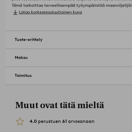
Tämä tarkoittaa terveellisempää työympäristöä maanviljelij
laatua.
Materiaali: 100% Puuvilla.
Lataa korkearesoluutioinen kuva
Maton selkämys: kumi.
Mitat: B 60 x D 90 cm.
Kasan korkeus: 1.0 cm.
Paksuus: 1.1 cm.
Tuote-erittely
Paino: 1600 g/m².
Konepesu 30°C. Pesty pyykkipussissa. Kutis
1957000-05-47
Maksu
Toimitus
Muut ovat tätä mieltä
4.0
perustuen
61
arvosanaan