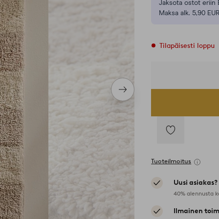
Jaksota ostot eriin 
Maksa alk. 5,90 EUR
Tilapäisesti loppu
Seuraava
tuote
Lisää
suosikkeihin
Tuoteilmoitus
Uusi asiakas?
40% alennusta k
Ilmainen toim