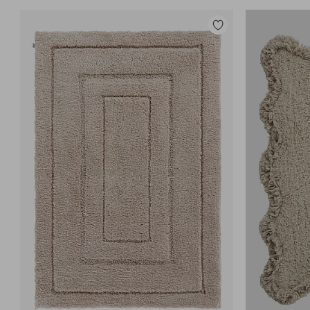
Lisää
suosikkeihin