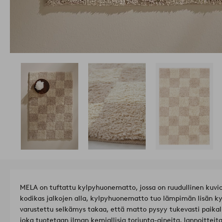
MELA on tuftattu kylpyhuonematto, jossa on ruudullinen kuvio 
kodikas jalkojen alla, kylpyhuonematto tuo lämpimän lisän ky
varustettu selkämys takaa, että matto pysyy tukevasti paikal
joka tuotetaan ilman kemiallisia torjunta-aineita, lannoitteit