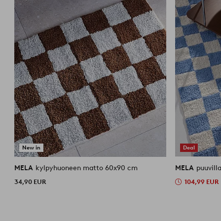
New in
Deal
MELA
kylpyhuoneen matto 60x90 cm
MELA
puuvill
34,90 EUR
104,99 EUR