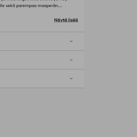
öille sekä parempaa maaperän
Näytä lisää
tuu enintään 5%.
Tuotenumero: