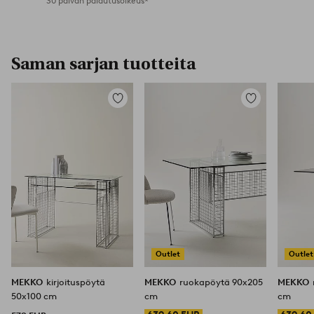
30 päivän palautusoikeus*
Saman sarjan tuotteita
Lisää
Lisää
suosikkeihin
suosikkeihin
Outlet
Outlet
MEKKO
kirjoituspöytä
MEKKO
ruokapöytä 90x205
MEKKO
50x100 cm
cm
cm