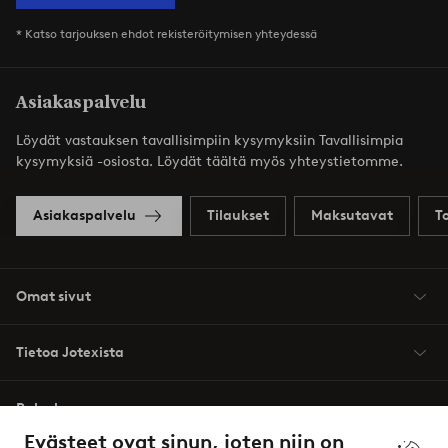
* Katso tarjouksen ehdot rekisteröitymisen yhteydessä
Asiakaspalvelu
Löydät vastauksen tavallisimpiin kysymyksiin Tavallisimpia
kysymyksiä -osiosta. Löydät täältä myös yhteystietomme.
Asiakaspalvelu
Tilaukset
Maksutavat
T
Omat sivut
Tietoa Jotexista
Palvelumme
Evästeet ovat sinun, joten niin on