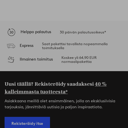
Helppo palautus
30 päivän palautusoikeus*
Saat pakettisi tavallista nopeammalla
Express
toimituksella
Koskee yli 64,90 EUR
Ilmainen toimitus
normaalipakettia
Uusi täällä? Rekisteröidy saadaksesi
40 %
kalleimmasta tuotteesta*
Asiakkaana meillä olet ensimmäinen, jolla on eksklusiivisia
tarjouksia, jännittäviä uutisia ja paljon inspiraatiota.
Rekisteröidy itse