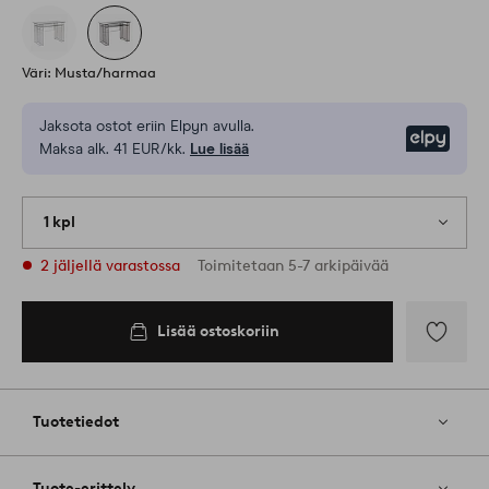
Väri: Musta/harmaa
Jaksota ostot eriin Elpyn avulla.
Elpy
Maksa alk. 41 EUR/kk.
Lue lisää
1 kpl
2 jäljellä varastossa
Toimitetaan 5-7 arkipäivää
Lisää ostoskoriin
Lisää
suosikkeih
Tuotetiedot
Tuote-erittely