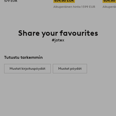
639,60 EUR
639,60
579 EUR
Alkuperäinen hinta
1 599 EUR
Alkuperä
Share your favourites
#jotex
Tutustu tarkemmin
Mustat kirjoituspöydät
Mustat pöydät