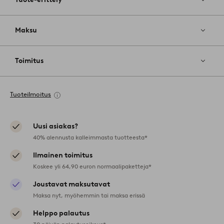
Maksu
Toimitus
Tuoteilmoitus
Uusi asiakas?
40% alennusta kalleimmasta tuotteesta*
Ilmainen toimitus
Koskee yli 64,90 euron normaalipaketteja*
Joustavat maksutavat
Maksa nyt, myöhemmin tai maksa erissä
Helppo palautus