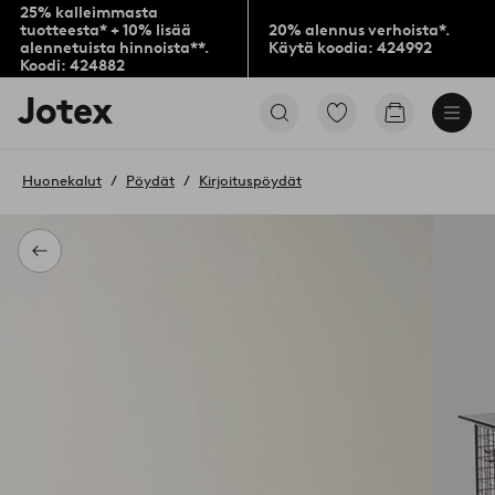
25% kalleimmasta
tuotteesta* + 10% lisää
20% alennus verhoista*.
alennetuista hinnoista**.
Käytä koodia: 424992
Koodi: 424882
Jotex-
Siirry
Siirry
logo
merkittyihin
ostoskoriin
–
suosikkituotteisiin
siirry
Huonekalut
Pöydät
Kirjoituspöydät
aloitussivulle
Takaisin