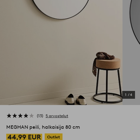
1
/
4
13
5 arvostelut
MEGHAN peili, halkaisija 80 cm
44,99 EUR
Outlet