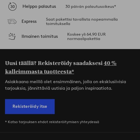
Helppo palautus
30 päivän palautusoikeus*
Saat pakettisi tavallista nopeammalla
Express
toimituksella
Koskee yli 64,90 EUR
Ilmainen toimitus
normaalipakettia
Uusi täällä? Rekisteröidy saadaksesi
40 %
kalleimmasta tuotteesta*
Asiakkaana meillä olet ensimmäinen, jolla on eksklusiivisia
tarjouksia, jännittäviä uutisia ja paljon inspiraatiota.
Rekisteröidy itse
* Katso tarjouksen ehdot rekisteröitymisen yhteydessä