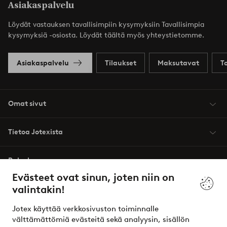
Asiakaspalvelu
Löydät vastauksen tavallisimpiin kysymyksiin Tavallisimpia
kysymyksiä -osiosta. Löydät täältä myös yhteystietomme.
Asiakaspalvelu
Tilaukset
Maksutavat
T
Omat sivut
Tietoa Jotexista
Palvelumme
Evästeet ovat sinun, joten niin on
valintakin!
Ehdot
Jotex käyttää verkkosivuston toiminnalle
Ystävät
välttämättömiä evästeitä sekä analyysin, sisällön