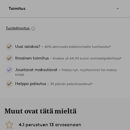
Toimitus
Tuoteilmoitus
Uusi asiakas? -
40% alennusta kalleimmasta tuotteesta*
Ilmainen toimitus -
Koskee yli 64,90 euron normaalipaketteja*
Joustavat maksutavat -
Maksa nyt, myöhemmin tai maksa
erissä
Helppo palautus -
30 päivän palautusoikeus*
Muut ovat tätä mieltä
4.1
perustuen
13
arvosanaan