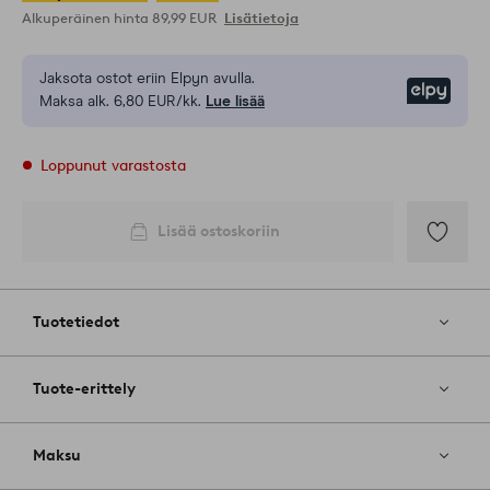
Alkuperäinen hinta
89,99 EUR
Lisätietoja
Jaksota ostot eriin Elpyn avulla.
Elpy
Maksa alk. 6,80 EUR/kk.
Lue lisää
Loppunut varastosta
Lisää ostoskoriin
Lisää
suosikkeih
Tuotetiedot
Tuote-erittely
Maksu