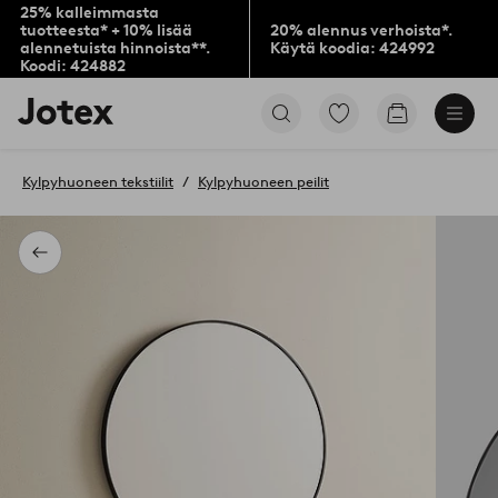
25% kalleimmasta
tuotteesta* + 10% lisää
20% alennus verhoista*.
alennetuista hinnoista**.
Käytä koodia: 424992
Koodi: 424882
Jotex-
Siirry
Siirry
logo
merkittyihin
ostoskoriin
–
suosikkituotteisiin
siirry
Kylpyhuoneen tekstiilit
Kylpyhuoneen peilit
aloitussivulle
Takaisin