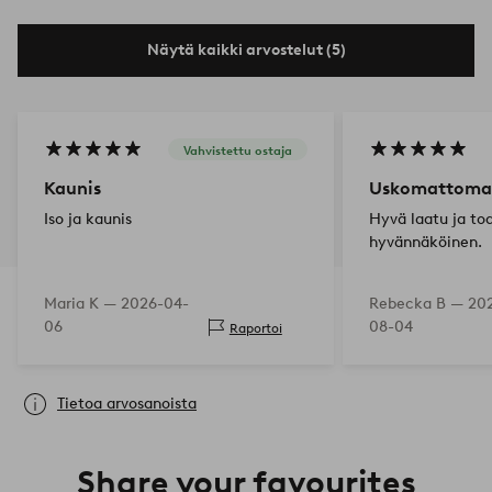
Näytä kaikki arvostelut (5)
Vahvistettu ostaja
Kaunis
Uskomattoma
Iso ja kaunis
Hyvä laatu ja tod
hyvännäköinen.
Maria K —
2026-04-
Rebecka B —
20
06
08-04
Raportoi
Tietoa arvosanoista
Share your favourites