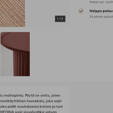
Maksa nyt, myöh
Helppo palau
30 päivän palau
1
/
3
u mattapinta. Pöytä on ontto, joten
n monikäyttöinen huonekalu, joka sopii
 joka pidät muutoksesta kotona ja luot
a. MEDINA sopii sivupöydäksi sohvan