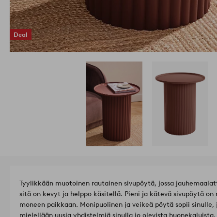
Deal
Tyylikkään muotoinen rautainen sivupöytä, jossa jauhemaalatt
sitä on kevyt ja helppo käsitellä. Pieni ja kätevä sivupöytä o
moneen paikkaan. Monipuolinen ja veikeä pöytä sopii sinulle,
mielellään uusia yhdistelmiä sinulla jo olevista huonekaluist