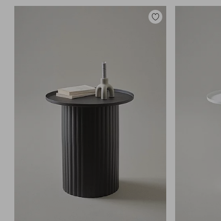
Lisää
suosikkeihin