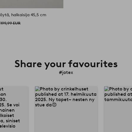
öytä, halkaisija 45,5 cm
199,99 EUR
Share your favourites
#jotex