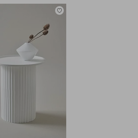
Lisää
suosikkeihin