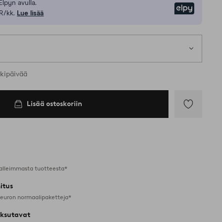
Elpyn avulla.
Elpy
R/kk.
Lue lisää
rkipäivää
Lisää ostoskoriin
Lisää
suosikkeihin
alleimmasta tuotteesta*
itus
 euron normaalipaketteja*
ksutavat