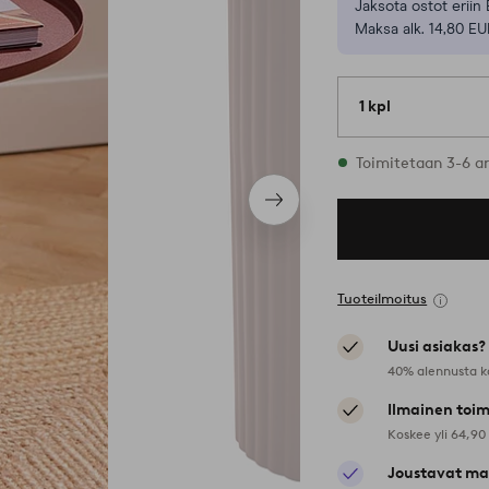
Jaksota ostot eriin 
Maksa alk. 14,80 EU
1 kpl
Varastossa
Toimitetaan 3-6 a
Seuraava
tuote
Tuoteilmoitus
Uusi asiakas?
40% alennusta k
Ilmainen toim
Koskee yli 64,90
Joustavat ma