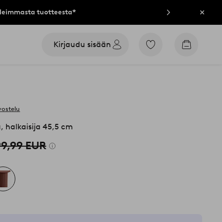
lleimmasta tuotteesta*
Sulje
Kirjaudu sisään
Siirry
Siirry
merkittyihin
ostoskori
suosikkituotteisiin
vostelu
 halkaisija 45,5 cm
99,99 EUR