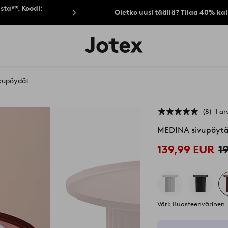
sta**. Koodi:
Oletko uusi täällä? Tilaa 40% ka
Jotex-
logo
–
siirry
aloitussivulle
kupöydät
8
1 ar
MEDINA sivupöytä,
139,99 EUR
1
Väri: Ruosteenvärinen