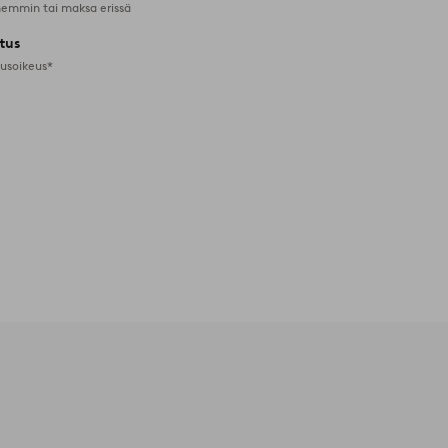
emmin tai maksa erissä
tus
tusoikeus*