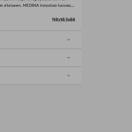
aan eteiseen. MEDINA innostaa luovaan
Näytä lisää
a.
Tuotenumero: 1687826-04-0