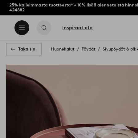
25% kalleimmasta tuotteesta* + 10% lisää alennetuista hinnoi
424882
Inspiraatiota
Takaisin
Huonekalut
Pöydät
Sivupöydät & pik