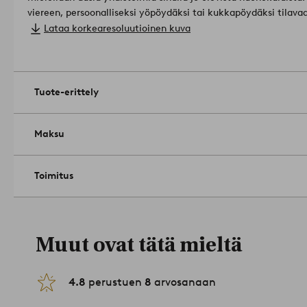
viereen, persoonalliseksi yöpöydäksi tai kukkapöydäksi tilav
sisustamiseen.
Materiaali: Rautaa.
Lataa korkearesoluutioinen kuva
Koko: Korkeus 50 cm, pöytälevyn halkaisija 45,5 cm.
Enimmäiskuormitus 50 kg.
Hoito-ohje: Pyyhitään kevyesti kostutetulla tai kuivalla liinall
Tuote-erittely
Maksu
Toimitus
Muut ovat tätä mieltä
4.8
perustuen
8
arvosanaan