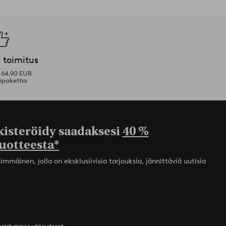
 toimitus
i 64,90 EUR
ipakettia
kisteröidy saadaksesi
40 %
uotteesta*
mmäinen, jolla on eksklusiivisia tarjouksia, jännittäviä uutisia
teröitymisen yhteydessä