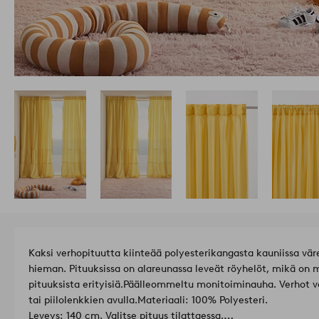
Kaksi verhopituutta kiinteää polyesterikangasta kauniissa vär
hieman. Pituuksissa on alareunassa leveät röyhelöt, mikä on 
pituuksista erityisiä.
Päälleommeltu monitoiminauha. Verhot vo
tai piilolenkkien avulla.
Materiaali: 100% Polyesteri.
Leveys: 140 cm. Valitse pituus tilattaessa.