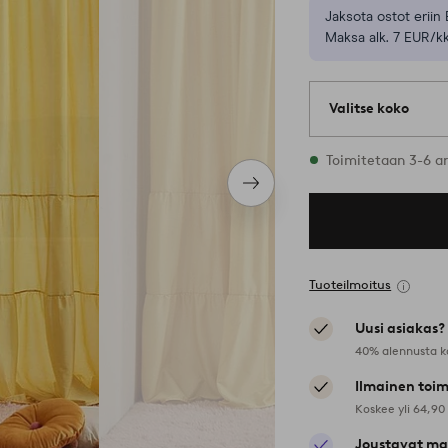
Jaksota ostot eriin 
Maksa alk. 7 EUR/kk
Valitse koko
1 varastossa oleva
Toimitetaan 3-6 a
Seuraava
tuote
Tuoteilmoitus
Uusi asiakas?
40% alennusta k
Ilmainen toim
Koskee yli 64,90
Joustavat ma