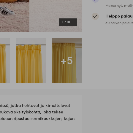
Maksa nyt, myöh
Helppo palau
1
/
10
30 päivän palau
+5
eissä, jotka hohtavat ja kimaltelevat
mukava yksityiskohta, joka tekee
idaan ripustaa sormikoukkujen, kujan