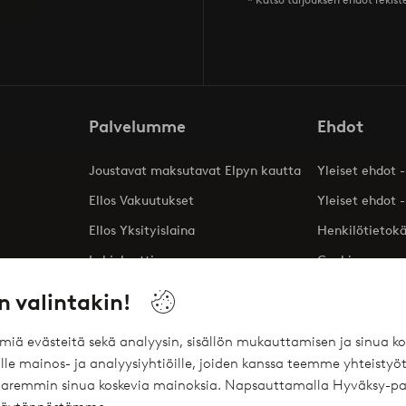
Palvelumme
Ehdot
Joustavat maksutavat Elpyn kautta
Yleiset ehdot -
Ellos Vakuutukset
Yleiset ehdot -
Ellos Yksityislaina
Henkilötietok
Lahjakortti
Cookies
Affiliates
n valintakin!
ömiä evästeitä sekä analyysin, sisällön mukauttamisen ja sinua
le mainos- ja analyysiyhtiöille, joiden kanssa teemme yhteistyöt
 paremmin sinua koskevia mainoksia. Napsauttamalla Hyväksy-pa