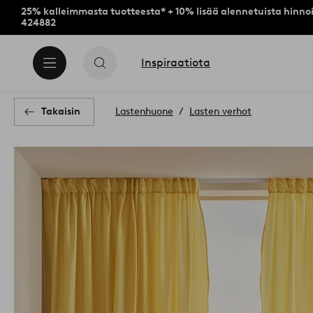
25% kalleimmasta tuotteesta* + 10% lisää alennetuista hinnoi
424882
Inspiraatiota
Takaisin
Lastenhuone
Lasten verhot