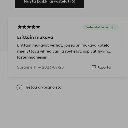
Näytä kaikki arvostelut (5)
Vahvistettu ostaja
Erittäin mukava
Erittäin mukavat verhot, joissa on mukava kotelo,
miellyttävä vihreä väri ja röyhelöt, sopivat hyvin
lastenhuoneisiin!
Susanne K —
2023-07-28
Raportoi
Tietoa arvosanoista