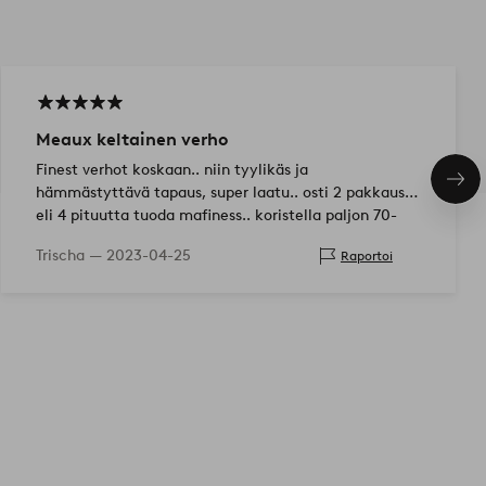
Meaux keltainen verho
Finest verhot koskaan.. niin tyylikäs ja
Seu
hämmästyttävä tapaus, super laatu.. osti 2 pakkausta
tuo
eli 4 pituutta tuoda mafiness.. koristella paljon 70-
luvun tyyliin.. ostaa
Trischa —
2023-04-25
Raportoi