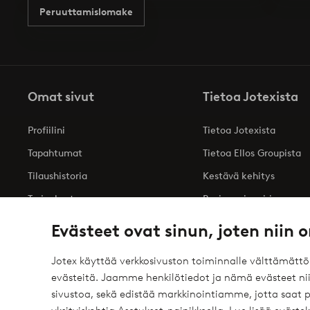
Peruuttamislomake
Omat sivut
Tietoa Jotexista
Profiilini
Tietoa Jotexista
Tapahtumat
Tietoa Ellos Groupista
Tilaushistoria
Kestävä kehitys
Tarjoukset
Business inquiries
Saavutettavuusseloste
Evästeet ovat sinun, joten niin o
Jotex käyttää verkkosivuston toiminnalle välttämätt
evästeitä. Jaamme henkilötiedot ja nämä evästeet niil
Turvalliset maksut – maksa nyt tai erissä
sivustoa, sekä edistää markkinointiamme, jotta saat
elpy
Haluatko tietää
lisää maksuvaihtoehdoistamme
?