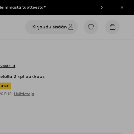
lleimmasta tuotteesta*
Sulje
Kirjaudu sisään
Siirry
Siirry
merkittyihin
ostoskori
suosikkituotteisiin
rvostelut
löllä 2 kpl pakkaus
utlet
,90 EUR
Lisätietoja