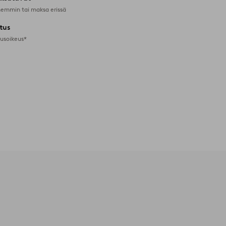
emmin tai maksa erissä
tus
tusoikeus*