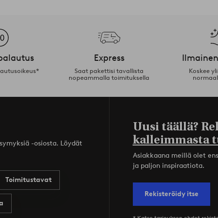
palautus
Express
Ilmainen
lautusoikeus*
Saat pakettisi tavallista
Koskee yl
nopeammalla toimituksella
normaal
Uusi täällä? Re
kalleimmasta t
ysymyksiä -osiosta. Löydät
Asiakkaana meillä olet ensi
ja paljon inspiraatiota.
Toimitustavat
Rekisteröidy itse
a
* Katso tarjouksen ehdot rekis