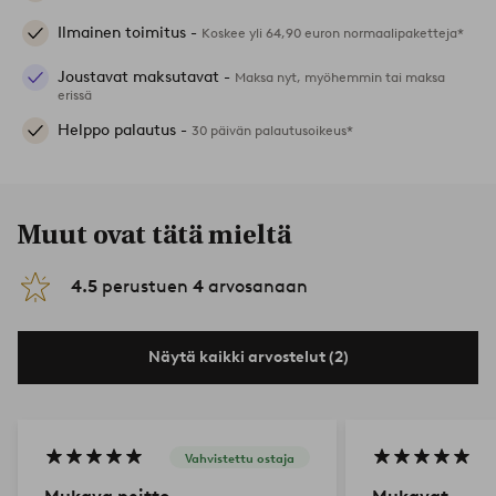
Ilmainen toimitus -
Koskee yli 64,90 euron normaalipaketteja*
Joustavat maksutavat -
Maksa nyt, myöhemmin tai maksa
erissä
Helppo palautus -
30 päivän palautusoikeus*
Muut ovat tätä mieltä
4.5
perustuen
4
arvosanaan
Näytä kaikki arvostelut (2)
Vahvistettu ostaja