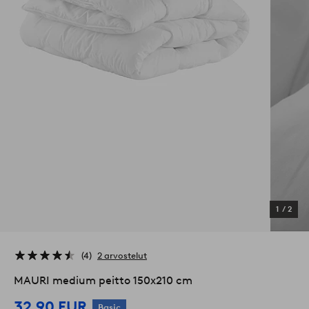
1
/
2
4
2 arvostelut
MAURI medium peitto 150x210 cm
32,90 EUR
Basic