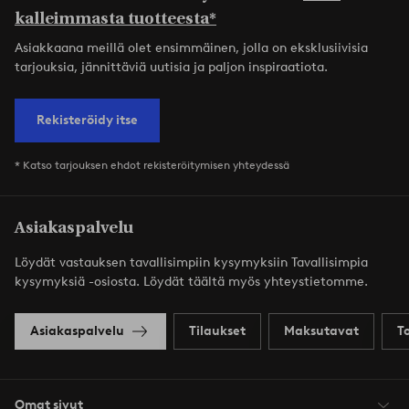
kalleimmasta tuotteesta*
Asiakkaana meillä olet ensimmäinen, jolla on eksklusiivisia
tarjouksia, jännittäviä uutisia ja paljon inspiraatiota.
Rekisteröidy itse
* Katso tarjouksen ehdot rekisteröitymisen yhteydessä
Asiakaspalvelu
Löydät vastauksen tavallisimpiin kysymyksiin Tavallisimpia
kysymyksiä -osiosta. Löydät täältä myös yhteystietomme.
Asiakaspalvelu
Tilaukset
Maksutavat
T
Omat sivut