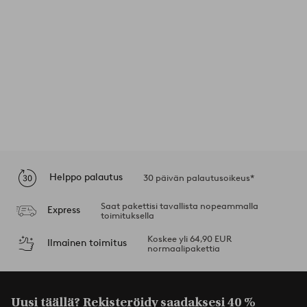
Helppo palautus
30 päivän palautusoikeus*
Saat pakettisi tavallista nopeammalla
Express
toimituksella
Koskee yli 64,90 EUR
Ilmainen toimitus
normaalipakettia
Uusi täällä? Rekisteröidy saadaksesi
40 %