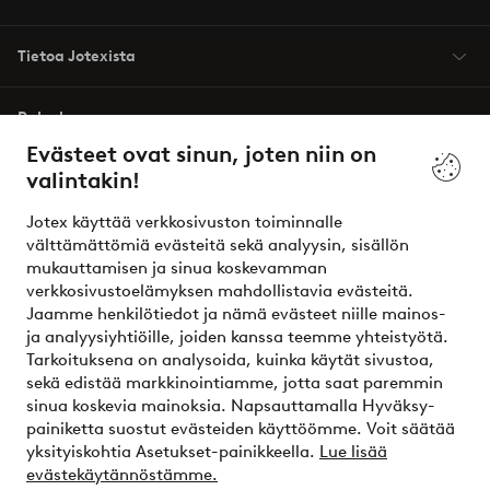
Tietoa Jotexista
Palvelumme
Evästeet ovat sinun, joten niin on
valintakin!
Ehdot
Jotex käyttää verkkosivuston toiminnalle
Ystävät
välttämättömiä evästeitä sekä analyysin, sisällön
mukauttamisen ja sinua koskevamman
verkkosivustoelämyksen mahdollistavia evästeitä.
Jaamme henkilötiedot ja nämä evästeet niille mainos-
Turvalliset maksut – maksa nyt tai erissä
ja analyysiyhtiöille, joiden kanssa teemme yhteistyötä.
Tarkoituksena on analysoida, kuinka käytät sivustoa,
Haluatko tietää
lisää maksuvaihtoehdoistamme
?
sekä edistää markkinointiamme, jotta saat paremmin
elpy
sinua koskevia mainoksia. Napsauttamalla Hyväksy-
painiketta suostut evästeiden käyttöömme. Voit säätää
yksityiskohtia Asetukset-painikkeella.
Lue lisää
evästekäytännöstämme.