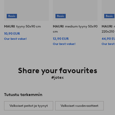
Basic
Basic
Basic
MAURI
tyyny 50x90 cm
MAURI
medium tyyny 50x90
MAURI
cm
220x210
10,90 EUR
Our best value!
12,90 EUR
44,90 E
Our best value!
Our best
Share your favourites
#jotex
Tutustu tarkemmin
Valkoiset peitot ja tyynyt
Valkoiset vuodevaatteet