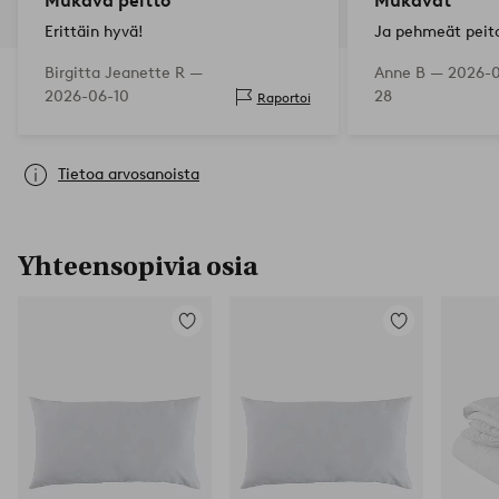
Mukava peitto
Mukavat
Erittäin hyvä!
Ja pehmeät peito
Birgitta Jeanette R —
Anne B —
2026-
2026-06-10
28
Raportoi
Tietoa arvosanoista
Yhteensopivia osia
Lisää
Lisää
suosikkeihin
suosikkeihin