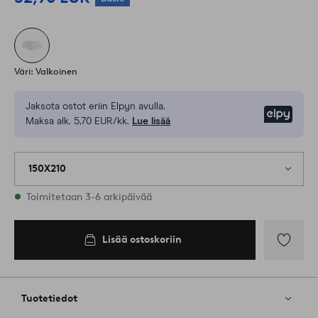
Väri: Valkoinen
Jaksota ostot eriin Elpyn avulla.
Elpy
Maksa alk. 5,70 EUR/kk.
Lue lisää
150X210
Varastossa
Toimitetaan 3-6 arkipäivää
Lisää ostoskoriin
Lisää
ostoskoriin
Lisää
suosikkeih
Tuotetiedot