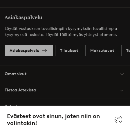
Asiakaspalvelu
Löydät vastauksen tavallisimpiin kysymyksiin Tavallisimpia
kysymyksiä -osiosta. Löydät täältä myös yhteystietomme.
Asiakaspalvelu
Tilaukset
Maksutavat
T
Omat sivut
Tietoa Jotexista
Palvelumme
Evästeet ovat sinun, joten niin on
valintakin!
Ehdot