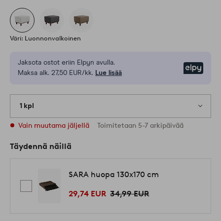
Väri: Luonnonvalkoinen
Jaksota ostot eriin Elpyn avulla.
Elpy
Maksa alk. 27,50 EUR/kk.
Lue lisää
1 kpl
Vain muutama jäljellä
Toimitetaan 5-7 arkipäivää
Täydennä näillä
SARA huopa 130x170 cm
29,74 EUR
34,99 EUR