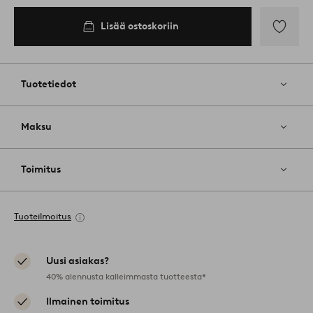
Lisää ostoskoriin
Lisää
suosikkeih
Tuotetiedot
Maksu
Toimitus
Tuoteilmoitus
Uusi asiakas?
40% alennusta kalleimmasta tuotteesta*
Ilmainen toimitus