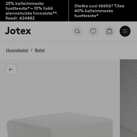
25% kalleimmasta
Oletko uusi täällä? Tilaa
tuotteesta* + 10% lisää
40% kalleimmasta
alennetuista hinnoista**.
tuotteesta*
Koodi: 424882
Jotex-
Siirry
Siirry
logo
merkittyihin
ostoskoriin
–
suosikkituotteisiin
siirry
Huonekalut
Rahit
aloitussivulle
Takaisin