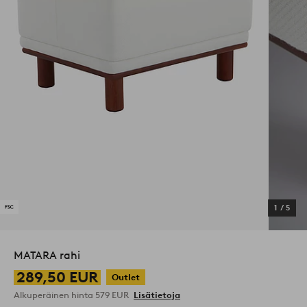
1
/
5
MATARA rahi
289,50 EUR
Outlet
Alkuperäinen hinta
579 EUR
Lisätietoja