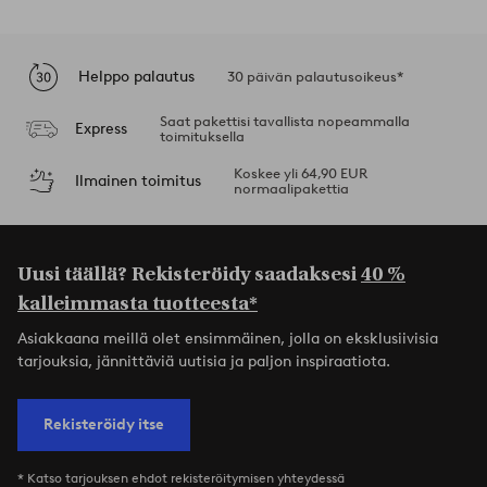
Helppo palautus
30 päivän palautusoikeus*
Saat pakettisi tavallista nopeammalla
Express
toimituksella
Koskee yli 64,90 EUR
Ilmainen toimitus
normaalipakettia
Uusi täällä? Rekisteröidy saadaksesi
40 %
kalleimmasta tuotteesta*
Asiakkaana meillä olet ensimmäinen, jolla on eksklusiivisia
tarjouksia, jännittäviä uutisia ja paljon inspiraatiota.
Rekisteröidy itse
* Katso tarjouksen ehdot rekisteröitymisen yhteydessä