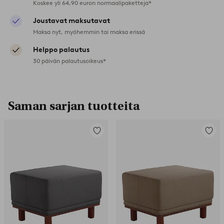
Koskee yli 64,90 euron normaalipaketteja*
Joustavat maksutavat
Maksa nyt, myöhemmin tai maksa erissä
Helppo palautus
30 päivän palautusoikeus*
Saman sarjan tuotteita
Lisää
Lisää
suosikkeihin
suosikk