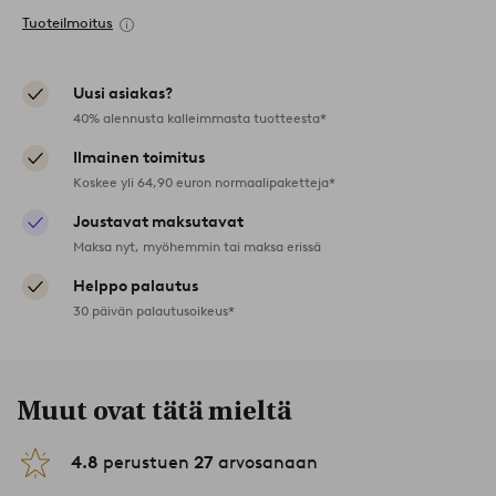
Tuoteilmoitus
Uusi asiakas?
40% alennusta kalleimmasta tuotteesta*
Ilmainen toimitus
Koskee yli 64,90 euron normaalipaketteja*
Joustavat maksutavat
Maksa nyt, myöhemmin tai maksa erissä
Helppo palautus
30 päivän palautusoikeus*
Muut ovat tätä mieltä
4.8
perustuen
27
arvosanaan