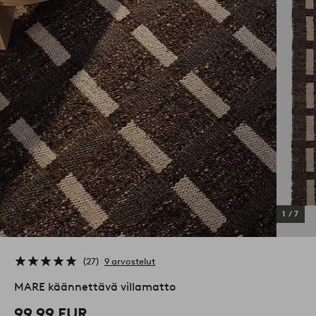
1
/
7
27
9 arvostelut
MARE käännettävä villamatto
99,99 EUR