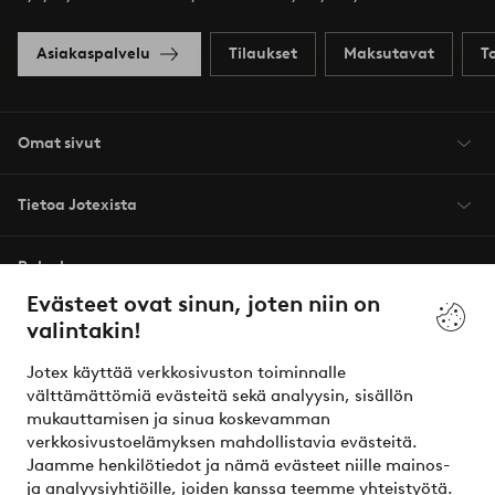
Asiakaspalvelu
Tilaukset
Maksutavat
T
Omat sivut
Tietoa Jotexista
Palvelumme
Evästeet ovat sinun, joten niin on
valintakin!
Ehdot
Jotex käyttää verkkosivuston toiminnalle
Ystävät
välttämättömiä evästeitä sekä analyysin, sisällön
mukauttamisen ja sinua koskevamman
verkkosivustoelämyksen mahdollistavia evästeitä.
Jaamme henkilötiedot ja nämä evästeet niille mainos-
Turvalliset maksut – maksa nyt tai erissä
ja analyysiyhtiöille, joiden kanssa teemme yhteistyötä.