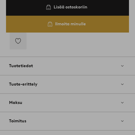
Lisää ostoskoriin
Ilmoita minulle
Lisää
suosikkeihin
Tuotetiedot
Tuote-erittely
Maksu
Toimitus