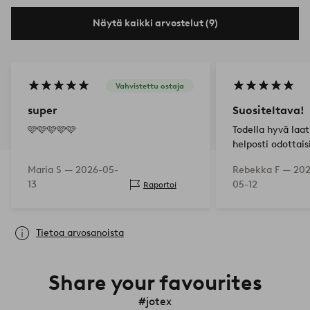
Näytä kaikki arvostelut (9)
Vahvistettu ostaja
super
Suositeltava!
🩷🩷🩷🩷🩷
Todella hyvä laatu
helposti odottais
Väri on kuten kuv
Maria S —
2026-05-
Rebekka F —
202
mukavan pehmeäl
13
05-12
Raportoi
sen yli sukat jala
Tietoa arvosanoista
Share your favourites
#jotex