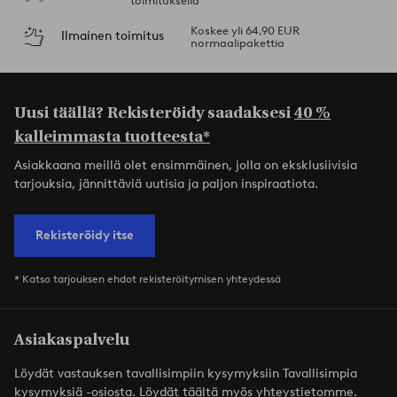
toimituksella
Koskee yli 64,90 EUR
Ilmainen toimitus
normaalipakettia
Uusi täällä? Rekisteröidy saadaksesi
40 %
kalleimmasta tuotteesta*
Asiakkaana meillä olet ensimmäinen, jolla on eksklusiivisia
tarjouksia, jännittäviä uutisia ja paljon inspiraatiota.
Rekisteröidy itse
* Katso tarjouksen ehdot rekisteröitymisen yhteydessä
Asiakaspalvelu
Löydät vastauksen tavallisimpiin kysymyksiin Tavallisimpia
kysymyksiä -osiosta. Löydät täältä myös yhteystietomme.