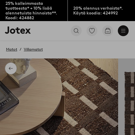
25% kalleimmasta
tuotteesta* + 10% lisää
20% alennus verhoista*.
alennetuista hinnoista**.
Käytä koodia: 424992
Koodi: 424882
Jotex-
Siirry
Siirry
logo
merkittyihin
ostoskoriin
–
suosikkituotteisiin
siirry
Matot
Villamatot
aloitussivulle
Takaisin