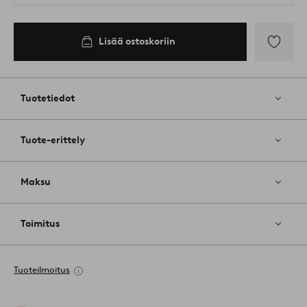
Lisää ostoskoriin
Lisää
suosikkeih
Tuotetiedot
Tuote-erittely
Maksu
Toimitus
Tuoteilmoitus