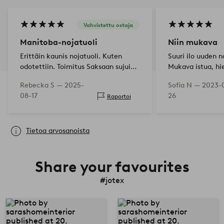
Vahvistettu ostaja
Manitoba-nojatuoli
Niin mukava
Erittäin kaunis nojatuoli. Kuten
Suuri ilo uuden n
odotettiin. Toimitus Saksaan sujui
Mukava istua, h
ongelmitta.
Rebecka S —
2025-
Sofia N —
2023-
08-17
26
Raportoi
Tietoa arvosanoista
Share your favourites
#jotex