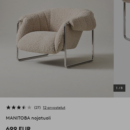
1
/
8
27
12 arvostelut
MANITOBA nojatuoli
699 EUR