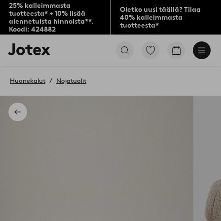
25% kalleimmasta
Oletko uusi täällä? Tilaa
tuotteesta* + 10% lisää
40% kalleimmasta
alennetuista hinnoista**.
tuotteesta*
Koodi: 424882
Jotex-
Siirry
Siirry
logo
merkittyihin
ostoskoriin
–
suosikkituotteisiin
siirry
Huonekalut
Nojatuolit
aloitussivulle
Takaisin