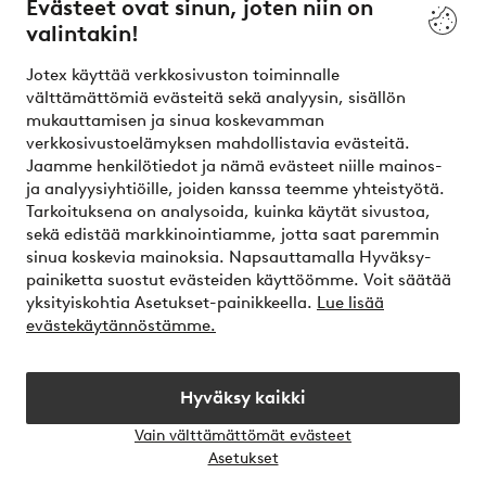
Evästeet ovat sinun, joten niin on
valintakin!
Ehdot
Jotex käyttää verkkosivuston toiminnalle
Ystävät
välttämättömiä evästeitä sekä analyysin, sisällön
mukauttamisen ja sinua koskevamman
verkkosivustoelämyksen mahdollistavia evästeitä.
Jaamme henkilötiedot ja nämä evästeet niille mainos-
Turvalliset maksut – maksa nyt tai erissä
ja analyysiyhtiöille, joiden kanssa teemme yhteistyötä.
Tarkoituksena on analysoida, kuinka käytät sivustoa,
Haluatko tietää
lisää maksuvaihtoehdoistamme
?
sekä edistää markkinointiamme, jotta saat paremmin
elpy
sinua koskevia mainoksia. Napsauttamalla Hyväksy-
painiketta suostut evästeiden käyttöömme. Voit säätää
yksityiskohtia Asetukset-painikkeella.
Lue lisää
evästekäytännöstämme.
Suomi - Valitse maa
Hyväksy kaikki
Instagram
Facebook
Vain välttämättömät evästeet
Avaa
Asetukset
chat-
laati