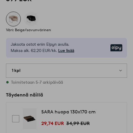
Väri: Beige/savunvärinen
Jaksota ostot eriin Elpyn avulla.
Elpy
Maksa alk. 62,20 EUR/kk.
Lue lisää
1 kpl
Varastossa
Toimitetaan 5-7 arkipäivää
Täydennä näillä
SARA huopa 130x170 cm
29,74 EUR
34,99 EUR