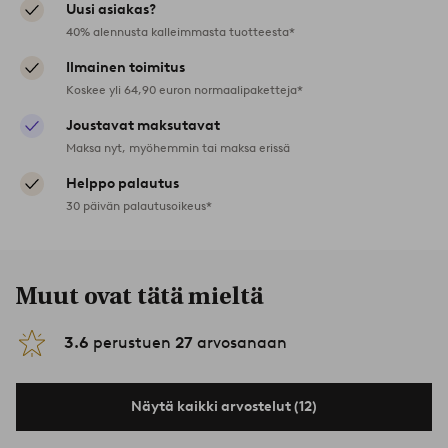
Uusi asiakas?
40% alennusta kalleimmasta tuotteesta*
Ilmainen toimitus
Koskee yli 64,90 euron normaalipaketteja*
Joustavat maksutavat
Maksa nyt, myöhemmin tai maksa erissä
Helppo palautus
30 päivän palautusoikeus*
Muut ovat tätä mieltä
3.6
perustuen
27
arvosanaan
Näytä kaikki arvostelut (12)