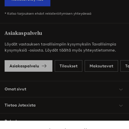
* Katso tarjouksen ehdot rekisteröitymisen yhteydessä
Asiakaspalvelu
Löydät vastauksen tavallisimpiin kysymyksiin Tavallisimpia
kysymyksiä -osiosta. Löydät täältä myös yhteystietomme.
Asiakaspalvelu
Tilaukset
Maksutavat
T
Omat sivut
Tietoa Jotexista
Palvelumme