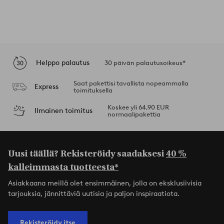
Helppo palautus
30 päivän palautusoikeus*
Saat pakettisi tavallista nopeammalla
Express
toimituksella
Koskee yli 64,90 EUR
Ilmainen toimitus
normaalipakettia
Uusi täällä? Rekisteröidy saadaksesi
40 %
kalleimmasta tuotteesta*
Asiakkaana meillä olet ensimmäinen, jolla on eksklusiivisia
tarjouksia, jännittäviä uutisia ja paljon inspiraatiota.
Rekisteröidy itse