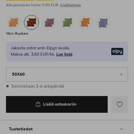
Alkuperäinen hinta
11,90 EUR
Lisätietoja
Väri: Ruskea
Jaksota ostot eriin Elpyn avulla.
Elpy
Maksa alk. 3,60 EUR/kk.
Lue lisää
50X60
Varastossa
Toimitetaan 3-6 arkipäivää
Lisää ostoskoriin
Lisää
ostoskoriin
Lisää
suosikkeih
Tuotetiedot