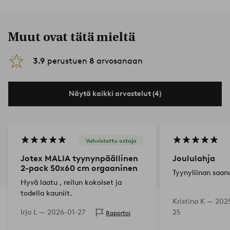
Muut ovat tätä mieltä
3.9
perustuen
8
arvosanaan
Näytä kaikki arvostelut (4)
Vahvistettu ostaja
Jotex MALIA tyynynpäällinen
Joululahja
2-pack 50x60 cm orgaaninen
Tyynyliinan saan
Hyvä laatu , reilun kokoiset ja
todella kauniit.
Kristina K —
2025
Irja L —
2026-01-27
25
Raportoi