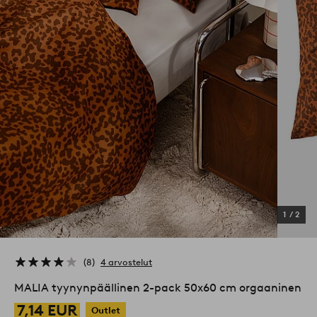
1
/
2
8
4 arvostelut
MALIA tyynynpäällinen 2-pack 50x60 cm orgaaninen
7,14 EUR
Outlet