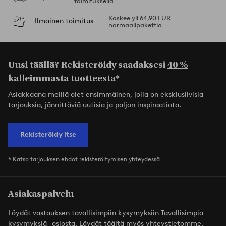
toimituksella
Koskee yli 64,90 EUR
Ilmainen toimitus
normaalipakettia
Uusi täällä? Rekisteröidy saadaksesi
40 %
kalleimmasta tuotteesta*
Asiakkaana meillä olet ensimmäinen, jolla on eksklusiivisia
tarjouksia, jännittäviä uutisia ja paljon inspiraatiota.
Rekisteröidy itse
* Katso tarjouksen ehdot rekisteröitymisen yhteydessä
Asiakaspalvelu
Löydät vastauksen tavallisimpiin kysymyksiin Tavallisimpia
kysymyksiä -osiosta. Löydät täältä myös yhteystietomme.