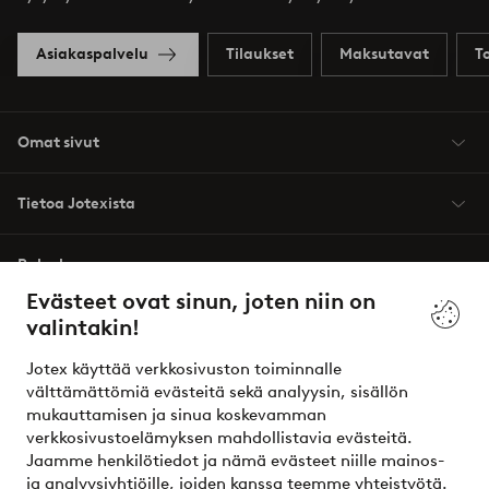
Asiakaspalvelu
Tilaukset
Maksutavat
T
Omat sivut
Tietoa Jotexista
Palvelumme
Evästeet ovat sinun, joten niin on
valintakin!
Ehdot
Jotex käyttää verkkosivuston toiminnalle
Ystävät
välttämättömiä evästeitä sekä analyysin, sisällön
mukauttamisen ja sinua koskevamman
verkkosivustoelämyksen mahdollistavia evästeitä.
Jaamme henkilötiedot ja nämä evästeet niille mainos-
Turvalliset maksut – maksa nyt tai erissä
ja analyysiyhtiöille, joiden kanssa teemme yhteistyötä.