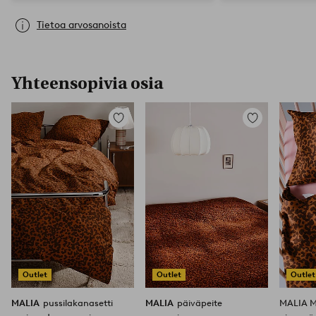
Tietoa arvosanoista
Yhteensopivia osia
Lisää
Lisää
suosikkeihin
suosikkeihin
Outlet
Outlet
Outlet
MALIA
pussilakanasetti
MALIA
päiväpeite
MALIA MI