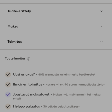
Tuote-erittely
Maksu
Toimitus
Tuoteilmoitus
Uusi asiakas? -
40% alennusta kalleimmasta tuotteesta*
Ilmainen toimitus -
Koskee yli 64,90 euron normaalipaketteja*
Joustavat maksutavat -
Maksa nyt, myöhemmin tai maksa
erissä
Helppo palautus -
30 päivän palautusoikeus*