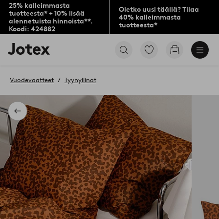
25% kalleimmasta
Oletko uusi täällä? Tilaa
tuotteesta* + 10% lisää
40% kalleimmasta
alennetuista hinnoista**.
tuotteesta*
Koodi: 424882
Jotex-
Siirry
Siirry
logo
merkittyihin
ostoskoriin
–
suosikkituotteisiin
siirry
Vuodevaatteet
Tyynyliinat
aloitussivulle
Takaisin