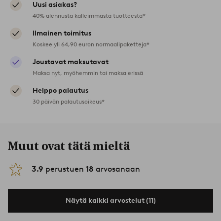
Uusi asiakas?
40% alennusta kalleimmasta tuotteesta*
Ilmainen toimitus
Koskee yli 64,90 euron normaalipaketteja*
Joustavat maksutavat
Maksa nyt, myöhemmin tai maksa erissä
Helppo palautus
30 päivän palautusoikeus*
Muut ovat tätä mieltä
3.9
perustuen
18
arvosanaan
Näytä kaikki arvostelut (11)