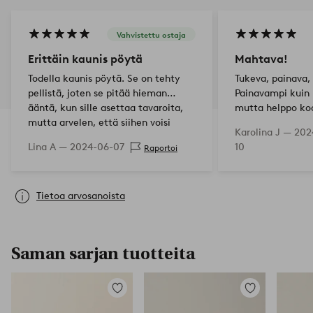
Vahvistettu ostaja
Erittäin kaunis pöytä
Mahtava!
Todella kaunis pöytä. Se on tehty
Tukeva, painava,
pellistä, joten se pitää hieman
Painavampi kuin 
ääntä, kun sille asettaa tavaroita,
mutta helppo koo
mutta arvelen, että siihen voisi
tule valmiiksi k
Karolina J —
202
laittaa jonkinlaista eristystä
kuvauksessa ann
Lina A —
2024-06-07
10
Raportoi
välttääkseen…
Kaiken kaikkiaan
Tietoa arvosanoista
Saman sarjan tuotteita
Lisää
Lisää
suosikkeihin
suosikkeihin