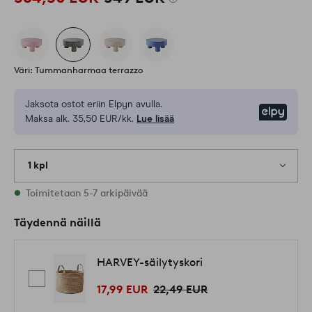
Väri: Tummanharmaa terrazzo
Jaksota ostot eriin Elpyn avulla.
Elpy
Maksa alk. 35,50 EUR/kk.
Lue lisää
1 kpl
Varastossa
Toimitetaan 5-7 arkipäivää
Täydennä näillä
HARVEY-säilytyskori
17,99 EUR
22,49 EUR