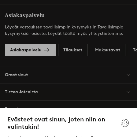
Asiakaspalvelu
Löydät vastauksen tavallisimpiin kysymyksiin Tavallisimpia
kysymyksiä -osiosta. Löydät täältä myös yhteystietomme.
Asiakaspalvelu
Tilaukset
Maksutavat
T
Omat sivut
Tietoa Jotexista
Palvelumme
Evästeet ovat sinun, joten niin on
valintakin!
Ehdot