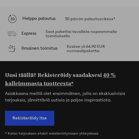
Helppo palautus
30 päivän palautusoikeus*
Saat pakettisi tavallista nopeammalla
Express
toimituksella
Koskee yli 64,90 EUR
Ilmainen toimitus
normaalipakettia
Uusi täällä? Rekisteröidy saadaksesi
40 %
kalleimmasta tuotteesta*
Asiakkaana meillä olet ensimmäinen, jolla on eksklusiivisia
tarjouksia, jännittäviä uutisia ja paljon inspiraatiota.
Rekisteröidy itse
* Katso tarjouksen ehdot rekisteröitymisen yhteydessä