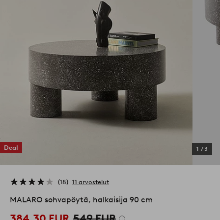
Deal
1
/
3
18
11 arvostelut
MALARO sohvapöytä, halkaisija 90 cm
384,30 EUR
549 EUR