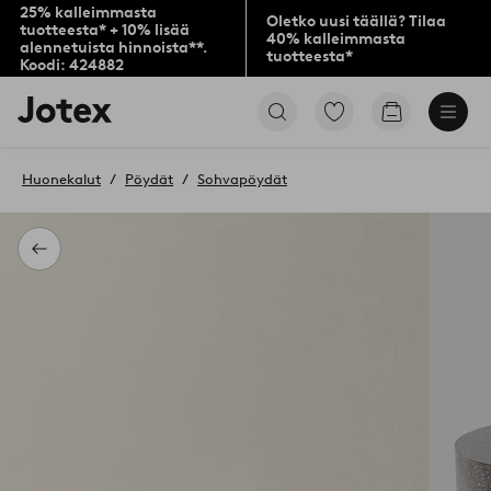
25% kalleimmasta
Oletko uusi täällä? Tilaa
tuotteesta* + 10% lisää
40% kalleimmasta
alennetuista hinnoista**.
tuotteesta*
Koodi: 424882
Jotex-
Siirry
Siirry
logo
merkittyihin
ostoskoriin
–
suosikkituotteisiin
siirry
Huonekalut
Pöydät
Sohvapöydät
aloitussivulle
Takaisin