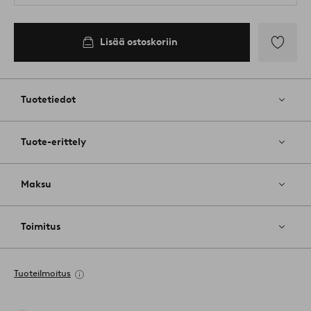
Lisää ostoskoriin
Lisää
suosikkeih
Tuotetiedot
Tuote-erittely
Maksu
Toimitus
Tuoteilmoitus