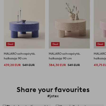
Deal
Deal
Deal
MALARO sohvapöytä,
MALARO sohvapöytä,
MALARO
halkaisija 90 cm
halkaisija 90 cm
halkaisi
439,20 EUR
549 EUR
384,30 EUR
549 EUR
411,75 E
Share your favourites
#jotex