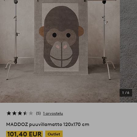
1
/
6
5
1 arvostelu
MADDOZ puuvillamatto 120x170 cm
101,40 EUR
Outlet