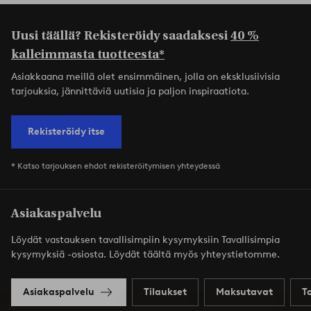
Uusi täällä? Rekisteröidy saadaksesi
40 %
kalleimmasta tuotteesta*
Asiakkaana meillä olet ensimmäinen, jolla on eksklusiivisia
tarjouksia, jännittäviä uutisia ja paljon inspiraatiota.
Rekisteröidy itse
* Katso tarjouksen ehdot rekisteröitymisen yhteydessä
Asiakaspalvelu
Löydät vastauksen tavallisimpiin kysymyksiin Tavallisimpia
kysymyksiä -osiosta. Löydät täältä myös yhteystietomme.
Asiakaspalvelu
Tilaukset
Maksutavat
T