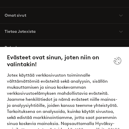
Omat sivut
Tietoa Jotexista
Palvelumme
Evästeet ovat sinun, joten niin on
valintakin!
Ehdot
Jotex käyttää verkkosivuston toiminnalle
Ystävät
välttämättömiä evästeitä sekä analyysin, sisällön
mukauttamisen ja sinua koskevamman
verkkosivustoelämyksen mahdollistavia evästeitä.
Jaamme henkilötiedot ja nämä evästeet niille mainos-
Turvalliset maksut – maksa nyt tai erissä
ja analyysiyhtiöille, joiden kanssa teemme yhteistyötä.
Tarkoituksena on analysoida, kuinka käytät sivustoa,
Haluatko tietää
lisää maksuvaihtoehdoistamme
?
sekä edistää markkinointiamme, jotta saat paremmin
elpy
sinua koskevia mainoksia. Napsauttamalla Hyväksy-