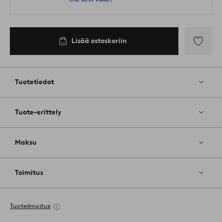
Lisää ostoskoriin
Lisää
suosikkeih
Tuotetiedot
Tuote-erittely
Maksu
Toimitus
Tuoteilmoitus