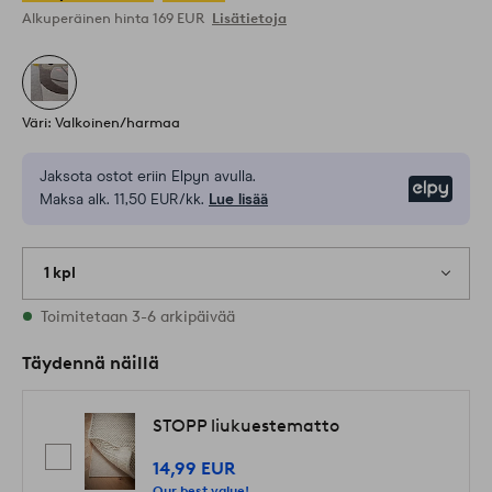
Alkuperäinen hinta
169 EUR
Lisätietoja
Väri: Valkoinen/harmaa
Jaksota ostot eriin Elpyn avulla.
Elpy
Maksa alk. 11,50 EUR/kk.
Lue lisää
1 kpl
Varastossa
Toimitetaan 3-6 arkipäivää
Täydennä näillä
STOPP liukuestematto
14,99 EUR
Our best value!