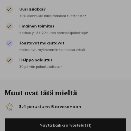
Uusi asiakas?
40% alennusta kalleimmasta tuotteesta*
Ilmainen toimitus
Koskee yli 64,90 euron normaalipaketteja*
Joustavat maksutavat
Maksa nyt, myöhemmin tai maksa erissä
Helppo palautus
30 päivän palautusoikeus*
Muut ovat tätä mieltä
3.4
perustuen
5
arvosanaan
Näytä kaikki arvostelut (1)