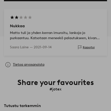
Nukkaa
Matto tuli ja yhden kerran imuroitu, lankoja jo
purkaantuu. Katsotaan meneekö palautukseen, kivan
näköinen.
Saara Laine —
2021-09-14
Raportoi
Tietoa arvosanoista
Share your favourites
#jotex
Tutustu tarkemmin