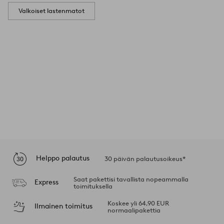
Valkoiset lastenmatot
Helppo palautus
30 päivän palautusoikeus*
Saat pakettisi tavallista nopeammalla
Express
toimituksella
Koskee yli 64,90 EUR
Ilmainen toimitus
normaalipakettia