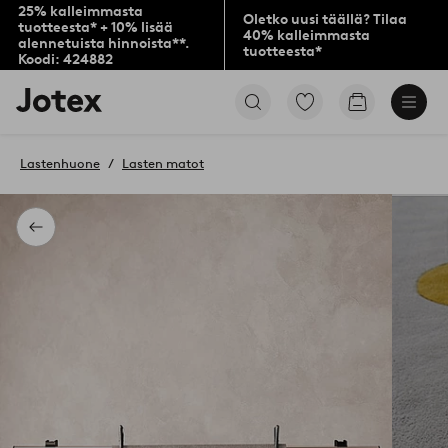
25% kalleimmasta
Oletko uusi täällä? Tilaa
tuotteesta* + 10% lisää
40% kalleimmasta
alennetuista hinnoista**.
tuotteesta*
Koodi: 424882
Jotex-
Siirry
Siirry
logo
merkittyihin
ostoskoriin
–
suosikkituotteisiin
siirry
Lastenhuone
Lasten matot
aloitussivulle
Takaisin