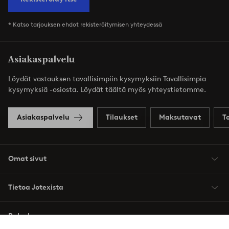
* Katso tarjouksen ehdot rekisteröitymisen yhteydessä
Asiakaspalvelu
Löydät vastauksen tavallisimpiin kysymyksiin Tavallisimpia
kysymyksiä -osiosta. Löydät täältä myös yhteystietomme.
Asiakaspalvelu
Tilaukset
Maksutavat
T
Omat sivut
Tietoa Jotexista
Palvelumme