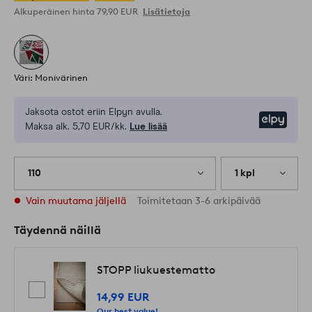
Alkuperäinen hinta
79,90 EUR
Lisätietoja
Väri: Monivärinen
Jaksota ostot eriin Elpyn avulla.
Elpy
Maksa alk. 5,70 EUR/kk.
Lue lisää
110
1 kpl
Vain muutama jäljellä
Toimitetaan 3-6 arkipäivää
Täydennä näillä
STOPP liukuestematto
14,99 EUR
Our best value!