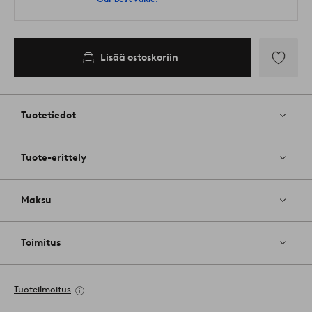
Lisää ostoskoriin
Lisää
suosikkeih
Tuotetiedot
Tuote-erittely
Maksu
Toimitus
Tuoteilmoitus