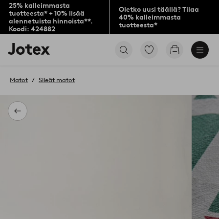
25% kalleimmasta
Oletko uusi täällä? Tilaa
tuotteesta* + 10% lisää
40% kalleimmasta
alennetuista hinnoista**.
tuotteesta*
Koodi: 424882
Jotex-
Siirry
Siirry
logo
merkittyihin
ostoskoriin
–
suosikkituotteisiin
siirry
Matot
Sileät matot
aloitussivulle
Takaisin