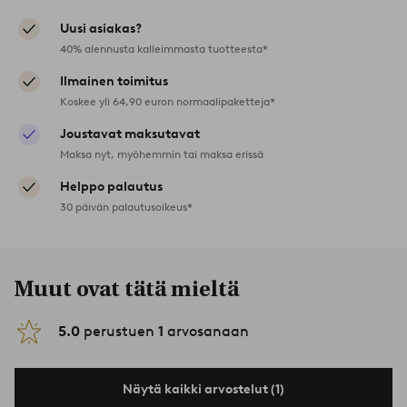
Uusi asiakas?
40% alennusta kalleimmasta tuotteesta*
Ilmainen toimitus
Koskee yli 64,90 euron normaalipaketteja*
Joustavat maksutavat
Maksa nyt, myöhemmin tai maksa erissä
Helppo palautus
30 päivän palautusoikeus*
Muut ovat tätä mieltä
5.0
perustuen
1
arvosanaan
Näytä kaikki arvostelut (1)