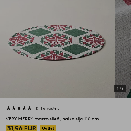
1
/
6
1
1 arvostelu
VERY MERRY matto sileä, halkaisija 110 cm
31,96 EUR
Outlet