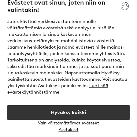
Evästeet ovat sinun, joten niin on
valintakin!
Ehdot
Jotex käyttää verkkosivuston toiminnalle
Ystävät
välttämättömiä evästeitä sekä analyysin, sisällön
mukauttamisen ja sinua koskevamman
verkkosivustoelämyksen mahdollistavia evästeitä.
Jaamme henkilötiedot ja nämä evästeet niille mainos-
Turvalliset maksut – maksa nyt tai erissä
ja analyysiyhtiöille, joiden kanssa teemme yhteistyötä.
Tarkoituksena on analysoida, kuinka käytät sivustoa,
Haluatko tietää
lisää maksuvaihtoehdoistamme
?
sekä edistää markkinointiamme, jotta saat paremmin
elpy
sinua koskevia mainoksia. Napsauttamalla Hyväksy-
painiketta suostut evästeiden käyttöömme. Voit säätää
yksityiskohtia Asetukset-painikkeella.
Lue lisää
evästekäytännöstämme.
Suomi - Valitse maa
Hyväksy kaikki
Instagram
Facebook
Vain välttämättömät evästeet
Avaa
Asetukset
chat-
laati