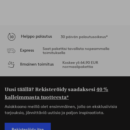
Helppo palautus
30 päivän palautusoikeus*
Saat pakettisi tavallista nopeammalla
Express
toimituksella
Koskee yli 64,90 EUR
Ilmainen toimitus
normaalipakettia
Uusi täällä? Rekisteröidy saadaksesi
40 %
kalleimmasta tuotteesta*
Asiakkaana meillä olet ensimmäinen, jolla on eksklusiivisia
tarjouksia, jännittäviä uutisia ja paljon inspiraatiota.
Rekisteröidy itse