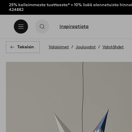
25% kalleimmasta tuotteesta* + 10% lisää alennetuista hinnoi
424882
Inspiraatiota
Takaisin
Valaisimet
Jouluvalot
Valotähdet