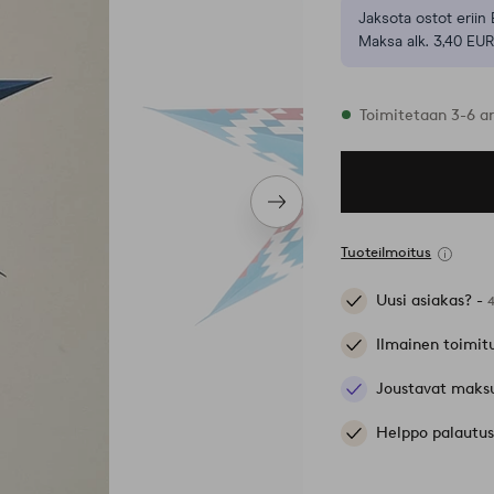
Jaksota ostot eriin 
Maksa alk. 3,40 EUR
Varastossa
Toimitetaan 3-6 a
Seuraava
tuote
Tuoteilmoitus
Uusi asiakas? -
Ilmainen toimit
Joustavat maks
Helppo palautus