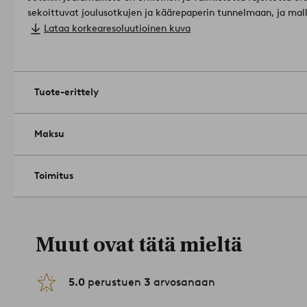
sekoittuvat joulusotkujen ja käärepaperin tunnelmaan, ja malli
joulun aikaan. Jotkut kuosit yllättävät enemmän ja ehkä saat
Lataa korkearesoluutioinen kuva
avatessasi.
Mukana lampunpidike, jossa muovijohto.
Suunnittel
Materiaali lampunvarjostin: paperi.
Koko: ø 60.0 cm.
Liitäntäkaapelin pituus: 400.0cm.
Tuote-erittely
Pistorasia/valonlähde: 1st E14. Maksimiteho: 5.0.
Valonlähde ei sisälly.
Tuotenumero: 1693034-02-0
Maksu
Toimitus
Muut ovat tätä mieltä
5.0
perustuen
3
arvosanaan