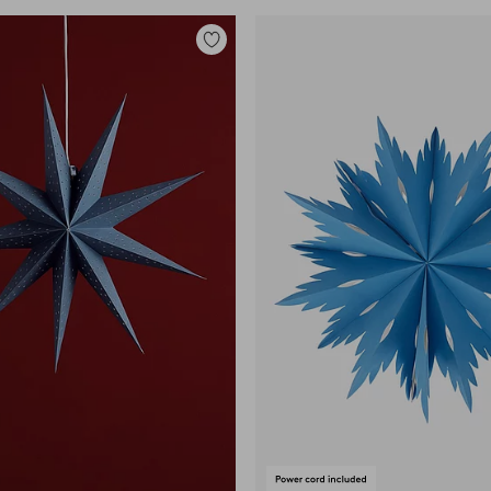
Lisää
suosikkeihin