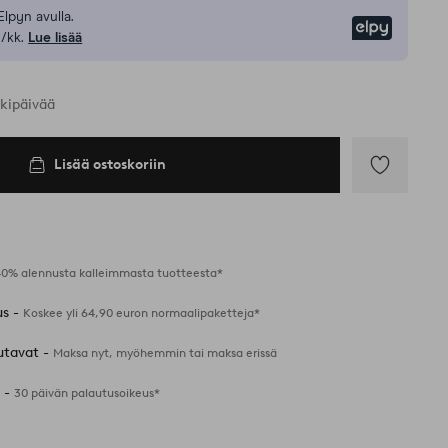
Elpyn avulla.
Elpy
/kk.
Lue lisää
rkipäivää
Lisää ostoskoriin
Lisää
suosikkeihin
40% alennusta kalleimmasta tuotteesta*
us -
Koskee yli 64,90 euron normaalipaketteja*
utavat -
Maksa nyt, myöhemmin tai maksa erissä
 -
30 päivän palautusoikeus*