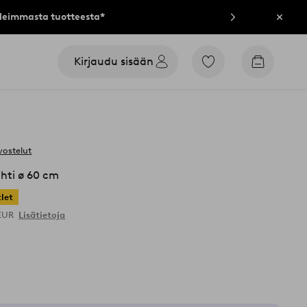
lleimmasta tuotteesta*
Sulje
Kirjaudu sisään
Siirry
Siirry
merkittyihin
ostoskori
suosikkituotteisiin
vostelut
hti ø 60 cm
let
 EUR
Lisätietoja