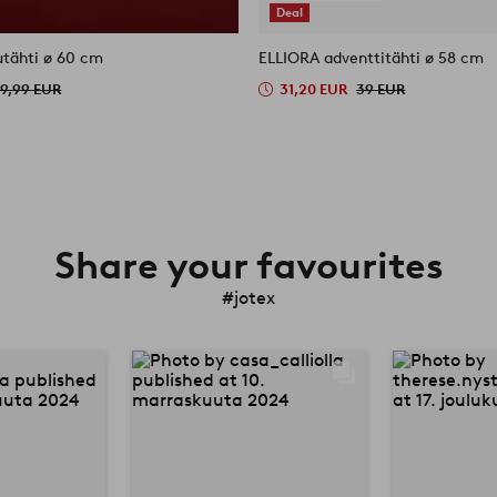
Deal
utähti ø 60 cm
ELLIORA adventtitähti ø 58 cm
19,99 EUR
31,20 EUR
39 EUR
Share your favourites
#jotex