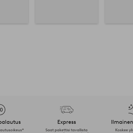
palautus
Express
Ilmainen
lautusoikeus*
Saat pakettisi tavallista
Koskee yl