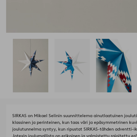
SIRKAS on Mikael Selinin suunnittelema ainutlaatuinen joulut
klassinen ja perinteinen, kun taas väri ja epäsymmetrinen ku
joulutunnelma syntyy, kun ripustat SIRKAS-tähden adventti-ikkunaan. Mikaels Selinin s
Jotexin joulumallisto on erikoinen ja valmistettu rajoitettu erä