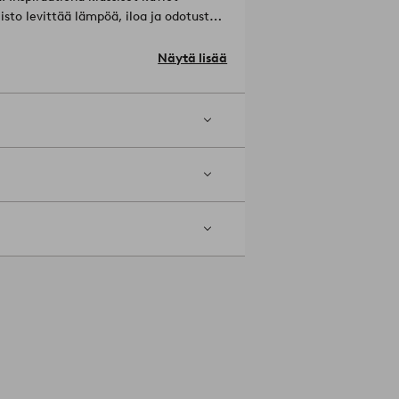
sto levittää lämpöä, iloa ja odotusta
 saman tunteen kuin joululahjaa
u: Mikael Selin.
Näytä lisää