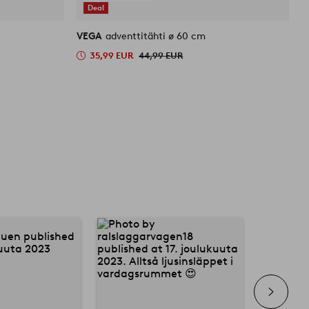
Deal
VEGA
adventtitähti ø 60 cm
S
35,99 EUR
44,99 EUR