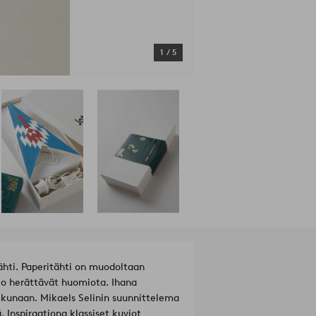
1
/
5
ähti. Paperitähti on muodoltaan
vio herättävät huomiota. Ihana
uunnittelema
. Inspiraationa klassiset kuviot