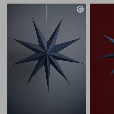
Lisää
suosikkeihin