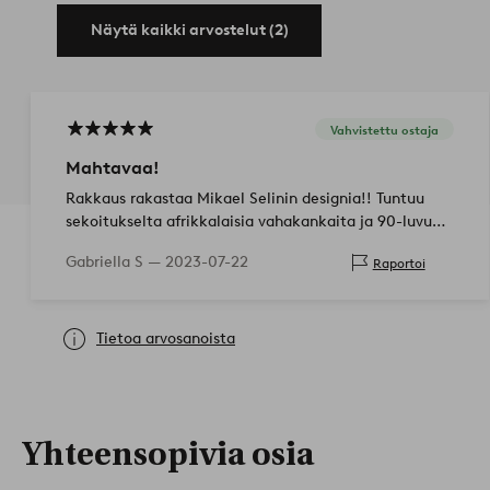
Näytä kaikki arvostelut (2)
Vahvistettu ostaja
Mahtavaa!
Rakkaus rakastaa Mikael Selinin designia!! Tuntuu
sekoitukselta afrikkalaisia vahakankaita ja 90-luvun
värejä. Joten 15 kymmenestä!
Gabriella S —
2023-07-22
Raportoi
Tietoa arvosanoista
Yhteensopivia osia