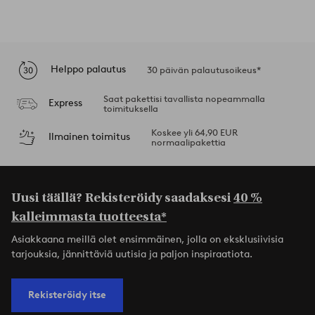
Helppo palautus
30 päivän palautusoikeus*
Saat pakettisi tavallista nopeammalla
Express
toimituksella
Koskee yli 64,90 EUR
Ilmainen toimitus
normaalipakettia
Uusi täällä? Rekisteröidy saadaksesi
40 %
kalleimmasta tuotteesta*
Asiakkaana meillä olet ensimmäinen, jolla on eksklusiivisia
tarjouksia, jännittäviä uutisia ja paljon inspiraatiota.
Rekisteröidy itse