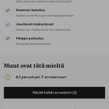
40% alennusta kalleimmasta tuotteesta*
Ilmainen toimitus
Koskee yli 64,90 euron normaalipaketteja*
Joustavat maksutavat
Maksa nyt, myöhemmin tai maksa erissä
Helppo palautus
30 päivän palautusoikeus*
Muut ovat tätä mieltä
4.1
perustuen
7
arvosanaan
Näytä kaikki arvostelut (2)