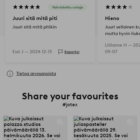
Vahvistettu ostaja
Juuri sitä mitä piti
Hieno
Juuri sitä mitä pitikin
Juuri sellainen ku
mutta hyvin liuka
ehdottomasti lis
Lillianne H —
20
alle. Komean nä
Essi J —
2024-12-13
09-07
Raportoi
Tietoa arvosanoista
Share your favourites
#jotex