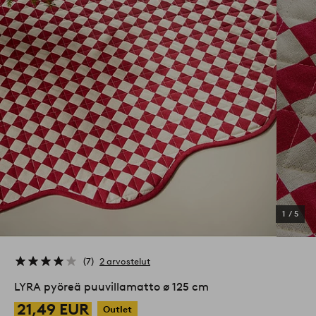
1
/
5
7
2 arvostelut
LYRA pyöreä puuvillamatto ø 125 cm
21,49 EUR
Outlet