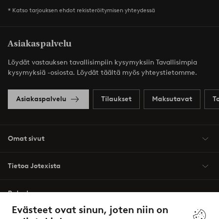
* Katso tarjouksen ehdot rekisteröitymisen yhteydessä
Asiakaspalvelu
Löydät vastauksen tavallisimpiin kysymyksiin Tavallisimpia
kysymyksiä -osiosta. Löydät täältä myös yhteystietomme.
Asiakaspalvelu
Tilaukset
Maksutavat
T
Omat sivut
Tietoa Jotexista
Palvelumme
Evästeet ovat sinun, joten niin on