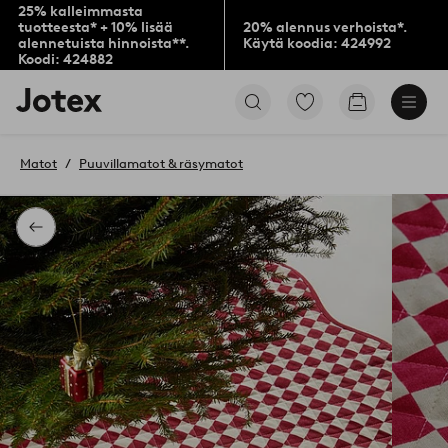
25% kalleimmasta
tuotteesta* + 10% lisää
20% alennus verhoista*.
alennetuista hinnoista**.
Käytä koodia: 424992
Koodi: 424882
Jotex-
Siirry
Siirry
logo
merkittyihin
ostoskoriin
–
suosikkituotteisiin
siirry
Matot
Puuvillamatot & räsymatot
aloitussivulle
Takaisin