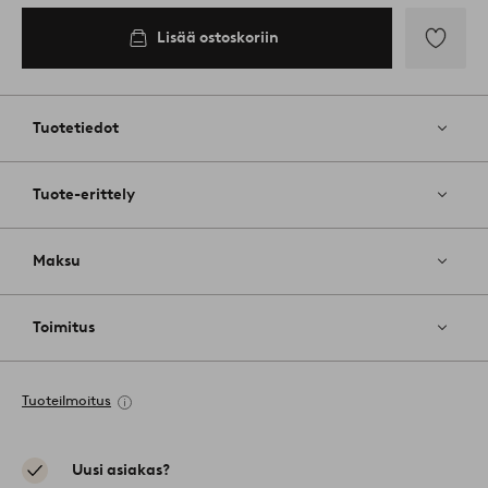
Lisää ostoskoriin
Lisää
suosikkeih
Tuotetiedot
Tuote-erittely
Maksu
Toimitus
Tuoteilmoitus
Uusi asiakas?