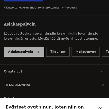
* Katso tarjouksen ehdot rekisteröitymisen yhteydessä
Asiakaspalvelu
Löydät vastauksen tavallisimpiin kysymyksiin Tavallisimpia
kysymyksiä -osiosta. Löydät täältä myös yhteystietomme.
Asiakaspalvelu
Tilaukset
Maksutavat
T
Omat sivut
Tietoa Jotexista
Palvelumme
Evästeet ovat sinun, joten niin on