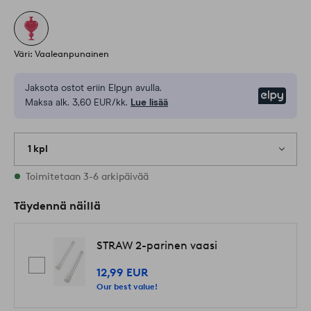
Väri: Vaaleanpunainen
Jaksota ostot eriin Elpyn avulla.
Elpy
Maksa alk. 3,60 EUR/kk.
Lue lisää
1 kpl
Varastossa
Toimitetaan 3-6 arkipäivää
Täydennä näillä
STRAW 2-parinen vaasi
12,99 EUR
Our best value!