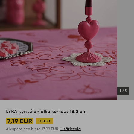
1
/
5
LYRA kynttilänjalka korkeus 18.2 cm
7,19 EUR
Outlet
Alkuperäinen hinta
17,99 EUR
Lisätietoja