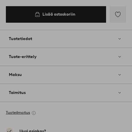
Lisää ostoskoriin
Lisää
suosikkeih
Tuotetiedot
Tuote-erittely
Maksu
Toimitus
Tuoteilmoitus
Uusi asiakas?