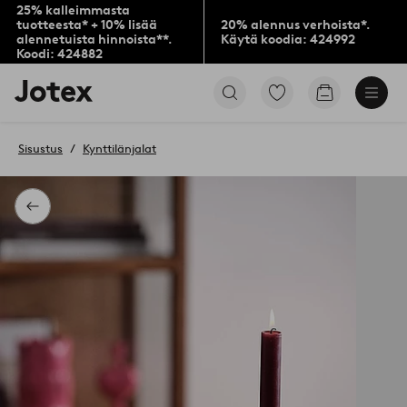
25% kalleimmasta
tuotteesta* + 10% lisää
20% alennus verhoista*.
alennetuista hinnoista**.
Käytä koodia: 424992
Koodi: 424882
Jotex-
Siirry
Siirry
logo
merkittyihin
ostoskoriin
–
suosikkituotteisiin
siirry
Sisustus
Kynttilänjalat
aloitussivulle
Takaisin