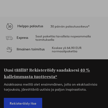
Helppo palautus
30 päivän palautusoikeus*
Saat pakettisi tavallista nopeammalla
Express
toimituksella
Koskee yli 64,90 EUR
Ilmainen toimitus
normaalipakettia
Uusi täällä? Rekisteröidy saadaksesi
40 %
kalleimmasta tuotteesta*
Asiakkaana meillä olet ensimmäinen, jolla on eksklusiivisia
tarjouksia, jännittäviä uutisia ja paljon inspiraatiota.
Rekisteröidy itse