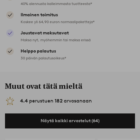
40% alennusta kalleimmasta tuotteesta*
Ilmainen toimitus
Koskee yli 64,90 euron normaalipaketteja*
Joustavat maksutavat
Maksa nyt, myöhemmin tai maksa erissä
Helppo palautus
30 päivän palautusoikeus*
Muut ovat tätä mieltä
4.4
perustuen
182
arvosanaan
Näytä kaikki arvostelut (64)