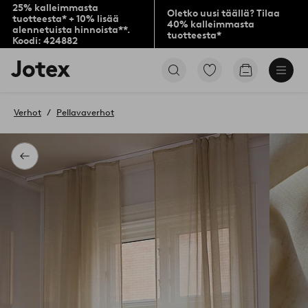
25% kalleimmasta
Oletko uusi täällä? Tilaa
tuotteesta* + 10% lisää
40% kalleimmasta
alennetuista hinnoista**.
tuotteesta*
Koodi: 424882
Jotex-
Siirry
Siirry
logo
merkittyihin
ostoskoriin
–
suosikkituotteisiin
siirry
Verhot
Pellavaverhot
aloitussivulle
Takaisin