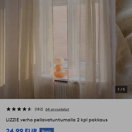
1
/
5
182
64 arvostelut
LIZZIE verho pellavatuntumalla 2 kpl pakkaus
24,99 EUR
Basic