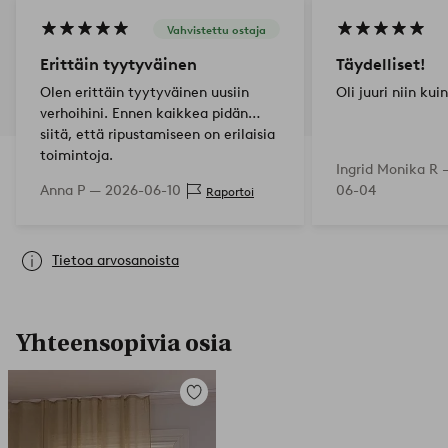
Vahvistettu ostaja
Erittäin tyytyväinen
Täydelliset!
Olen erittäin tyytyväinen uusiin
Oli juuri niin kui
verhoihini. Ennen kaikkea pidän
siitä, että ripustamiseen on erilaisia
toimintoja.
Ingrid Monika R
Anna P —
2026-06-10
06-04
Raportoi
Tietoa arvosanoista
Yhteensopivia osia
Lisää
suosikkeihin