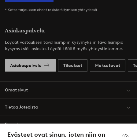
* Katso tarjouksen ehdot rekisteröitymisen yhteydessä
Asiakaspalvelu
Löydät vastauksen tavallisimpiin kysymyksiin Tavallisimpia
kysymyksiä -osiosta. Löydät täältä myös yhteystietomme.
Asiakaspalvelu
Tilaukset
Maksutavat
T
Omat sivut
Tietoa Jotexista
Palvelumme
Evästeet ovat sinun, joten niin on