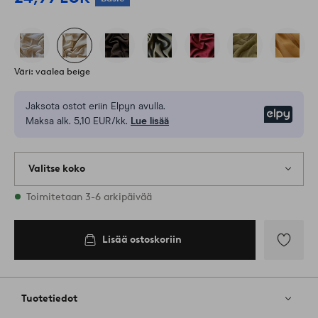
Väri: vaalea beige
Jaksota ostot eriin Elpyn avulla.
Elpy
Maksa alk. 5,10 EUR/kk.
Lue lisää
Valitse koko
Varastossa on kaikkia kokoja
Toimitetaan 3-6 arkipäivää
Lisää ostoskoriin
Lisää
suosikkeih
Tuotetiedot