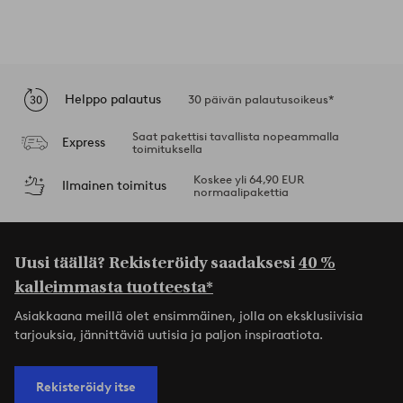
Helppo palautus
30 päivän palautusoikeus*
Saat pakettisi tavallista nopeammalla
Express
toimituksella
Koskee yli 64,90 EUR
Ilmainen toimitus
normaalipakettia
Uusi täällä? Rekisteröidy saadaksesi
40 %
kalleimmasta tuotteesta*
Asiakkaana meillä olet ensimmäinen, jolla on eksklusiivisia
tarjouksia, jännittäviä uutisia ja paljon inspiraatiota.
Rekisteröidy itse