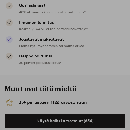
Uusi asiakas?
40% alennusta kalleimmasta tuotteesta*
Ilmainen toimitus
Koskee yli 64,90 euron normaalipaketteja*
Joustavat maksutavat
Maksa nyt, myöhemmin tai maksa erissä
Helppo palautus
30 päivän palautusoikeus*
Muut ovat tätä mieltä
3.4
perustuen
1126
arvosanaan
Näytä kaikki arvostelut (634)