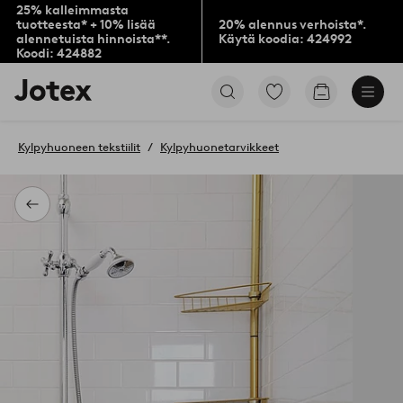
25% kalleimmasta
tuotteesta* + 10% lisää
20% alennus verhoista*.
alennetuista hinnoista**.
Käytä koodia: 424992
Koodi: 424882
Jotex-
Siirry
Siirry
logo
merkittyihin
ostoskoriin
–
suosikkituotteisiin
siirry
Kylpyhuoneen tekstiilit
Kylpyhuonetarvikkeet
aloitussivulle
Takaisin