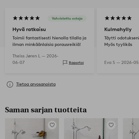
Vahvistettu ostaja
Hyvä ratkaisu
Kulmahylly
Toimii fantastisesti hienolla tilalla ja
Täytti odotuksen
ilman minkäänlaisia porausreikiä!
Myös tyylikäs
Theiss Jøren L —
2026-
06-07
Eva S —
2026-05
Raportoi
Tietoa arvosanoista
Saman sarjan tuotteita
Lisää
Lisää
suosikkeihin
suosikkeihin