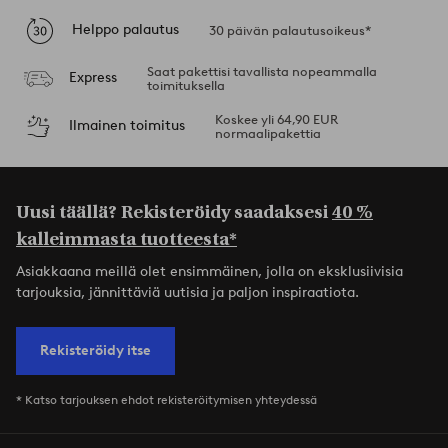
Helppo palautus
30 päivän palautusoikeus*
Saat pakettisi tavallista nopeammalla
Express
toimituksella
Koskee yli 64,90 EUR
Ilmainen toimitus
normaalipakettia
Uusi täällä? Rekisteröidy saadaksesi
40 %
kalleimmasta tuotteesta*
Asiakkaana meillä olet ensimmäinen, jolla on eksklusiivisia
tarjouksia, jännittäviä uutisia ja paljon inspiraatiota.
Rekisteröidy itse
* Katso tarjouksen ehdot rekisteröitymisen yhteydessä