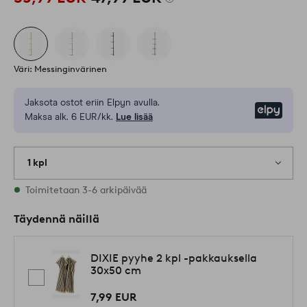
Väri: Messinginvärinen
Jaksota ostot eriin Elpyn avulla.
Elpy
Maksa alk. 6 EUR/kk.
Lue lisää
1 kpl
Varastossa
Toimitetaan 3-6 arkipäivää
Täydennä näillä
DIXIE pyyhe 2 kpl -pakkauksella
30x50 cm
7,99 EUR