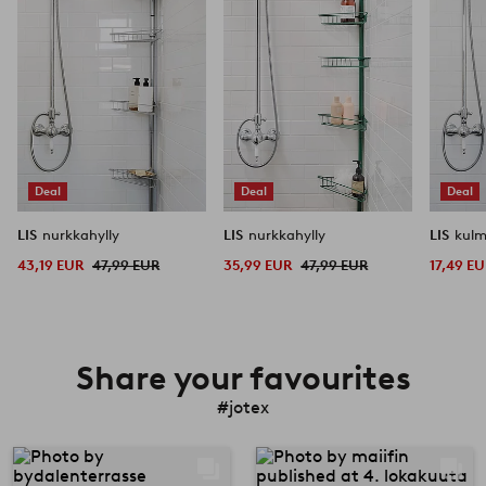
Deal
Deal
Deal
LIS
nurkkahylly
LIS
nurkkahylly
LIS
kulm
43,19 EUR
47,99 EUR
35,99 EUR
47,99 EUR
17,49 E
Share your favourites
#jotex