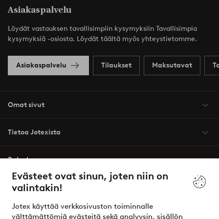
Asiakaspalvelu
Löydät vastauksen tavallisimpiin kysymyksiin Tavallisimpia
kysymyksiä -osiosta. Löydät täältä myös yhteystietomme.
Asiakaspalvelu
Tilaukset
Maksutavat
T
Omat sivut
Tietoa Jotexista
Palvelumme
Evästeet ovat sinun, joten niin on
valintakin!
Ehdot
Jotex käyttää verkkosivuston toiminnalle
Ystävät
välttämättömiä evästeitä sekä analyysin, sisällön