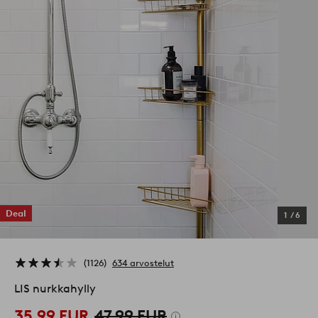
Deal
1
/
6
1126
634 arvostelut
LIS nurkkahylly
35,99 EUR
47,99 EUR