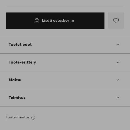
Lisää ostoskoriin
Lisää
suosikkeih
Tuotetiedot
Tuote-erittely
Maksu
Toimitus
Tuoteilmoitus