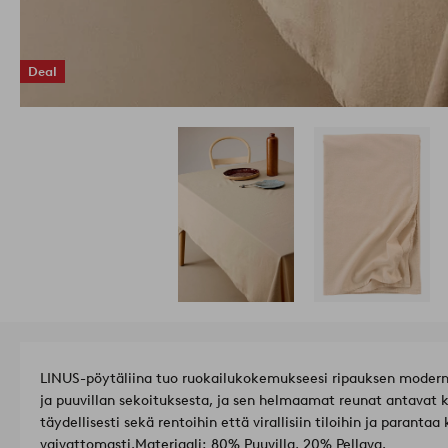
Deal
LINUS-pöytäliina tuo ruokailukokemukseesi ripauksen moderni
ja puuvillan sekoituksesta, ja sen helmaamat reunat antavat ki
täydellisesti sekä rentoihin että virallisiin tiloihin ja parantaa
vaivattomasti.
Materiaali: 80% Puuvilla, 20% Pellava.