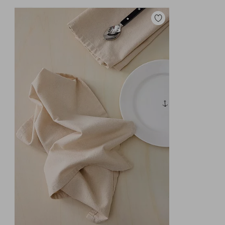
Lisää
suosikkeihin