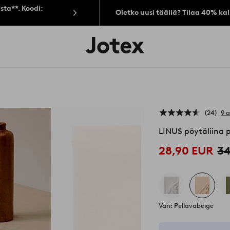
sta**. Koodi:
Oletko uusi täällä? Tilaa 40% ka
Jotex-
logo
–
siirry
aloitussivulle
24
9 
LINUS pöytäliina 
28,90 EUR
34
Väri: Pellavabeige