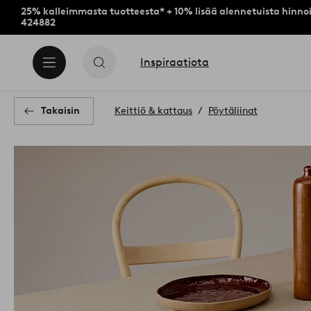
25% kalleimmasta tuotteesta* + 10% lisää alennetuista hinnoi
424882
Inspiraatiota
Takaisin
Keittiö & kattaus
Pöytäliinat