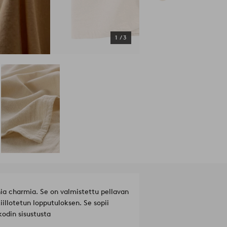
1
/
3
a charmia. Se on valmistettu pellavan
illotetun lopputuloksen. Se sopii
 kodin sisustusta