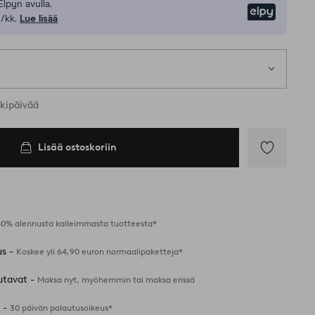
Elpyn avulla.
Elpy
/kk.
Lue lisää
t koot
rkipäivää
Lisää ostoskoriin
Lisää
suosikkeihin
40% alennusta kalleimmasta tuotteesta*
us -
Koskee yli 64,90 euron normaalipaketteja*
utavat -
Maksa nyt, myöhemmin tai maksa erissä
 -
30 päivän palautusoikeus*