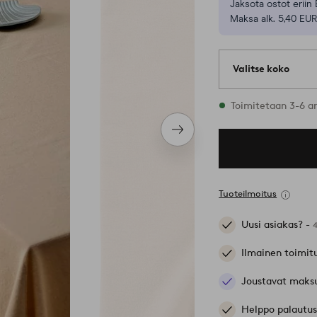
Jaksota ostot eriin 
Maksa alk. 5,40 EUR
Valitse koko
3 varastossa oleva
Toimitetaan 3-6 a
Seuraava
tuote
Tuoteilmoitus
Uusi asiakas? -
Ilmainen toimit
Joustavat maks
Helppo palautus