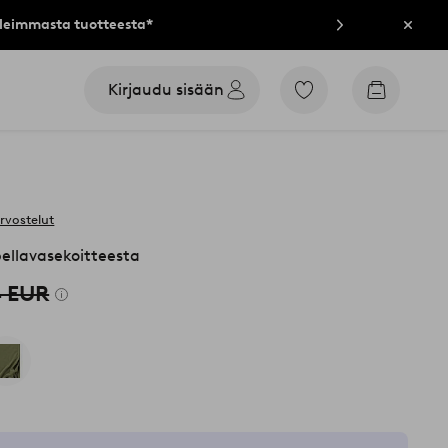
lleimmasta tuotteesta*
Sulje
Kirjaudu sisään
Siirry
Siirry
merkittyihin
ostoskori
suosikkituotteisiin
arvostelut
pellavasekoitteesta
 EUR