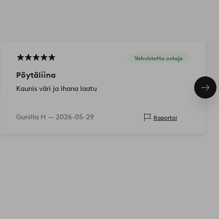
Vahvistettu ostaja
Pöytäliina
Kaunis väri ja ihana laatu
Seu
tuo
Gunilla H —
2026-05-29
Raportoi