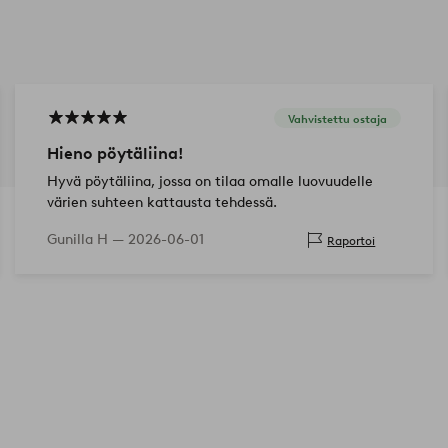
Vahvistettu ostaja
Hieno pöytäliina!
Hyvä pöytäliina, jossa on tilaa omalle luovuudelle
värien suhteen kattausta tehdessä.
Gunilla H —
2026-06-01
Raportoi