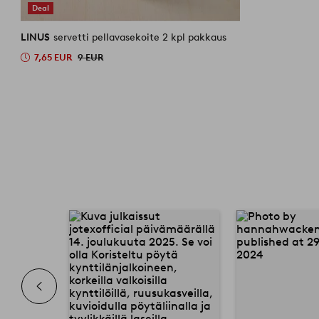
Deal
LINUS
servetti pellavasekoite 2 kpl pakkaus
7,65 EUR
9 EUR