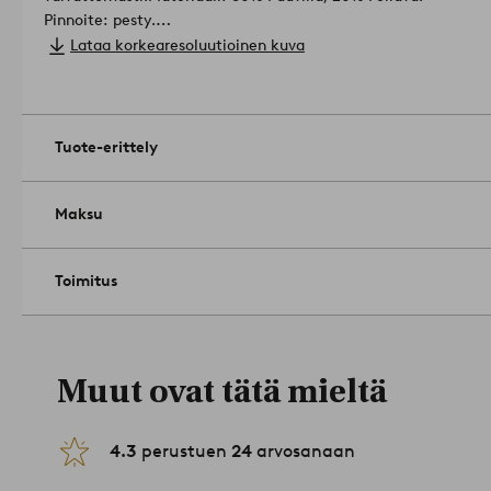
Pinnoite: pesty.
Leveys: 145 cm. Valitse pituus tilattaessa.
Lataa korkearesoluutioinen kuva
Paino: 180 g/m².
Konepesu 40 °C. Älä käytä valkaisuainetta. R
korkealla lämpötilalla (max 200ºC). Kuivapesu (vain öljyliuoti
Tuote-erittely
Maksu
Toimitus
Muut ovat tätä mieltä
4.3
perustuen
24
arvosanaan