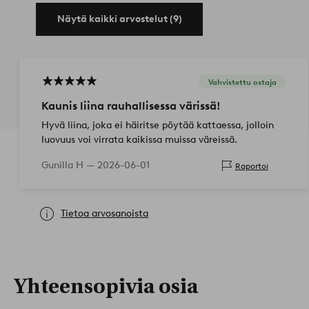
Näytä kaikki arvostelut (9)
Vahvistettu ostaja
Kaunis liina rauhallisessa värissä!
Hyvä liina, joka ei häiritse pöytää kattaessa, jolloin
luovuus voi virrata kaikissa muissa väreissä.
Gunilla H —
2026-06-01
Raportoi
Tietoa arvosanoista
Yhteensopivia osia