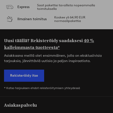
Saat pakettisi tavallista nopeammalla
Express
toimituksella
Koskee yli 64,90 EUR
Ilmainen toimitus
normaalipakettia
Uusi täällä? Rekisteröidy saadaksesi
40 %
kalleimmasta tuotteesta*
Asiakkaana meillä olet ensimmäinen, jolla on eksklusiivisia
tarjouksia, jännittäviä uutisia ja paljon inspiraatiota.
Rekisteröidy itse
* Katso tarjouksen ehdot rekisteröitymisen yhteydessä
Asiakaspalvelu