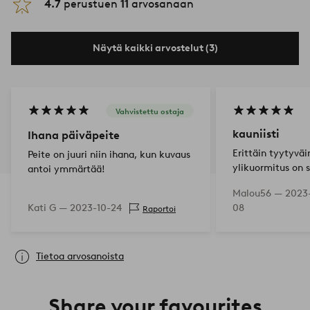
4.7
perustuen
11
arvosanaan
Näytä kaikki arvostelut (3)
Vahvistettu ostaja
kauniisti
Ihana päiväpeite
Erittäin tyytyväi
Peite on juuri niin ihana, kun kuvaus
ylikuormitus on s
antoi ymmärtää!
paksuus ja paino, 
Malou56 —
2023
kuin halusin.
Kati G —
2023-10-24
08
Raportoi
Tietoa arvosanoista
Share your favourites