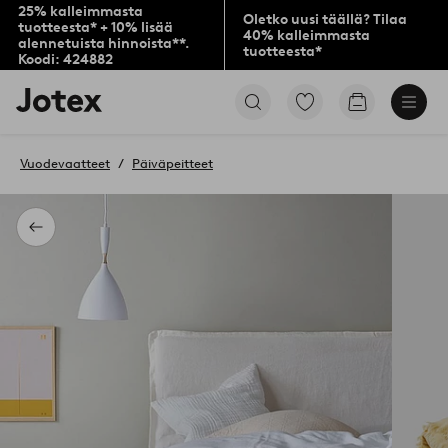
25% kalleimmasta
Oletko uusi täällä? Tilaa
tuotteesta* + 10% lisää
40% kalleimmasta
alennetuista hinnoista**.
tuotteesta*
Koodi: 424882
Jotex-
Siirry
Siirry
logo
merkittyihin
ostoskoriin
–
suosikkituotteisiin
siirry
Vuodevaatteet
Päiväpeitteet
aloitussivulle
Takaisin