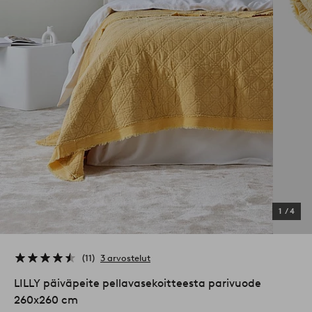
1
/
4
11
3 arvostelut
LILLY päiväpeite pellavasekoitteesta parivuode
260x260 cm