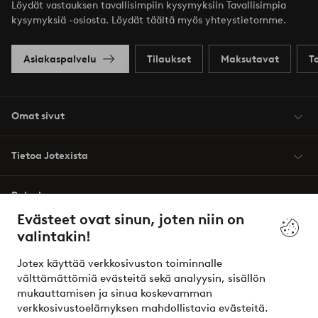
Löydät vastauksen tavallisimpiin kysymyksiin Tavallisimpia
kysymyksiä -osiosta. Löydät täältä myös yhteystietomme.
Asiakaspalvelu
Tilaukset
Maksutavat
T
Omat sivut
Tietoa Jotexista
Palvelumme
Evästeet ovat sinun, joten niin on
valintakin!
Ehdot
Jotex käyttää verkkosivuston toiminnalle
Ystävät
välttämättömiä evästeitä sekä analyysin, sisällön
mukauttamisen ja sinua koskevamman
verkkosivustoelämyksen mahdollistavia evästeitä.