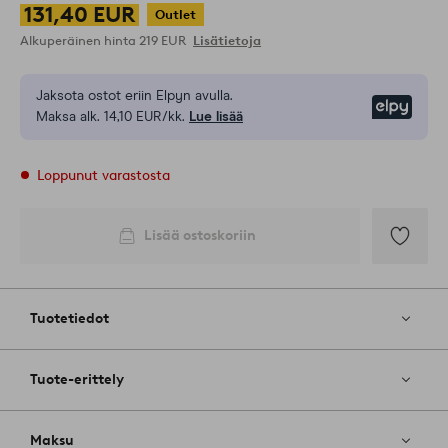
131,40 EUR
Outlet
Alkuperäinen hinta
219 EUR
Lisätietoja
Jaksota ostot eriin Elpyn avulla.
Elpy
Maksa alk. 14,10 EUR/kk.
Lue lisää
Loppunut varastosta
Lisää ostoskoriin
Lisää
suosikkeih
Tuotetiedot
Tuote-erittely
Maksu