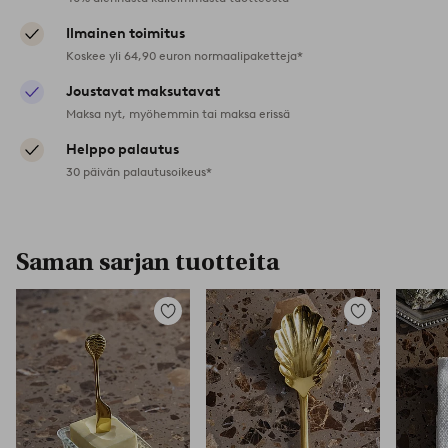
Ilmainen toimitus
Koskee yli 64,90 euron normaalipaketteja*
Joustavat maksutavat
Maksa nyt, myöhemmin tai maksa erissä
Helppo palautus
30 päivän palautusoikeus*
Saman sarjan tuotteita
Lisää
Lisää
suosikkeihin
suosikkeihin