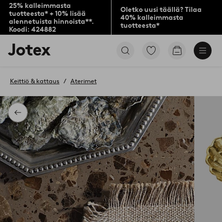
25% kalleimmasta
Oletko uusi täällä? Tilaa
tuotteesta* + 10% lisää
40% kalleimmasta
alennetuista hinnoista**.
tuotteesta*
Koodi: 424882
Jotex-
Siirry
Siirry
logo
merkittyihin
ostoskoriin
–
suosikkituotteisiin
siirry
Keittiö & kattaus
Aterimet
aloitussivulle
Takaisin