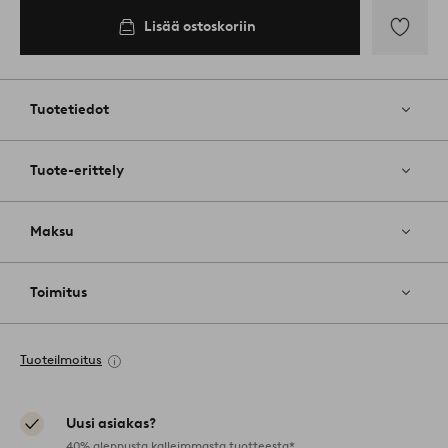
Lisää ostoskoriin
Lisää
suosikkeih
Tuotetiedot
Tuote-erittely
Maksu
Toimitus
Tuoteilmoitus
Uusi asiakas?
40% alennusta kalleimmasta tuotteesta*