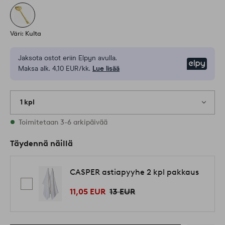
Väri: Kulta
Jaksota ostot eriin Elpyn avulla.
Elpy
Maksa alk. 4,10 EUR/kk.
Lue lisää
1 kpl
Varastossa
Toimitetaan 3-6 arkipäivää
Täydennä näillä
CASPER astiapyyhe 2 kpl pakkaus
11,05 EUR
13 EUR