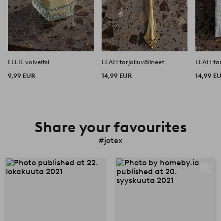
ELLIE voiveitsi
LEAH tarjoiluvälineet
LEAH tar
9,99 EUR
14,99 EUR
14,99 E
Share your favourites
#jotex