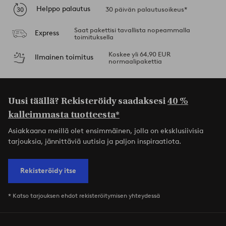
Helppo palautus
30 päivän palautusoikeus*
Saat pakettisi tavallista nopeammalla
Express
toimituksella
Koskee yli 64,90 EUR
Ilmainen toimitus
normaalipakettia
Uusi täällä? Rekisteröidy saadaksesi
40 %
kalleimmasta tuotteesta*
Asiakkaana meillä olet ensimmäinen, jolla on eksklusiivisia
tarjouksia, jännittäviä uutisia ja paljon inspiraatiota.
Rekisteröidy itse
* Katso tarjouksen ehdot rekisteröitymisen yhteydessä