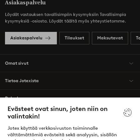
Asiakaspalvelu
Löydät vastauksen tavallisimpiin kysymyksiin Tavallisimpia
kysymyksiä -osiosta. Löydät täältä myös yhteystietomme.
Asiakaspalvelu
Tilaukset
Maksutavat
T
Omat sivut
Tietoa Jotexista
Palvelumme
Evästeet ovat sinun, joten niin on
valintakin!
Ehdot
Jotex käyttää verkkosivuston toiminnalle
Ystävät
välttämättömiä evästeitä sekä analyysin, sisällön