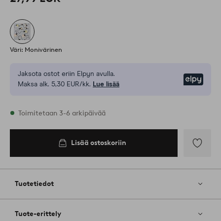
Väri: Monivärinen
Jaksota ostot eriin Elpyn avulla.
Elpy
Maksa alk. 5,30 EUR/kk.
Lue lisää
Varastossa
Toimitetaan 3-6 arkipäivää
Lisää ostoskoriin
Lisää
ostoskoriin
Lisää
suosikkeih
Tuotetiedot
Tuote-erittely