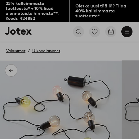
25% kalleimmasta
Oletko uusi täällä? Tilaa
tuotteesta* + 10% lisää
40% kalleimmasta
alennetuista hinnoista**.
tuotteesta*
Koodi: 424882
Jotex-
Siirry
Siirry
logo
merkittyihin
ostoskoriin
–
suosikkituotteisiin
siirry
Valaisimet
Ulkovalaisimet
aloitussivulle
Takaisin