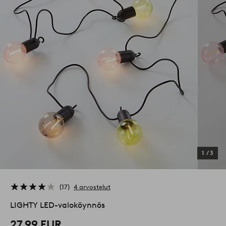
1
/
3
17
4 arvostelut
LIGHTY LED-valoköynnös
27,99 EUR