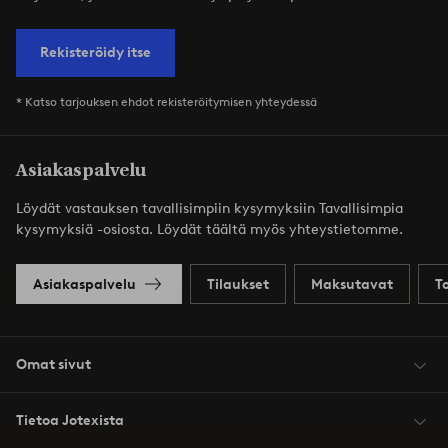
Rekisteröidy itse
* Katso tarjouksen ehdot rekisteröitymisen yhteydessä
Asiakaspalvelu
Löydät vastauksen tavallisimpiin kysymyksiin Tavallisimpia
kysymyksiä -osiosta. Löydät täältä myös yhteystietomme.
Asiakaspalvelu
Tilaukset
Maksutavat
T
Omat sivut
Tietoa Jotexista