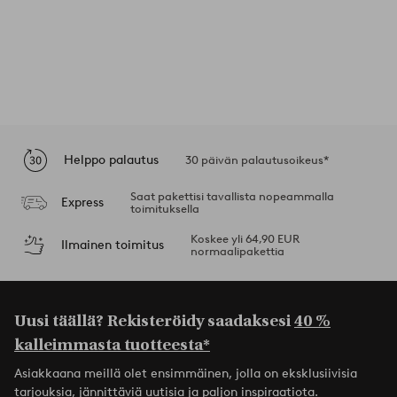
Helppo palautus
30 päivän palautusoikeus*
Saat pakettisi tavallista nopeammalla
Express
toimituksella
Koskee yli 64,90 EUR
Ilmainen toimitus
normaalipakettia
Uusi täällä? Rekisteröidy saadaksesi
40 %
kalleimmasta tuotteesta*
Asiakkaana meillä olet ensimmäinen, jolla on eksklusiivisia
tarjouksia, jännittäviä uutisia ja paljon inspiraatiota.