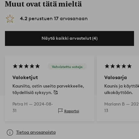
Muut ovat tätä mieltä
4.2
perustuen
17
arvosanaan
Näytä kaikki arvostelut (4)
Vahvistettu ostaja
Valoketjut
Valosarja
Kauniita, ostin useita parvekkeelle,
Kaunis ja käyttö
täydellisiä syksyyn. 🥰
ulkokäyttöön.
Petra H —
2024-08-
Mariann B —
202
31
13
Raportoi
Tietoa arvosanoista