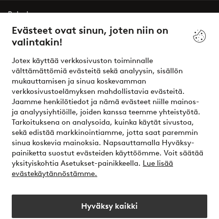
Palvelumme
Evästeet ovat sinun, joten niin on
valintakin!
Ehdot
Jotex käyttää verkkosivuston toiminnalle
Ystävät
välttämättömiä evästeitä sekä analyysin, sisällön
mukauttamisen ja sinua koskevamman
verkkosivustoelämyksen mahdollistavia evästeitä.
Jaamme henkilötiedot ja nämä evästeet niille mainos-
Turvalliset maksut – maksa nyt tai erissä
ja analyysiyhtiöille, joiden kanssa teemme yhteistyötä.
Tarkoituksena on analysoida, kuinka käytät sivustoa,
Haluatko tietää
lisää maksuvaihtoehdoistamme
?
sekä edistää markkinointiamme, jotta saat paremmin
elpy
sinua koskevia mainoksia. Napsauttamalla Hyväksy-
painiketta suostut evästeiden käyttöömme. Voit säätää
yksityiskohtia Asetukset-painikkeella.
Lue lisää
evästekäytännöstämme.
Suomi - Valitse maa
Hyväksy kaikki
Instagram
Facebook