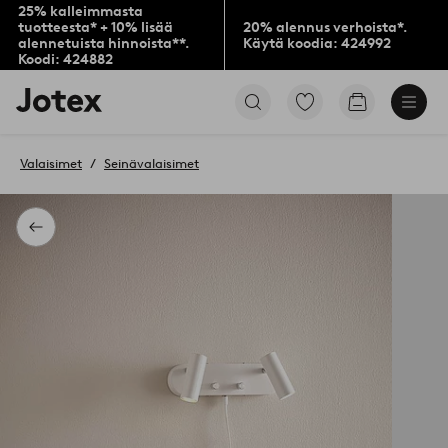
25% kalleimmasta
tuotteesta* + 10% lisää
20% alennus verhoista*.
alennetuista hinnoista**.
Käytä koodia: 424992
Koodi: 424882
Jotex-
Siirry
Siirry
logo
merkittyihin
ostoskoriin
–
suosikkituotteisiin
siirry
Valaisimet
Seinävalaisimet
aloitussivulle
Takaisin