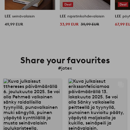
Deal
Deal
LEE
seinävalaisin
LEE
nipistinkohdevalaisin
LEE
pöyt
49,99 EUR
33,99 EUR
39,99 EUR
67,99 E
Share your favourites
#jotex