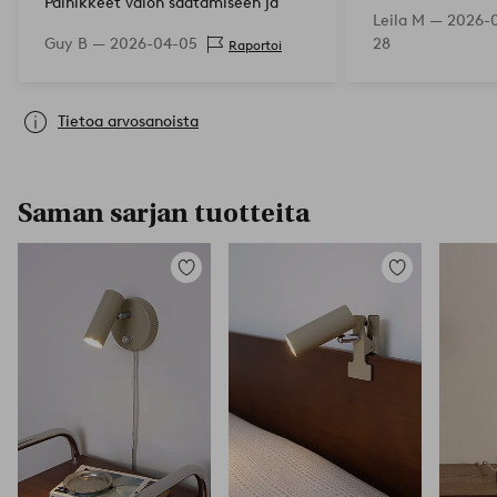
Painikkeet valon säätämiseen ja
Leila M —
2026-
lamput, jotka voidaan helposti
Guy B —
2026-04-05
28
Raportoi
kulmata. Lisäksi lampunvarjostin,
jok…
Tietoa arvosanoista
Saman sarjan tuotteita
Lisää
Lisää
suosikkeihin
suosikkeihin