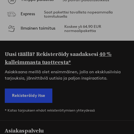
Saat pakettisi tavallista nopeammalla
Express
toimituksella
Koskee yli 64,90 EUR
Ilmainen toimitus
normaalipakettia
Uusi täällä? Rekisteröidy saadaksesi
40 %
kalleimmasta tuotteesta*
Asiakkaana meillä olet ensimmäinen, jolla on eksklusiivisia
tarjouksia, jännittäviä uutisia ja paljon inspiraatiota.
Rekisteröidy itse
* Katso tarjouksen ehdot rekisteröitymisen yhteydessä
Asiakaspalvelu