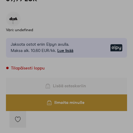
Väri: undefined
Jaksota ostot eriin Elpyn avulla.
Elpy
Maksa alk. 10,60 EUR/kk.
Lue lisää
Tilapäisesti loppu
Lisää ostoskoriin
Ilmoita minulle
Lisää