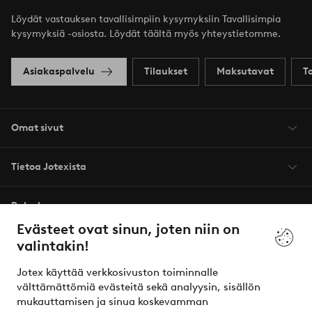
Löydät vastauksen tavallisimpiin kysymyksiin Tavallisimpia
kysymyksiä -osiosta. Löydät täältä myös yhteystietomme.
Asiakaspalvelu
Tilaukset
Maksutavat
T
Omat sivut
Tietoa Jotexista
Palvelumme
Evästeet ovat sinun, joten niin on
valintakin!
Ehdot
Jotex käyttää verkkosivuston toiminnalle
Ystävät
välttämättömiä evästeitä sekä analyysin, sisällön
mukauttamisen ja sinua koskevamman