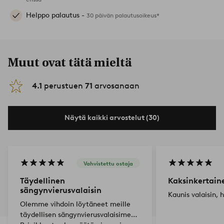
Helppo palautus -
30 päivän palautusoikeus*
Muut ovat tätä mieltä
4.1
perustuen
71
arvosanaan
Näytä kaikki arvostelut (30)
Vahvistettu ostaja
Täydellinen
Kaksinkertaine
sängynvierusvalaisin
Kaunis valaisin, 
Olemme vihdoin löytäneet meille
täydellisen sängynvierusvalaisimen.