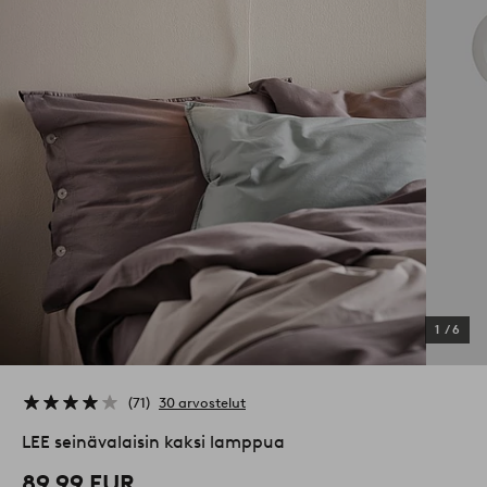
1
/
6
71
30 arvostelut
LEE seinävalaisin kaksi lamppua
89,99 EUR