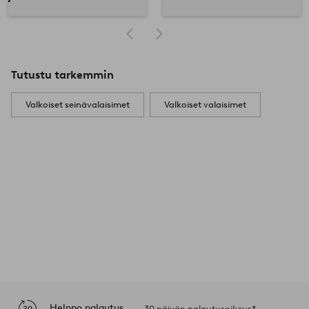
Tutustu tarkemmin
Valkoiset seinävalaisimet
Valkoiset valaisimet
Helppo palautus
30 päivän palautusoikeus*