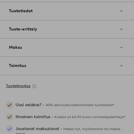
suosikkeihin
Tuotetiedot
Tuote-erittely
Maksu
Toimitus
Tuoteilmoitus
Uusi asiakas? -
40% alennusta kalleimmasta tuotteesta*
Ilmainen toimitus -
Koskee yli 64,90 euron normaalipaketteja*
Joustavat maksutavat -
Maksa nyt, myöhemmin tai maksa
erissä