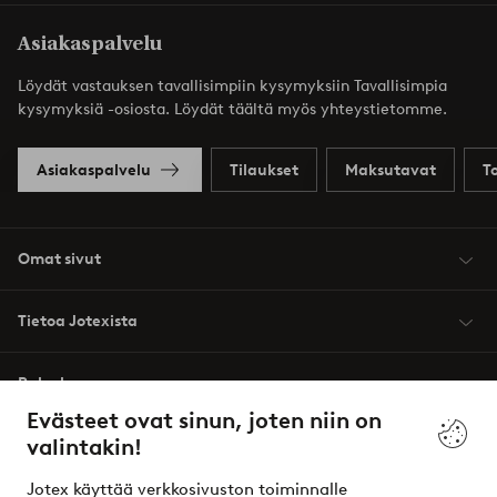
Asiakaspalvelu
Löydät vastauksen tavallisimpiin kysymyksiin Tavallisimpia
kysymyksiä -osiosta. Löydät täältä myös yhteystietomme.
Asiakaspalvelu
Tilaukset
Maksutavat
T
Omat sivut
Tietoa Jotexista
Palvelumme
Evästeet ovat sinun, joten niin on
valintakin!
Ehdot
Jotex käyttää verkkosivuston toiminnalle