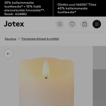
25% kalleimmasta
Oletko uusi täällä? Tilaa
tuotteesta* + 10% lisää
40% kalleimmasta
alennetuista hinnoista**.
tuotteesta*
Koodi: 424882
Jotex-
Siirry
Siirry
logo
merkittyihin
ostoskoriin
–
suosikkituotteisiin
siirry
Sisustus
Paristokäyttöiset kynttilät
aloitussivulle
Takaisin