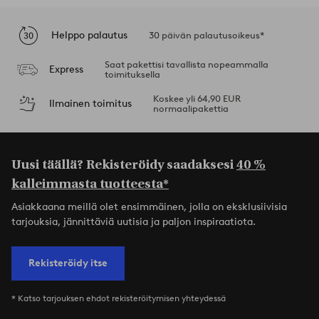
Helppo palautus
30 päivän palautusoikeus*
Saat pakettisi tavallista nopeammalla
Express
toimituksella
Koskee yli 64,90 EUR
Ilmainen toimitus
normaalipakettia
Uusi täällä? Rekisteröidy saadaksesi
40 %
kalleimmasta tuotteesta*
Asiakkaana meillä olet ensimmäinen, jolla on eksklusiivisia
tarjouksia, jännittäviä uutisia ja paljon inspiraatiota.
Rekisteröidy itse
* Katso tarjouksen ehdot rekisteröitymisen yhteydessä