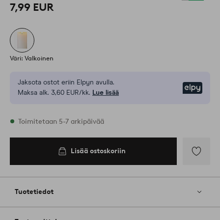
7,99 EUR
Väri: Valkoinen
Jaksota ostot eriin Elpyn avulla.
Elpy
Maksa alk. 3,60 EUR/kk.
Lue lisää
Varastossa
Toimitetaan 5-7 arkipäivää
Lisää ostoskoriin
Lisää
ostoskoriin
Lisää
suosikkeih
Tuotetiedot