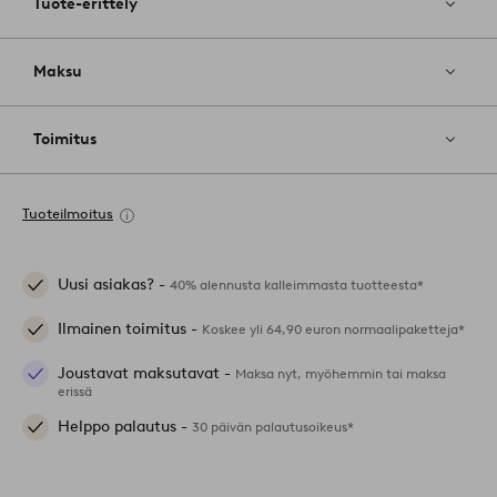
Tuote-erittely
Maksu
Toimitus
Tuoteilmoitus
Uusi asiakas? -
40% alennusta kalleimmasta tuotteesta*
Ilmainen toimitus -
Koskee yli 64,90 euron normaalipaketteja*
Joustavat maksutavat -
Maksa nyt, myöhemmin tai maksa
erissä
Helppo palautus -
30 päivän palautusoikeus*