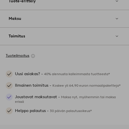
Tuote-erittely
Maksu
Toimitus
Tuoteilmoitus
Uusi asiakas? -
40% alennusta kalleimmasta tuotteesta*
Ilmainen toimitus -
Koskee yli 64,90 euron normaalipaketteja*
Joustavat maksutavat -
Maksa nyt, myöhemmin tai maksa
erissä
Helppo palautus -
30 päivän palautusoikeus*