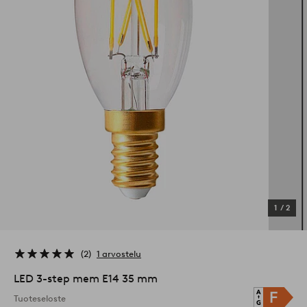
1
/
2
2
1 arvostelu
LED 3-step mem E14 35 mm
Tuoteseloste