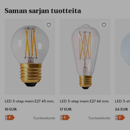
Saman sarjan tuotteita
Lisää
Lisää
suosikkeihin
suosikkeihin
LED 3-step mem E27 45 mm
LED 3-step mem E27 64 mm
LED 3-s
10 EUR
17 EUR
26 EUR
Tuoteseloste
Tuoteseloste