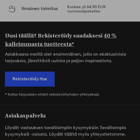
Koskee yli 64,90 EUR
Ilmainen toimitus
normaalipakettia
Uusi täällä? Rekisteröidy saadaksesi
40 %
kalleimmasta tuotteesta*
Asiakkaana meillä olet ensimmäinen, jolla on eksklusiivisia
tarjouksia, jännittäviä uutisia ja paljon inspiraatiota.
Rekisteröidy itse
* Katso tarjouksen ehdot rekisteröitymisen yhteydessä
Asiakaspalvelu
Löydät vastauksen tavallisimpiin kysymyksiin Tavallisimpia
kysymyksiä -osiosta. Löydät täältä myös yhteystietomme.