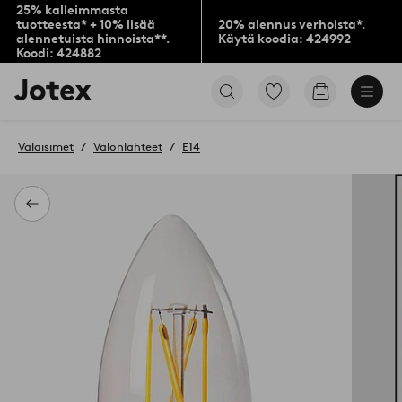
25% kalleimmasta
tuotteesta* + 10% lisää
20% alennus verhoista*.
alennetuista hinnoista**.
Käytä koodia: 424992
Koodi: 424882
Jotex-
Siirry
Siirry
logo
merkittyihin
ostoskoriin
–
suosikkituotteisiin
siirry
Valaisimet
Valonlähteet
E14
aloitussivulle
Takaisin