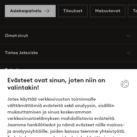
Asiakaspalvelu
Tilaukset
Maksutavat
T
Omat sivut
Tietoa Jotexista
Palvelumme
Evästeet ovat sinun, joten niin on
valintakin!
Ehdot
Jotex käyttää verkkosivuston toiminnalle
Ystävät
välttämättömiä evästeitä sekä analyysin, sisällön
mukauttamisen ja sinua koskevamman
verkkosivustoelämyksen mahdollistavia evästeitä.
Jaamme henkilötiedot ja nämä evästeet niille mainos-
Turvalliset maksut – maksa nyt tai erissä
ja analyysiyhtiöille, joiden kanssa teemme yhteistyötä.