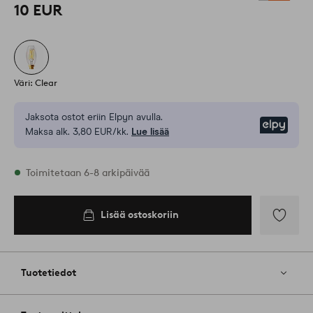
10 EUR
Väri: Clear
Jaksota ostot eriin Elpyn avulla.
Elpy
Maksa alk. 3,80 EUR/kk.
Lue lisää
Varastossa
Toimitetaan 6-8 arkipäivää
Lisää ostoskoriin
Lisää
ostoskoriin
Lisää
suosikkeih
Tuotetiedot