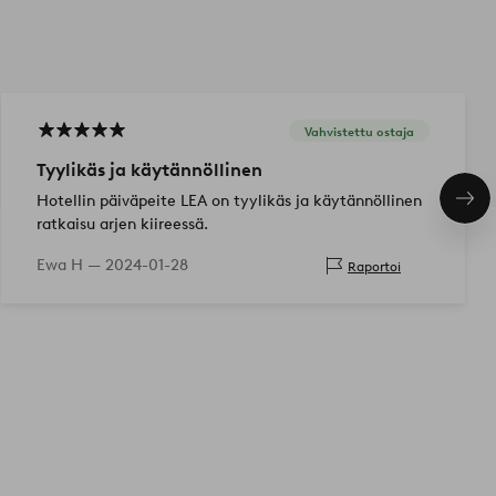
Vahvistettu ostaja
Tyylikäs ja käytännöllinen
Hotellin päiväpeite LEA on tyylikäs ja käytännöllinen
Seu
tuo
ratkaisu arjen kiireessä.
Ewa H —
2024-01-28
Raportoi