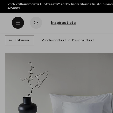
25% kalleimmasta tuotteesta* + 10% lisää alennetuista hinnoi
424882
Inspiraatiota
Takaisin
Vuodevaatteet
Päiväpeitteet