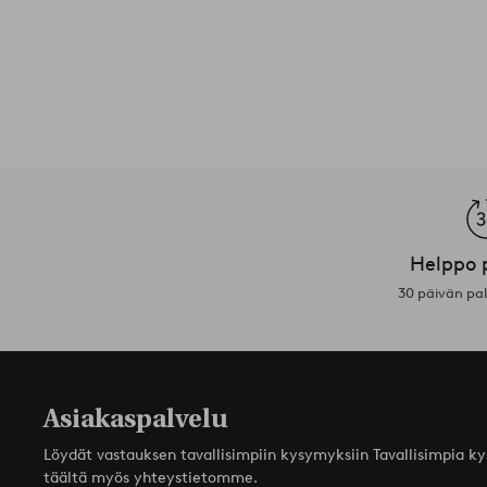
Helppo 
30 päivän pa
Asiakaspalvelu
Löydät vastauksen tavallisimpiin kysymyksiin Tavallisimpia k
täältä myös yhteystietomme.