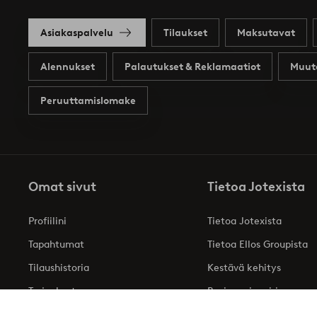
Asiakaspalvelu
Tilaukset
Maksutavat
Alennukset
Palautukset & Reklamaatiot
Muut
Peruuttamislomake
Omat sivut
Tietoa Jotexista
Profiilini
Tietoa Jotexista
Tapahtumat
Tietoa Ellos Groupista
Tilaushistoria
Kestävä kehitys
Tarjoukset
Business inquiries
Saavutettavuusseloste