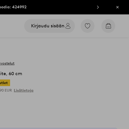
oodia: 424992
Sulje
Kirjaudu sisään
Siirry
Siirry
merkittyihin
ostoskori
suosikkituotteisiin
rvostelut
eite, 60 cm
tlet
,90 EUR
Lisätietoja