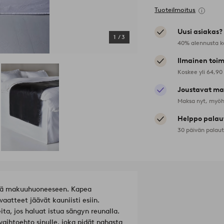
Tuoteilmoitus
Uusi asiakas?
1
/
3
40% alennusta k
Ilmainen toim
Koskee yli 64,90
Joustavat ma
Maksa nyt, myöh
Helppo palau
30 päivän palau
että makuuhuoneeseen. Kapea
aatteet jäävät kauniisti esiin.
ta, jos haluat istua sängyn reunalla.
aihtoehto sinulle, joka pidät nahasta