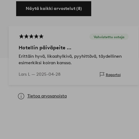
Näytä kaikki arvostelut (8)
Vahvistettu ostaja
Hotellin päiväpeite ...
Erittäin hyvä, likaahylkivä, pyyhittävä, täydellinen
esimerkiksi koiran kanssa.
Lars L —
2025-04-28
Raportoi
Tietoa arvosanoista