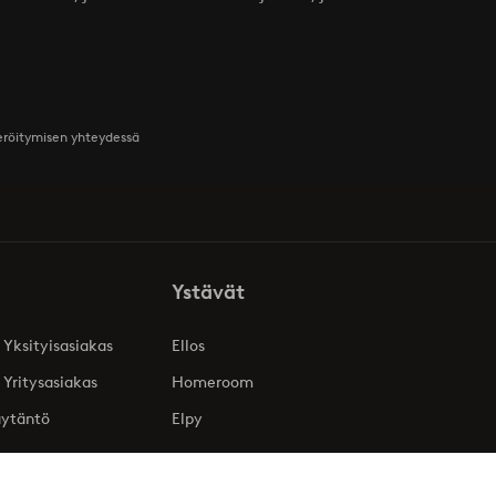
teröitymisen yhteydessä
Ystävät
 Yksityisasiakas
Ellos
 Yritysasiakas
Homeroom
äytäntö
Elpy