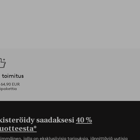
 toimitus
i 64,90 EUR
ipakettia
kisteröidy saadaksesi
40 %
uotteesta*
mmäinen, jolla on eksklusiivisia tarjouksia, jännittäviä uutisia