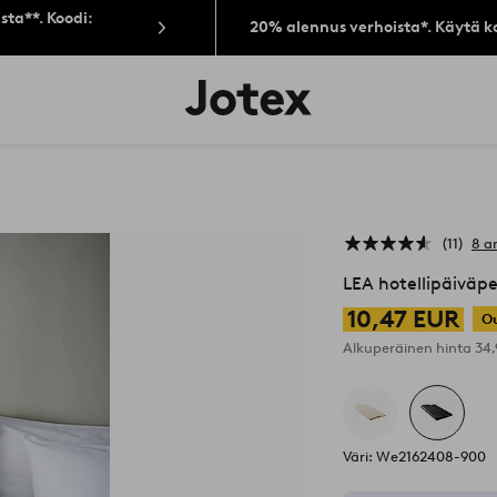
sta**. Koodi:
20% alennus verhoista*. Käytä k
Jotex-
logo
–
siirry
aloitussivulle
11
8 a
LEA hotellipäiväp
10,47 EUR
Ou
Alkuperäinen hinta
34
Väri: We2162408-900