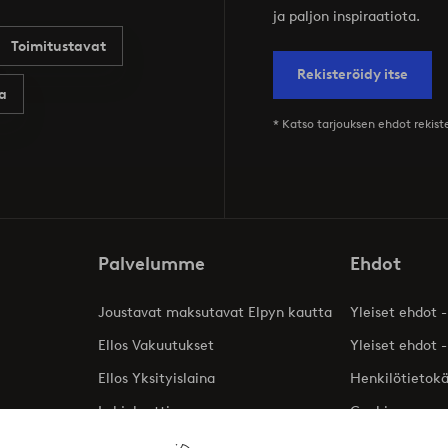
ja paljon inspiraatiota.
Toimitustavat
Rekisteröidy itse
a
* Katso tarjouksen ehdot rekis
Palvelumme
Ehdot
Joustavat maksutavat Elpyn kautta
Yleiset ehdot -
Ellos Vakuutukset
Yleiset ehdot -
Ellos Yksityislaina
Henkilötietok
Lahjakortti
Cookies
Affiliates