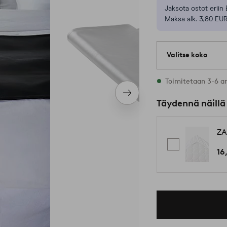
Jaksota ostot eriin 
Maksa alk. 3,80 EUR
Valitse koko
1 varastossa oleva
Toimitetaan 3-6 a
Seuraava
Täydennä näillä
tuote
ZA
16