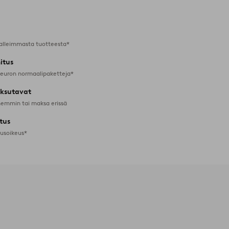
suosikkeihin
alleimmasta tuotteesta*
itus
 euron normaalipaketteja*
ksutavat
emmin tai maksa erissä
tus
tusoikeus*