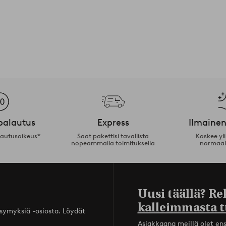
palautus
Express
Ilmainen
lautusoikeus*
Saat pakettisi tavallista
Koskee yl
nopeammalla toimituksella
normaal
Uusi täällä? Re
kalleimmasta t
ysymyksiä -osiosta. Löydät
Asiakkaana meillä olet ensi