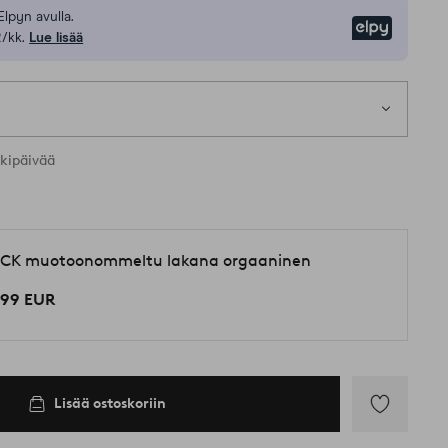
Elpyn avulla.
Elpy
/kk.
Lue lisää
1 k
t koot
rkipäivää
CK muotoonommeltu lakana orgaaninen
,99 EUR
Lisää ostoskoriin
Lisää