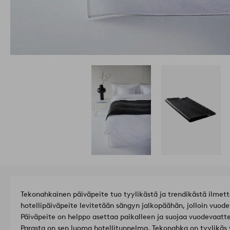
Tekonahkainen päiväpeite tuo tyylikästä ja trendikästä ilm
hotellipäiväpeite levitetään sängyn jalkopäähän, jolloin vuodev
Päiväpeite on helppo asettaa paikalleen ja suojaa vuodevaattei
Parasta on sen luoma hotellitunnelma. Tekonahka on tyylikäs v