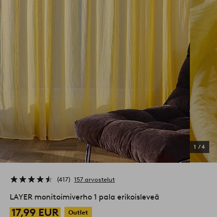
1
/
4
417
157 arvostelut
LAYER monitoimiverho 1 pala erikoisleveä
17,99 EUR
Outlet