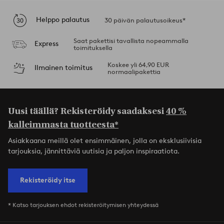
Helppo palautus
30 päivän palautusoikeus*
Saat pakettisi tavallista nopeammalla
Express
toimituksella
Koskee yli 64,90 EUR
Ilmainen toimitus
normaalipakettia
Uusi täällä? Rekisteröidy saadaksesi
40 %
kalleimmasta tuotteesta*
Asiakkaana meillä olet ensimmäinen, jolla on eksklusiivisia
tarjouksia, jännittäviä uutisia ja paljon inspiraatiota.
Rekisteröidy itse
* Katso tarjouksen ehdot rekisteröitymisen yhteydessä