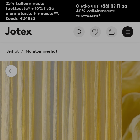
25% kalleimmasta
Oletko uusi täällä? Tilaa
tuotteesta* + 10% lisää
40% kalleimmasta
alennetuista hinnoista**.
tuotteesta*
Koodi: 424882
Jotex-
Siirry
Siirry
logo
merkittyihin
ostoskoriin
–
suosikkituotteisiin
siirry
Verhot
Monitoimiverhot
aloitussivulle
Takaisin