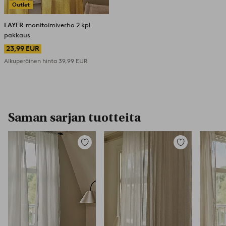
Outlet
LAYER
monitoimiverho 2 kpl
pakkaus
23,99 EUR
Alkuperäinen hinta
39,99 EUR
Saman sarjan tuotteita
Lisää
Lisää
suosikkeihin
suosikkeihin