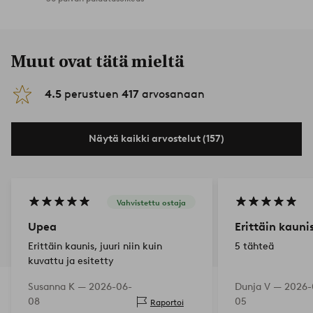
Muut ovat tätä mieltä
4.5
perustuen
417
arvosanaan
Näytä kaikki arvostelut (157)
Vahvistettu ostaja
Upea
Erittäin kauni
Erittäin kaunis, juuri niin kuin
5 tähteä
kuvattu ja esitetty
Susanna K —
2026-06-
Dunja V —
2026-
08
05
Raportoi