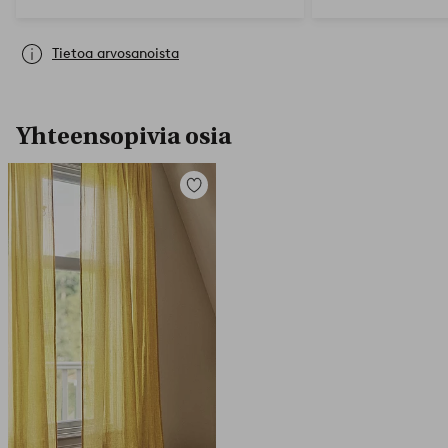
Tietoa arvosanoista
Yhteensopivia osia
Lisää
suosikkeihin