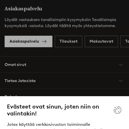
Asiakaspalvelu
Löydät vastauksen tavallisimpiin kysymyksiin Tavallisimpia
kysymyksiä -osiosta. Löydät täältä myös yhteystietomme.
Asiakaspalvelu
Tilaukset
Maksutavat
T
Omat sivut
Tietoa Jotexista
Palvelumme
Evästeet ovat sinun, joten niin on
valintakin!
Ehdot
Jotex käyttää verkkosivuston toiminnalle