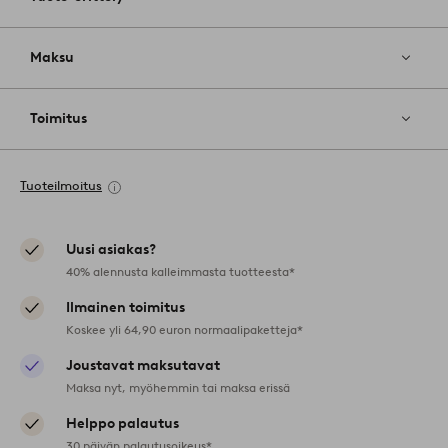
Maksu
Toimitus
Tuoteilmoitus
Uusi asiakas?
40% alennusta kalleimmasta tuotteesta*
Ilmainen toimitus
Koskee yli 64,90 euron normaalipaketteja*
Joustavat maksutavat
Maksa nyt, myöhemmin tai maksa erissä
Helppo palautus
30 päivän palautusoikeus*