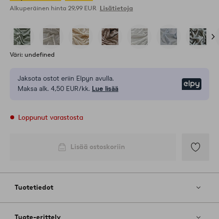
Alkuperäinen hinta
29,99 EUR
Lisätietoja
Väri: undefined
Jaksota ostot eriin Elpyn avulla.
Elpy
Maksa alk. 4,50 EUR/kk.
Lue lisää
Loppunut varastosta
Lisää ostoskoriin
Lisää
suosikkeih
Tuotetiedot
Tuote-erittely