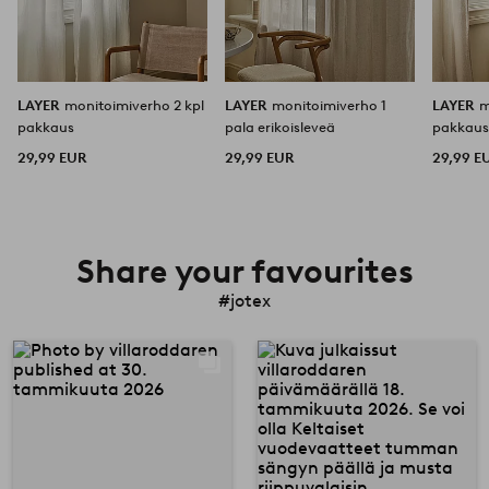
LAYER
monitoimiverho 2 kpl
LAYER
monitoimiverho 1
LAYER
m
pakkaus
pala erikoisleveä
pakkau
29,99 EUR
29,99 EUR
29,99 E
Share your favourites
#jotex