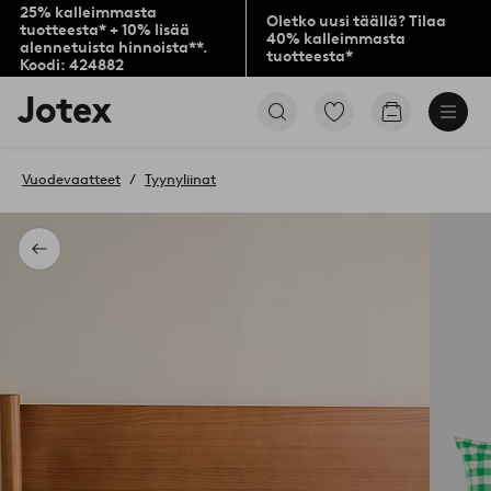
25% kalleimmasta
Oletko uusi täällä? Tilaa
tuotteesta* + 10% lisää
40% kalleimmasta
alennetuista hinnoista**.
tuotteesta*
Koodi: 424882
Jotex-
Siirry
Siirry
logo
merkittyihin
ostoskoriin
–
suosikkituotteisiin
siirry
Vuodevaatteet
Tyynyliinat
aloitussivulle
Takaisin