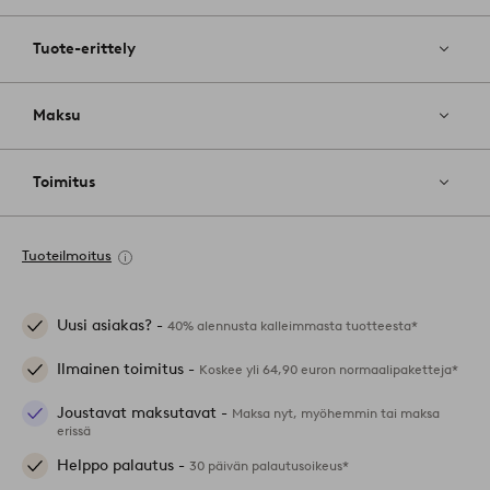
Tuote-erittely
Maksu
Toimitus
Tuoteilmoitus
Uusi asiakas? -
40% alennusta kalleimmasta tuotteesta*
Ilmainen toimitus -
Koskee yli 64,90 euron normaalipaketteja*
Joustavat maksutavat -
Maksa nyt, myöhemmin tai maksa
erissä
Helppo palautus -
30 päivän palautusoikeus*