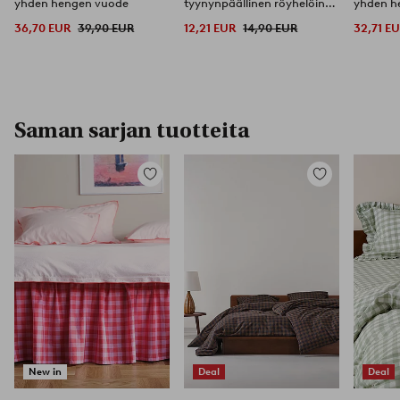
yhden hengen vuode
tyynynpäällinen röyhelöinen
yhden h
orgaaninen 50x90 cm
36,70 EUR
39,90 EUR
12,21 EUR
14,90 EUR
32,71 E
Saman sarjan tuotteita
Lisää
Lisää
suosikkeihin
suosikkeihin
New in
Deal
Deal