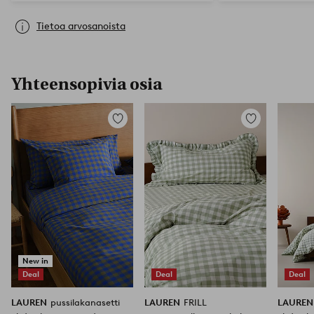
Tietoa arvosanoista
Yhteensopivia osia
Lisää
Lisää
suosikkeihin
suosikkeihin
New in
Deal
Deal
Deal
LAUREN
pussilakanasetti
LAUREN
FRILL
LAURE