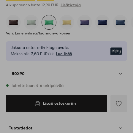
Alkuperäinen hinta
12,90 EUR
Lisätietoja
Väri: Limenvihreä/luonnonvalkoinen
Jaksota ostot eriin Elpyn avulla.
Elpy
Maksa alk. 3,60 EUR/kk.
Lue lisää
50X90
Varastossa
Toimitetaan 3-6 arkipäivää
Lisää ostoskoriin
Lisää
ostoskoriin
Lisää
suosikkeih
Tuotetiedot