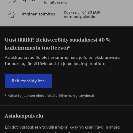
toimituksella
Koskee yli 64,90 EUR
Ilmainen toimitus
normaalipakettia
Uusi täällä? Rekisteröidy saadaksesi
40 %
kalleimmasta tuotteesta*
Asiakkaana meillä olet ensimmäinen, jolla on eksklusiivisia
tarjouksia, jännittäviä uutisia ja paljon inspiraatiota.
Rekisteröidy itse
* Katso tarjouksen ehdot rekisteröitymisen yhteydessä
Asiakaspalvelu
Löydät vastauksen tavallisimpiin kysymyksiin Tavallisimpia