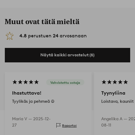
Muut ovat tätä mieltä
4.8
perustuen
24
arvosanaan
Näytä kaikki arvostelut (6)
Vahvistettu ostaja
Ihastuttava!
Tyynyliina
Tyylikäs ja pehmeä ☺️
Loistava, kauniit 
Maria V —
2025-12-
Angelika A —
20
27
08-11
Raportoi