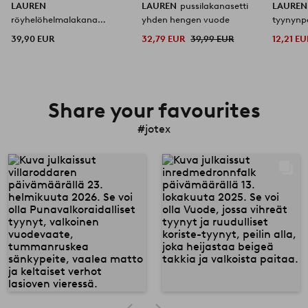
LAUREN
LAUREN
pussilakanasetti
LAURE
röyhelöhelmalakana
yhden hengen vuode
tyynynpä
orgaaninen korkeus 45 cm
orgaani
39,90 EUR
32,79 EUR
39,99 EUR
12,21 EU
Share your favourites
#jotex