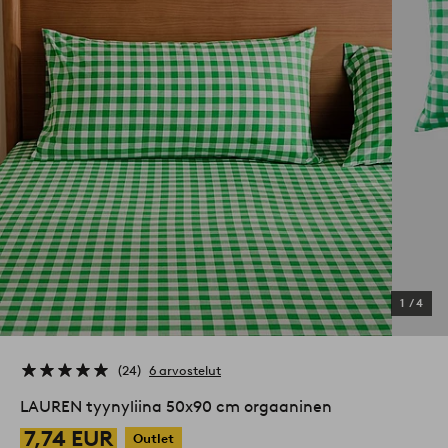
1
/
4
24
6 arvostelut
LAUREN tyynyliina 50x90 cm orgaaninen
7,74 EUR
Outlet