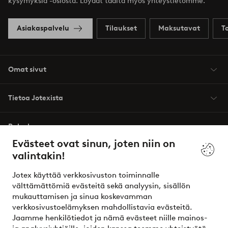
kysymyksiä -osiosta. Löydät täältä myös yhteystietomme.
Asiakaspalvelu
Tilaukset
Maksutavat
T
Omat sivut
Tietoa Jotexista
Palvelumme
Evästeet ovat sinun, joten niin on
valintakin!
Ehdot
Jotex käyttää verkkosivuston toiminnalle
Ystävät
välttämättömiä evästeitä sekä analyysin, sisällön
mukauttamisen ja sinua koskevamman
verkkosivustoelämyksen mahdollistavia evästeitä.
Jaamme henkilötiedot ja nämä evästeet niille mainos-
Turvalliset maksut – maksa nyt tai erissä