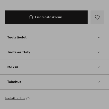
Lisää ostoskoriin
Lisää
suosikkeih
Tuotetiedot
Tuote-erittely
Maksu
Toimitus
Tuoteilmoitus