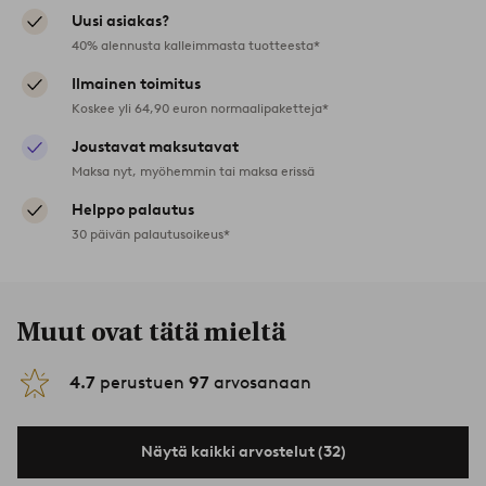
Uusi asiakas?
40% alennusta kalleimmasta tuotteesta*
Ilmainen toimitus
Koskee yli 64,90 euron normaalipaketteja*
Joustavat maksutavat
Maksa nyt, myöhemmin tai maksa erissä
Helppo palautus
30 päivän palautusoikeus*
Muut ovat tätä mieltä
4.7
perustuen
97
arvosanaan
Näytä kaikki arvostelut (32)