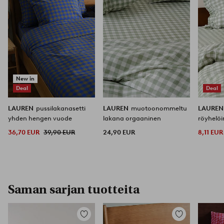
New in
Deal
Deal
LAUREN
pussilakanasetti
LAUREN
muotoonommeltu
LAURE
yhden hengen vuode
lakana orgaaninen
röyhelö
50x60 
36,70 EUR
39,90 EUR
24,90 EUR
8,11 EUR
Saman sarjan tuotteita
Lisää
Lisää