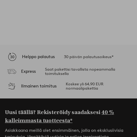
Helppo palautus
30 päivän palautusoikeus*
Saat pakettisi tavallista nopeammalla
Express
toimituksella
Koskee yli 64,90 EUR
Ilmainen toimitus
normaalipakettia
Uusi täällä? Rekisteröidy saadaksesi
40 %
kalleimmasta tuotteesta*
Asiakkaana meillä olet ensimmäinen, jolla on eksklusiivisia
tarjouksia, jännittäviä uutisia ja paljon inspiraatiota.