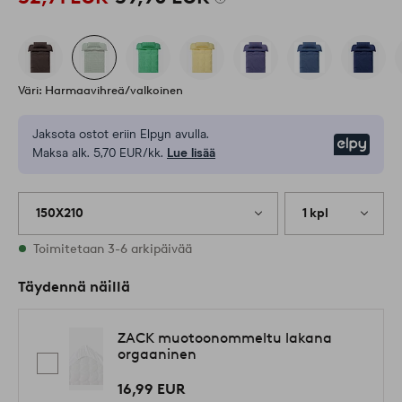
Väri: Harmaavihreä/valkoinen
Jaksota ostot eriin Elpyn avulla.
Elpy
Maksa alk. 5,70 EUR/kk.
Lue lisää
150X210
1 kpl
Varastossa
Toimitetaan 3-6 arkipäivää
Täydennä näillä
ZACK muotoonommeltu lakana
orgaaninen
16,99 EUR