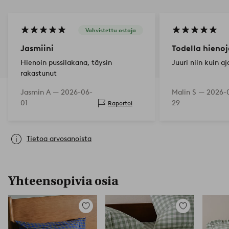
Vahvistettu ostaja
Jasmiini
Todella hienoj
Hienoin pussilakana, täysin
Juuri niin kuin aj
rakastunut
Jasmin A —
2026-06-
Malin S —
2026-
01
29
Raportoi
Tietoa arvosanoista
Yhteensopivia osia
Lisää
Lisää
suosikkeihin
suosikkeihin