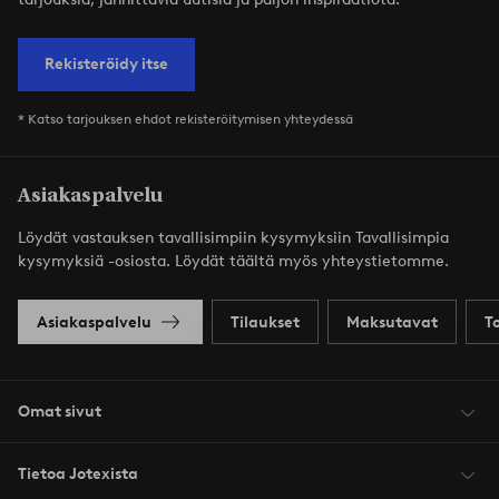
Rekisteröidy itse
* Katso tarjouksen ehdot rekisteröitymisen yhteydessä
Asiakaspalvelu
Löydät vastauksen tavallisimpiin kysymyksiin Tavallisimpia
kysymyksiä -osiosta. Löydät täältä myös yhteystietomme.
Asiakaspalvelu
Tilaukset
Maksutavat
T
Omat sivut
Tietoa Jotexista