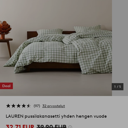
Deal
1
/
5
97
32 arvostelut
LAUREN pussilakanasetti yhden hengen vuode
32,71 EUR
39,90 EUR