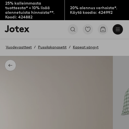
25% kalleimmasta
tuotteesta* + 10% lisää
20% alennus verhoista*.
alennetuista hinnoista**.
Käytä koodia: 424992
Koodi: 424882
Jotex-
Siirry
Siirry
logo
merkittyihin
ostoskoriin
–
suosikkituotteisiin
siirry
Vuodevaatteet
Pussilakanasetit
Kapeat sängyt
aloitussivulle
Takaisin