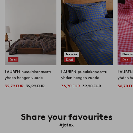
suosikkeihin
suosikkeihin
New in
New i
Deal
Deal
Deal
LAUREN
pussilakanasetti
LAUREN
pussilakanasetti
LAURE
yhden hengen vuode
yhden hengen vuode
yhden h
32,79 EUR
39,99 EUR
36,70 EUR
39,90 EUR
36,70 E
Share your favourites
#jotex