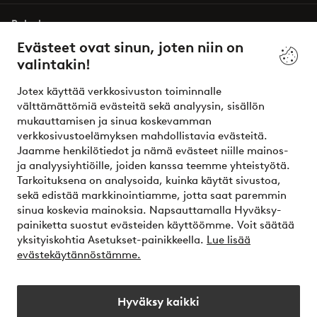
Palvelumme
Evästeet ovat sinun, joten niin on
valintakin!
Ehdot
Jotex käyttää verkkosivuston toiminnalle
Ystävät
välttämättömiä evästeitä sekä analyysin, sisällön
mukauttamisen ja sinua koskevamman
verkkosivustoelämyksen mahdollistavia evästeitä.
Jaamme henkilötiedot ja nämä evästeet niille mainos-
Turvalliset maksut – maksa nyt tai erissä
ja analyysiyhtiöille, joiden kanssa teemme yhteistyötä.
Tarkoituksena on analysoida, kuinka käytät sivustoa,
Haluatko tietää
lisää maksuvaihtoehdoistamme
?
sekä edistää markkinointiamme, jotta saat paremmin
elpy
sinua koskevia mainoksia. Napsauttamalla Hyväksy-
painiketta suostut evästeiden käyttöömme. Voit säätää
yksityiskohtia Asetukset-painikkeella.
Lue lisää
evästekäytännöstämme.
Suomi - Valitse maa
Hyväksy kaikki
Instagram
Facebook