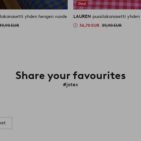
Deal
ilakanasetti yhden hengen vuode
LAUREN
pussilakanasetti yhde
39,90 EUR
36,70 EUR
39,90 EUR
Share your favourites
#jotex
eet