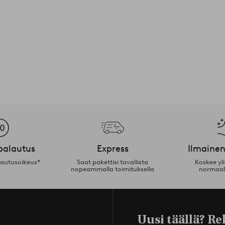
palautus
Express
Ilmainen
lautusoikeus*
Saat pakettisi tavallista
Koskee yl
nopeammalla toimituksella
normaal
Uusi täällä? Re