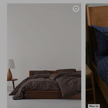
Lisää
suosikkeihin
New in