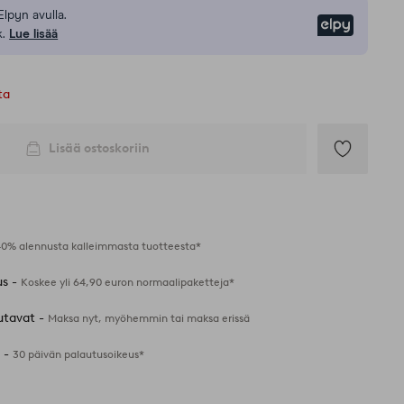
Elpyn avulla.
Elpy
.
Lue lisää
ta
Lisää ostoskoriin
Lisää
suosikkeihin
40% alennusta kalleimmasta tuotteesta*
us -
Koskee yli 64,90 euron normaalipaketteja*
utavat -
Maksa nyt, myöhemmin tai maksa erissä
 -
30 päivän palautusoikeus*