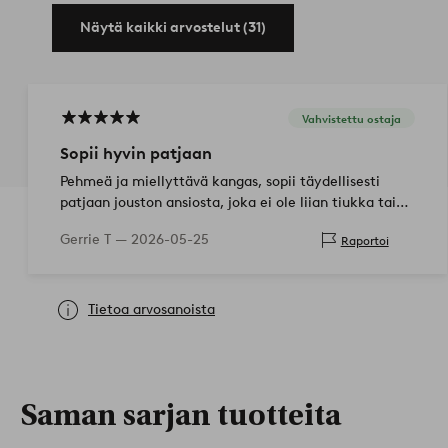
Näytä kaikki arvostelut (31)
Vahvistettu ostaja
Sopii hyvin patjaan
Pehmeä ja miellyttävä kangas, sopii täydellisesti
patjaan jouston ansiosta, joka ei ole liian tiukka tai
löysä.
Gerrie T —
2026-05-25
Raportoi
Tietoa arvosanoista
Saman sarjan tuotteita