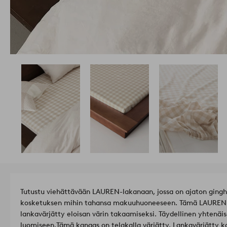
Tutustu viehättävään LAUREN-lakanaan, jossa on ajaton gingh
kosketuksen mihin tahansa makuuhuoneeseen. Tämä LAUREN-
lankavärjätty eloisan värin takaamiseksi. Täydellinen yhtenäis
luomiseen.
Tämä kangas on telakalla värjätty. Lankavärjätty k