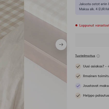
Jaksota ostot eriin 
Maksa alk. 4 EUR/kk
Loppunut varastos
Seuraava
tuote
Tuoteilmoitus
Uusi asiakas? -
Ilmainen toimit
Joustavat maks
Helppo palautus