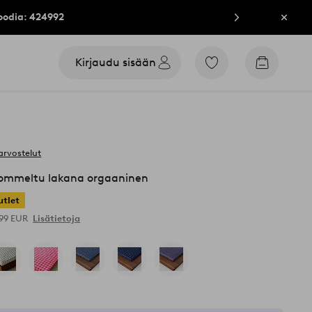
oodia: 424992
Sulje
Kirjaudu sisään
Siirry
Siirry
merkittyihin
ostoskori
suosikkituotteisiin
arvostelut
mmeltu lakana orgaaninen
utlet
,99 EUR
Lisätietoja