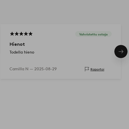
Vahvistettu ostaja
Hienot
Todella hieno
Seu
tuo
Camilla N —
2025-08-29
Raportoi