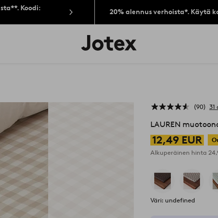
sta**. Koodi:
20% alennus verhoista*. Käytä k
Jotex-
logo
–
siirry
aloitussivulle
90
31 
LAUREN muotoono
12,49 EUR
O
Alkuperäinen hinta
24
Väri: undefined