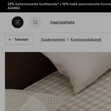
25% kalleimmasta tuotteesta* + 10% lisää alennetuista hinnoi
424882
Inspiraatiota
Takaisin
Vuodevaatteet
Kuminauhalakanat