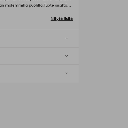
an molemmilla puolilla.
Tuote sisältää
ineita, lannoitteita ja muuntogeenisiä
 maanviljelijöille sekä parempaa
Näytä lisää
).
Helläpesu 60 asteessa. Älä käytä
 lämpötilalla (max 200ºC). Ei
enumero: 1930889-03