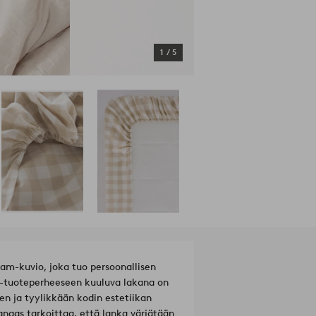
1
/
5
am-kuvio, joka tuo persoonallisen
tuoteperheeseen kuuluva lakana on
en ja tyylikkään kodin estetiikan
angas tarkoittaa, että lanka värjätään