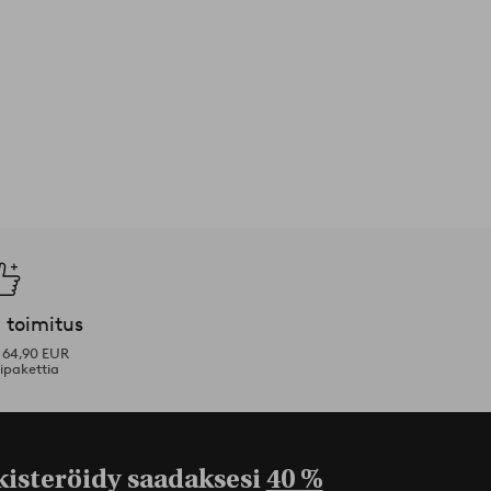
 toimitus
i 64,90 EUR
ipakettia
kisteröidy saadaksesi
40 %