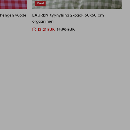
Deal
n hengen vuode
LAUREN
tyynyliina 2-pack 50x60 cm
L
orgaaninen
o
12,21 EUR
14,90 EUR