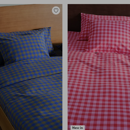
Lisää
suosikkeihin
New in