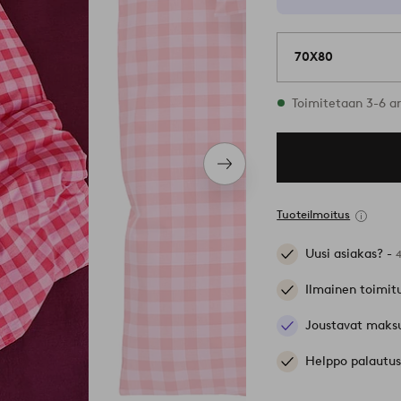
70X80
Varastossa
Toimitetaan 3-6 a
Seuraava
tuote
Tuoteilmoitus
Uusi asiakas? -
Ilmainen toimit
Joustavat maks
Helppo palautus