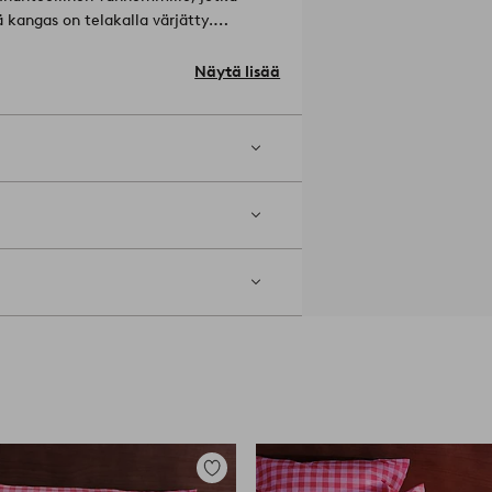
 kangas on telakalla värjätty.
kudontaa, jolloin kudottu kuvio näyttää
lla.
Näytä lisää
).
 Silitä keskilämpötilalla. Konepesu
nurin käännettynä. Ei kuivapesua.
Lisää