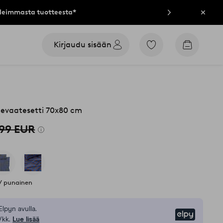
lleimmasta tuotteesta*
Sulje
Kirjaudu sisään
Siirry
Siirry
merkittyihin
ostoskori
suosikkituotteisiin
evaatesetti 70x80 cm
,99 EUR
/ punainen
Elpyn avulla.
Elpy
/kk.
Lue lisää