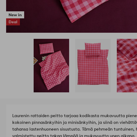
New in
Deal
Laurenin rattaiden peitto tarjoaa kodikasta mukavuutta pienell
kokoinen pinnasänkyihin ja minisänkyihin, ja siinä on viehätt
tahansa lastenhuoneen sisustusta. Tämä pehmeän tuntuinen, he
valmistettu peitto takaa lämpöä ja mukavuutta unen aikana. 