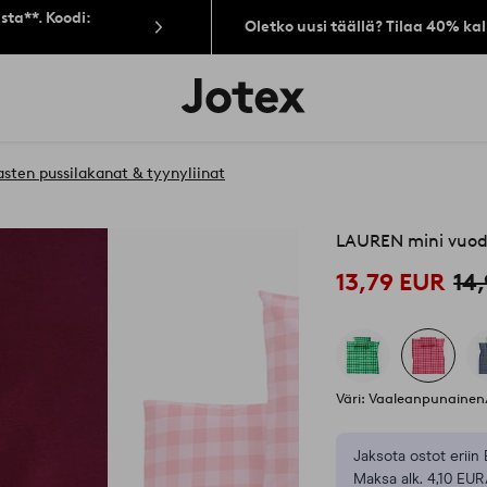
sta**. Koodi:
Oletko uusi täällä? Tilaa 40% ka
Jotex-
logo
–
siirry
aloitussivulle
asten pussilakanat & tyynyliinat
LAUREN mini vuod
13,79 EUR
14
Väri: Vaaleanpunainen
Jaksota ostot eriin 
Maksa alk. 4,10 EUR