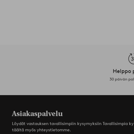
Helppo 
30 päivän pa
Asiakaspalvelu
Löydät vastauksen tavallisimpiin kysymyksiin Tavallisimpia k
täältä myös yhteystietomme.