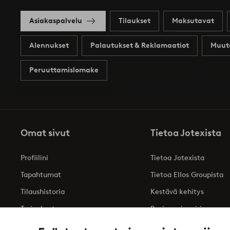
Asiakaspalvelu
Tilaukset
Maksutavat
Alennukset
Palautukset & Reklamaatiot
Muut
Peruuttamislomake
Omat sivut
Tietoa Jotexista
Profiilini
Tietoa Jotexista
Tapahtumat
Tietoa Ellos Groupista
Tilaushistoria
Kestävä kehitys
Tarjoukset
Business inquiries
Saavutettavuusseloste