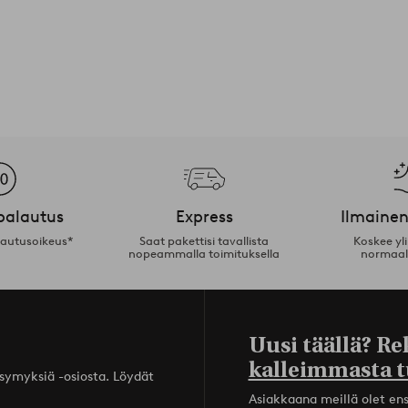
palautus
Express
Ilmainen
lautusoikeus*
Saat pakettisi tavallista
Koskee yl
nopeammalla toimituksella
normaal
Uusi täällä? Re
kalleimmasta t
ysymyksiä -osiosta. Löydät
Asiakkaana meillä olet ensi