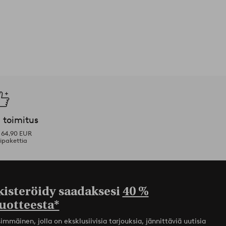
 toimitus
i 64,90 EUR
ipakettia
kisteröidy saadaksesi
40 %
uotteesta*
mmäinen, jolla on eksklusiivisia tarjouksia, jännittäviä uutisia