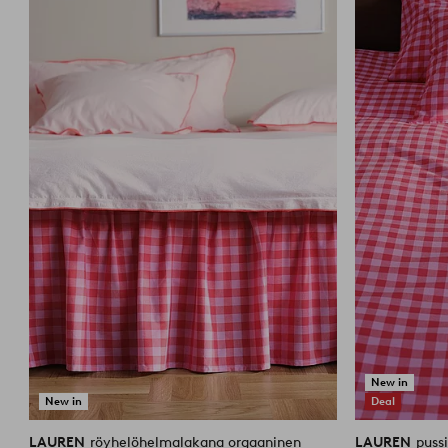
suosikkeihin
New in
New in
Deal
LAUREN
röyhelöhelmalakana orgaaninen
LAUREN
puss