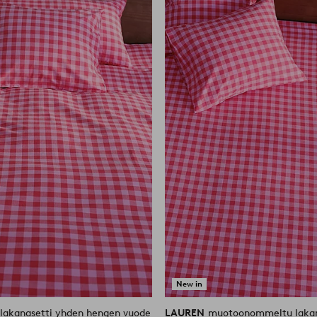
suosikkeihin
New in
ilakanasetti yhden hengen vuode
LAUREN
muotoonommeltu lakan