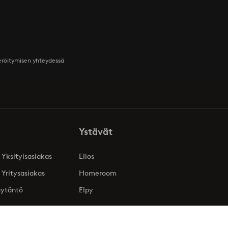
teröitymisen yhteydessä
Ystävät
 Yksityisasiakas
Ellos
 Yritysasiakas
Homeroom
äytäntö
Elpy