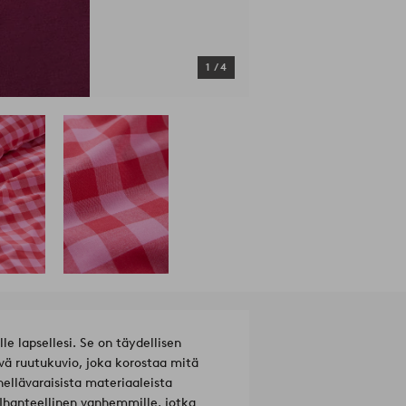
1
/
4
e lapsellesi. Se on täydellisen
ävä ruutukuvio, joka korostaa mitä
llävaraisista materiaaleista
Ihanteellinen vanhemmille, jotka