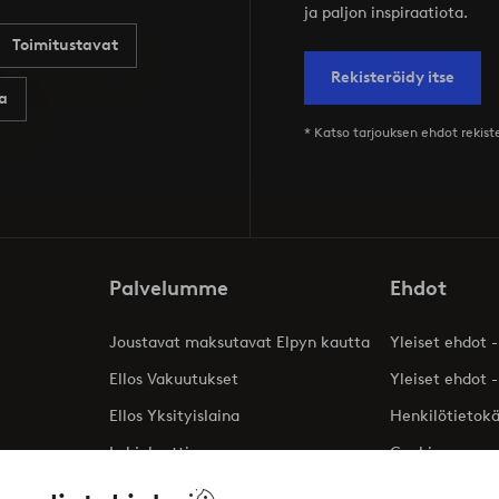
ja paljon inspiraatiota.
Toimitustavat
Rekisteröidy itse
a
* Katso tarjouksen ehdot rekis
Palvelumme
Ehdot
Joustavat maksutavat Elpyn kautta
Yleiset ehdot -
Ellos Vakuutukset
Yleiset ehdot -
Ellos Yksityislaina
Henkilötietok
Lahjakortti
Cookies
Affiliates