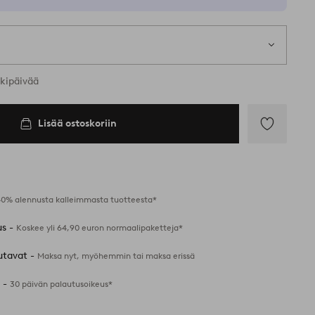
rkipäivää
Lisää ostoskoriin
Lisää
suosikkeihin
40% alennusta kalleimmasta tuotteesta*
us -
Koskee yli 64,90 euron normaalipaketteja*
utavat -
Maksa nyt, myöhemmin tai maksa erissä
 -
30 päivän palautusoikeus*