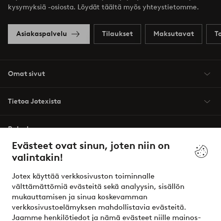
kysymyksiä -osiosta. Löydät täältä myös yhteystietomme.
Asiakaspalvelu
Tilaukset
Maksutavat
T
Omat sivut
Tietoa Jotexista
Palvelumme
Evästeet ovat sinun, joten niin on
valintakin!
Ehdot
Jotex käyttää verkkosivuston toiminnalle
Ystävät
välttämättömiä evästeitä sekä analyysin, sisällön
mukauttamisen ja sinua koskevamman
verkkosivustoelämyksen mahdollistavia evästeitä.
Jaamme henkilötiedot ja nämä evästeet niille mainos-