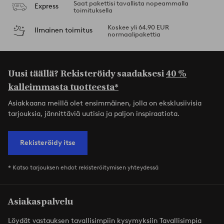
Saat pakettisi tavallista nopeammalla
Express
toimituksella
Koskee yli 64,90 EUR
Ilmainen toimitus
normaalipakettia
Uusi täällä? Rekisteröidy saadaksesi
40 %
kalleimmasta tuotteesta*
Asiakkaana meillä olet ensimmäinen, jolla on eksklusiivisia
tarjouksia, jännittäviä uutisia ja paljon inspiraatiota.
Rekisteröidy itse
* Katso tarjouksen ehdot rekisteröitymisen yhteydessä
Asiakaspalvelu
Löydät vastauksen tavallisimpiin kysymyksiin Tavallisimpia