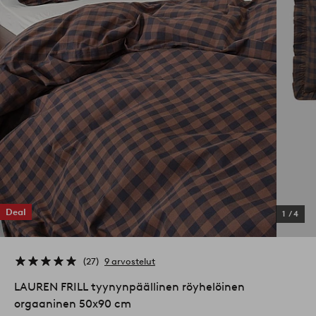
Deal
1
/
4
27
9 arvostelut
LAUREN FRILL tyynynpäällinen röyhelöinen
orgaaninen 50x90 cm