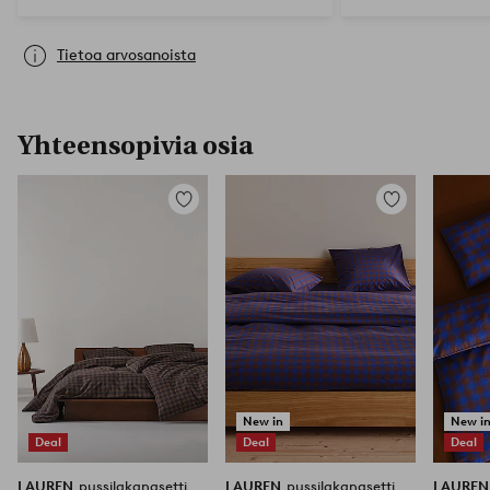
Tietoa arvosanoista
Yhteensopivia osia
Lisää
Lisää
suosikkeihin
suosikkeihin
New in
New i
Deal
Deal
Deal
LAUREN
pussilakanasetti
LAUREN
pussilakanasetti
LAURE