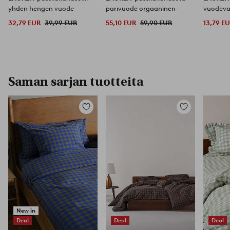
yhden hengen vuode
parivuode orgaaninen
vuodeva
32,79 EUR
39,99 EUR
55,10 EUR
59,90 EUR
13,79 E
Saman sarjan tuotteita
Lisää
Lisää
suosikkeihin
suosikkeihin
New in
Deal
Deal
Deal