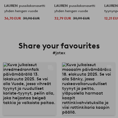
LAUREN
pussilakanasetti
LAUREN
pussilakanasetti
LAURE
yhden hengen vuode
yhden hengen vuode
tyynynpä
orgaani
36,70 EUR
39,90 EUR
32,79 EUR
39,99 EUR
12,21 EU
Share your favourites
#jotex