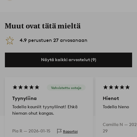
Muut ovat tätä mieltä
4.9
perustuen
27
arvosanaan
Näytä kaikki arvostelut (9)
Vahvistettu ostaja
Tyynyliina
Hienot
Todella kauniit tyynyliinat! Ehkä
Todella hieno
hieman ohut kangas.
Camilla N —
202
Pia R —
2026-01-15
29
Raportoi