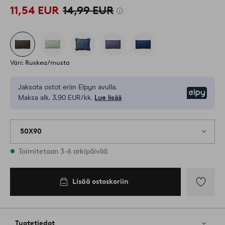
11,54 EUR
14,99 EUR
Väri: Ruskea/musta
Jaksota ostot eriin Elpyn avulla.
Elpy
Maksa alk. 3,90 EUR/kk.
Lue lisää
50X90
Varastossa
Toimitetaan 3-6 arkipäivää
Lisää ostoskoriin
Lisää
ostoskoriin
Lisää
suosikkeih
Tuotetiedot