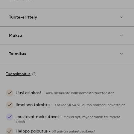
Tuote-erittely
Maksu
Toimitus
Tuoteilmoitus
Uusi asiakas? -
40% alennusta kalleimmasta tuotteesta*
Ilmainen toimitus -
Koskee yli 64,90 euron normaalipaketteja*
Joustavat maksutavat -
Maksa nyt, myöhemmin tai maksa
erissä
Helppo palautus -
30 päivän palautusoikeus*