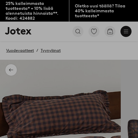
25% kalleimmasta
Oletko uusi täällä? Tilaa
tuotteesta* + 10% lisää
40% kalleimmasta
alennetuista hinnoista**.
tuotteesta*
Koodi: 424882
Jotex-
Siirry
Siirry
logo
merkittyihin
ostoskoriin
–
suosikkituotteisiin
siirry
Vuodevaatteet
Tyynyliinat
aloitussivulle
Takaisin