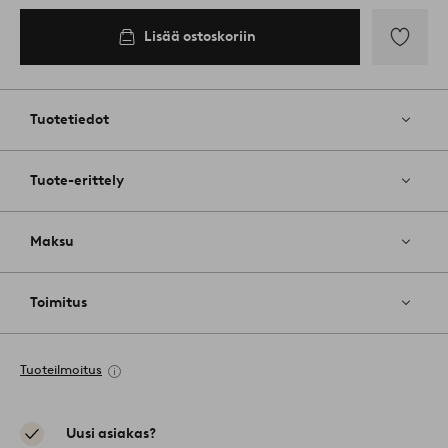
Lisää ostoskoriin
Lisää
suosikkeih
Tuotetiedot
Tuote-erittely
Maksu
Toimitus
Tuoteilmoitus
Uusi asiakas?