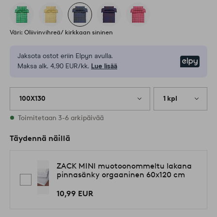
Väri: Oliivinvihreä/ kirkkaan sininen
Jaksota ostot eriin Elpyn avulla.
Elpy
Maksa alk. 4,90 EUR/kk.
Lue lisää
100X130
1 kpl
Varastossa
Toimitetaan 3-6 arkipäivää
Täydennä näillä
ZACK MINI muotoonommeltu lakana
pinnasänky orgaaninen 60x120 cm
10,99 EUR