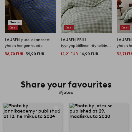
New in
Deal
Deal
Deal
LAUREN
pussilakanasetti
LAUREN
FRILL
LAURE
yhden hengen vuode
tyynynpäällinen röyhelöinen
yhden h
orgaaninen 50x90 cm
36,70 EUR
39,90 EUR
12,21 EUR
14,90 EUR
32,71 E
Share your favourites
#jotex