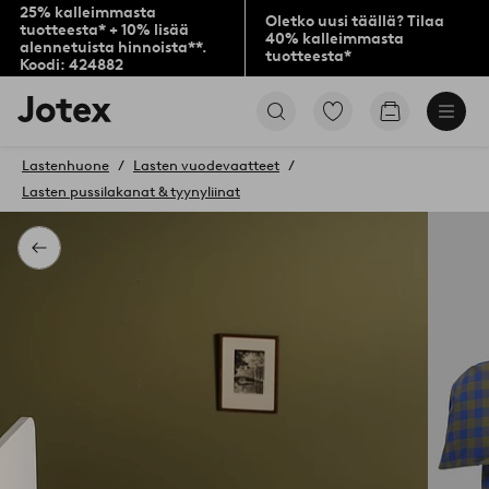
25% kalleimmasta
Oletko uusi täällä? Tilaa
tuotteesta* + 10% lisää
40% kalleimmasta
alennetuista hinnoista**.
tuotteesta*
Koodi: 424882
Jotex-
Siirry
Siirry
logo
merkittyihin
ostoskoriin
–
suosikkituotteisiin
siirry
Lastenhuone
Lasten vuodevaatteet
aloitussivulle
Lasten pussilakanat & tyynyliinat
Takaisin