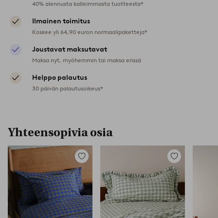
40% alennusta kalleimmasta tuotteesta*
Ilmainen toimitus
Koskee yli 64,90 euron normaalipaketteja*
Joustavat maksutavat
Maksa nyt, myöhemmin tai maksa erissä
Helppo palautus
30 päivän palautusoikeus*
Yhteensopivia osia
Lisää
Lisää
suosikkeihin
suosikkeihin