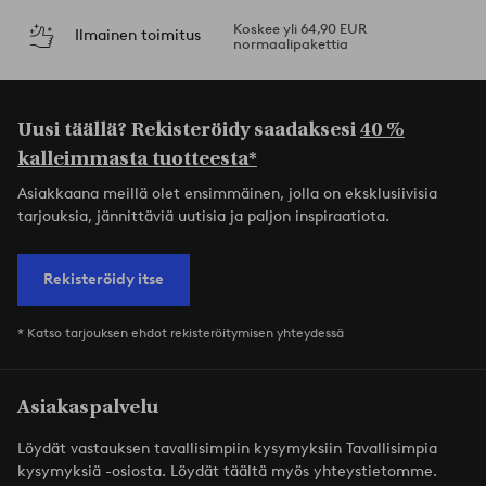
Koskee yli 64,90 EUR
Ilmainen toimitus
normaalipakettia
Uusi täällä? Rekisteröidy saadaksesi
40 %
kalleimmasta tuotteesta*
Asiakkaana meillä olet ensimmäinen, jolla on eksklusiivisia
tarjouksia, jännittäviä uutisia ja paljon inspiraatiota.
Rekisteröidy itse
* Katso tarjouksen ehdot rekisteröitymisen yhteydessä
Asiakaspalvelu
Löydät vastauksen tavallisimpiin kysymyksiin Tavallisimpia
kysymyksiä -osiosta. Löydät täältä myös yhteystietomme.