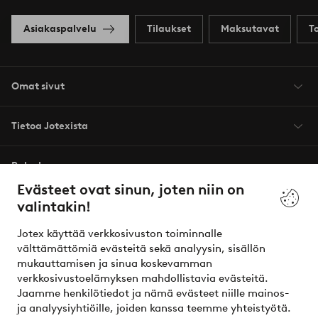
Asiakaspalvelu
Tilaukset
Maksutavat
T
Omat sivut
Tietoa Jotexista
Palvelumme
Evästeet ovat sinun, joten niin on
valintakin!
Ehdot
Jotex käyttää verkkosivuston toiminnalle
Ystävät
välttämättömiä evästeitä sekä analyysin, sisällön
mukauttamisen ja sinua koskevamman
verkkosivustoelämyksen mahdollistavia evästeitä.
Jaamme henkilötiedot ja nämä evästeet niille mainos-
Turvalliset maksut – maksa nyt tai erissä
ja analyysiyhtiöille, joiden kanssa teemme yhteistyötä.