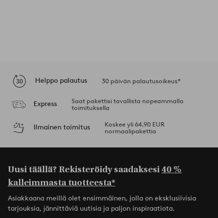
Helppo palautus
30 päivän palautusoikeus*
Saat pakettisi tavallista nopeammalla
Express
toimituksella
Koskee yli 64,90 EUR
Ilmainen toimitus
normaalipakettia
Uusi täällä? Rekisteröidy saadaksesi
40 %
kalleimmasta tuotteesta*
Asiakkaana meillä olet ensimmäinen, jolla on eksklusiivisia
tarjouksia, jännittäviä uutisia ja paljon inspiraatiota.