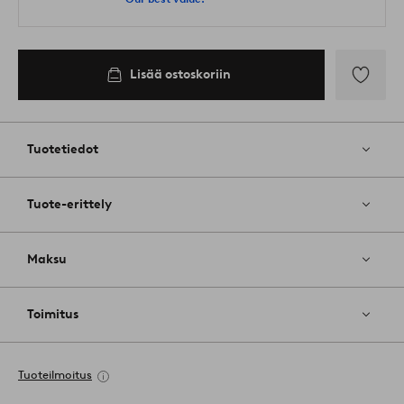
Lisää ostoskoriin
Lisää
suosikkeih
Tuotetiedot
Tuote-erittely
Maksu
Toimitus
Tuoteilmoitus