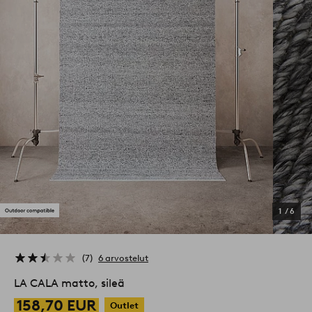
1
/
6
7
6 arvostelut
LA CALA matto, sileä
158,70 EUR
Outlet