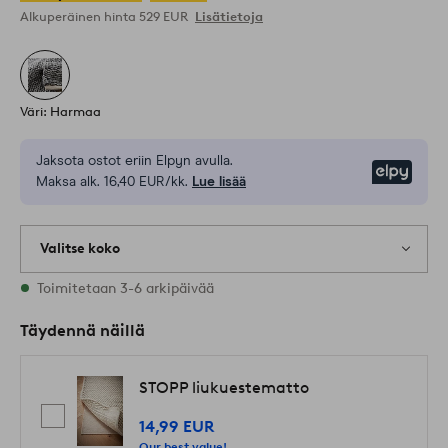
Alkuperäinen hinta
529 EUR
Lisätietoja
Väri: Harmaa
Jaksota ostot eriin Elpyn avulla.
Elpy
Maksa alk. 16,40 EUR/kk.
Lue lisää
Valitse koko
Varastossa on kaikkia kokoja
Toimitetaan 3-6 arkipäivää
Täydennä näillä
STOPP liukuestematto
14,99 EUR
Our best value!