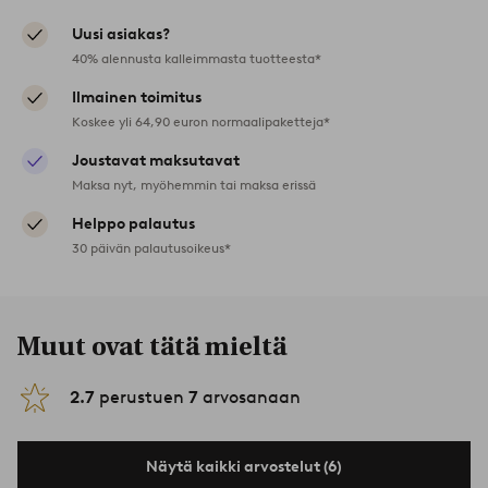
Uusi asiakas?
40% alennusta kalleimmasta tuotteesta*
Ilmainen toimitus
Koskee yli 64,90 euron normaalipaketteja*
Joustavat maksutavat
Maksa nyt, myöhemmin tai maksa erissä
Helppo palautus
30 päivän palautusoikeus*
Muut ovat tätä mieltä
2.7
perustuen
7
arvosanaan
Näytä kaikki arvostelut (6)