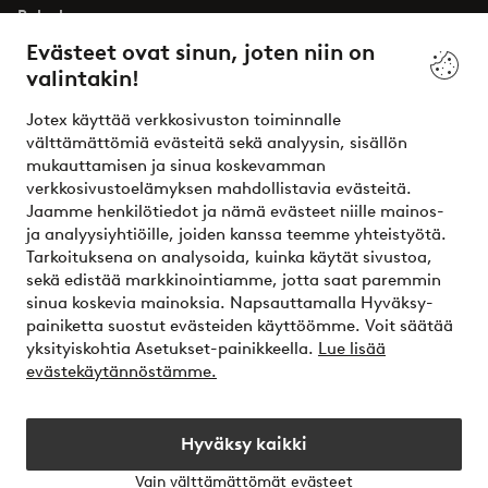
Palvelumme
Evästeet ovat sinun, joten niin on
valintakin!
Ehdot
Jotex käyttää verkkosivuston toiminnalle
Ystävät
välttämättömiä evästeitä sekä analyysin, sisällön
mukauttamisen ja sinua koskevamman
verkkosivustoelämyksen mahdollistavia evästeitä.
Jaamme henkilötiedot ja nämä evästeet niille mainos-
Turvalliset maksut – maksa nyt tai erissä
ja analyysiyhtiöille, joiden kanssa teemme yhteistyötä.
Tarkoituksena on analysoida, kuinka käytät sivustoa,
Haluatko tietää
lisää maksuvaihtoehdoistamme
?
sekä edistää markkinointiamme, jotta saat paremmin
elpy
sinua koskevia mainoksia. Napsauttamalla Hyväksy-
painiketta suostut evästeiden käyttöömme. Voit säätää
yksityiskohtia Asetukset-painikkeella.
Lue lisää
evästekäytännöstämme.
Suomi - Valitse maa
Hyväksy kaikki
Instagram
Facebook
Vain välttämättömät evästeet