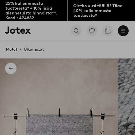
25% kalleimmasta
Oletko uusi täällä? Tilaa
tuotteesta* + 10% lisää
40% kalleimmasta
alennetuista hinnoista**.
tuotteesta*
Koodi: 424882
Jotex-
Siirry
Siirry
logo
merkittyihin
ostoskoriin
–
suosikkituotteisiin
siirry
Matot
Ulkomatot
aloitussivulle
Takaisin