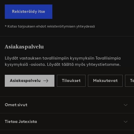
Rekisteröidy itse
* Katso tarjouksen ehdot rekisteröitymisen yhteydessä
Asiakaspalvelu
Löydät vastauksen tavallisimpiin kysymyksiin Tavallisimpia
kysymyksiä -osiosta. Löydät täältä myös yhteystietomme.
Asiakaspalvelu
Tilaukset
Maksutavat
T
Omat sivut
Tietoa Jotexista