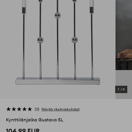
1
/
4
2
Näytä yksityiskohdat
Kynttilänjalka Gustavo 5L
104,99 EUR