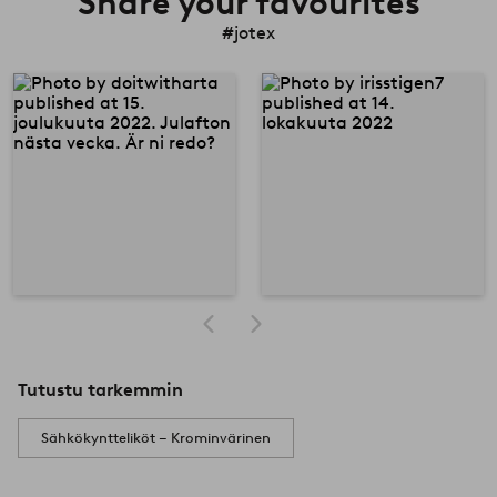
Share your favourites
#jotex
Tutustu tarkemmin
Sähkökyntteliköt – Krominvärinen