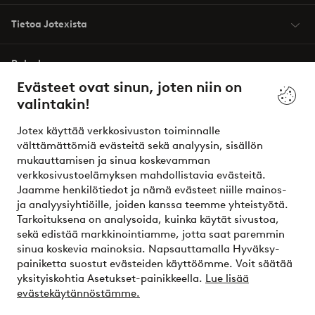
Tietoa Jotexista
Palvelumme
Evästeet ovat sinun, joten niin on
valintakin!
Ehdot
Jotex käyttää verkkosivuston toiminnalle
Ystävät
välttämättömiä evästeitä sekä analyysin, sisällön
mukauttamisen ja sinua koskevamman
verkkosivustoelämyksen mahdollistavia evästeitä.
Jaamme henkilötiedot ja nämä evästeet niille mainos-
Turvalliset maksut – maksa nyt tai erissä
ja analyysiyhtiöille, joiden kanssa teemme yhteistyötä.
Tarkoituksena on analysoida, kuinka käytät sivustoa,
Haluatko tietää
lisää maksuvaihtoehdoistamme
?
sekä edistää markkinointiamme, jotta saat paremmin
elpy
sinua koskevia mainoksia. Napsauttamalla Hyväksy-
painiketta suostut evästeiden käyttöömme. Voit säätää
yksityiskohtia Asetukset-painikkeella.
Lue lisää
evästekäytännöstämme.
Suomi - Valitse maa