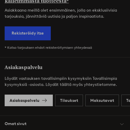
kalleimmasta tuotteesta*
Asiakkaana meillä olet ensimmäinen, jolla on eksklusiivisia
tarjouksia, jännittäviä uutisia ja paljon inspiraatiota.
Rekisteröidy itse
* Katso tarjouksen ehdot rekisteröitymisen yhteydessä
Asiakaspalvelu
Löydät vastauksen tavallisimpiin kysymyksiin Tavallisimpia
kysymyksiä -osiosta. Löydät täältä myös yhteystietomme.
Asiakaspalvelu
Tilaukset
Maksutavat
T
Omat sivut