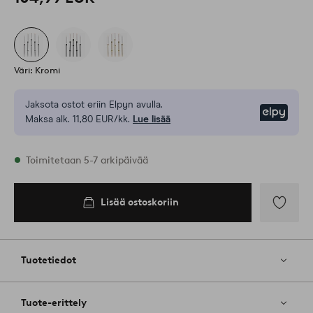
Väri: Kromi
Jaksota ostot eriin Elpyn avulla.
Elpy
Maksa alk. 11,80 EUR/kk.
Lue lisää
Varastossa
Toimitetaan 5-7 arkipäivää
Lisää ostoskoriin
Lisää
ostoskoriin
Lisää
suosikkeih
Tuotetiedot
Tuote-erittely