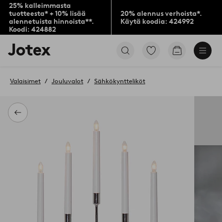
25% kalleimmasta
tuotteesta* + 10% lisää
20% alennus verhoista*.
alennetuista hinnoista**.
Käytä koodia: 424992
Koodi: 424882
Jotex-
Siirry
Siirry
logo
merkittyihin
ostoskoriin
–
suosikkituotteisiin
siirry
Valaisimet
Jouluvalot
Sähkökyntteliköt
aloitussivulle
Takaisin