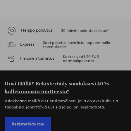
Helppo palautus
30 päivän palautusoikeus*
Saat pakettisi tavallista nopeammalla
Express
toimituksella
Koskee yli 64,90 EUR
Ilmainen toimitus
normaalipakettia
Uusi täällä? Rekisteröidy saadaksesi
40 %
kalleimmasta tuotteesta*
Asiakkaana meillä olet ensimmäinen, jolla on eksklusiivisia
tarjouksia, jännittäviä uutisia ja paljon inspiraatiota.
Rekisteröidy itse