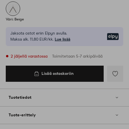
Väri: Beige
Jaksota ostot eriin Elpyn avulla.
Elpy
Maksa alk. 11,80 EUR/kk.
Lue lisää
2 jäljellä varastossa
Toimitetaan 5-7 arkipäivää
Lisää ostoskoriin
Lisää
ostoskoriin
Lisää
suosikkeih
Tuotetiedot
Tuote-erittely