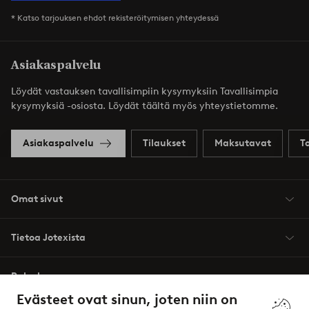
* Katso tarjouksen ehdot rekisteröitymisen yhteydessä
Asiakaspalvelu
Löydät vastauksen tavallisimpiin kysymyksiin Tavallisimpia
kysymyksiä -osiosta. Löydät täältä myös yhteystietomme.
Asiakaspalvelu
Tilaukset
Maksutavat
T
Omat sivut
Tietoa Jotexista
Palvelumme
Evästeet ovat sinun, joten niin on