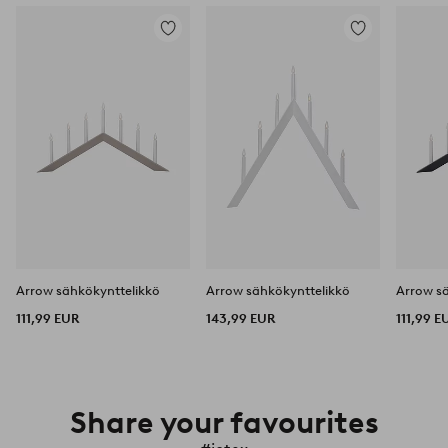
Lisää
Lisää
suosikkeihin
suosikkeihin
Arrow sähkökynttelikkö
Arrow sähkökynttelikkö
Arrow s
111,99 EUR
143,99 EUR
111,99 E
Share your favourites