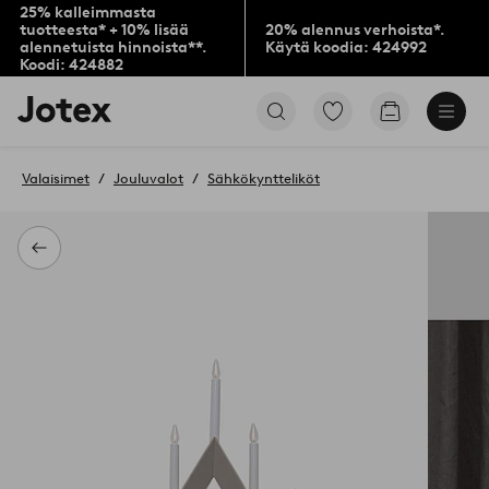
25% kalleimmasta
tuotteesta* + 10% lisää
20% alennus verhoista*.
alennetuista hinnoista**.
Käytä koodia: 424992
Koodi: 424882
Jotex-
Siirry
Siirry
logo
merkittyihin
ostoskoriin
–
suosikkituotteisiin
siirry
Valaisimet
Jouluvalot
Sähkökyntteliköt
aloitussivulle
Takaisin