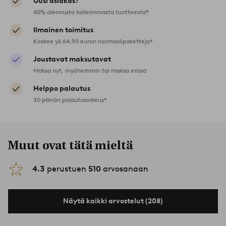
Uusi asiakas?
40% alennusta kalleimmasta tuotteesta*
Ilmainen toimitus
Koskee yli 64,90 euron normaalipaketteja*
Joustavat maksutavat
Maksa nyt, myöhemmin tai maksa erissä
Helppo palautus
30 päivän palautusoikeus*
Muut ovat tätä mieltä
4.3
perustuen
510
arvosanaan
Näytä kaikki arvostelut (208)