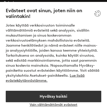
Palvelumme
Evästeet ovat sinun, joten niin on
valintakin!
Ehdot
Jotex käyttää verkkosivuston toiminnalle
Ystävät
välttämättömiä evästeitä sekä analyysin, sisällön
mukauttamisen ja sinua koskevamman
verkkosivustoelämyksen mahdollistavia evästeitä.
Jaamme henkilötiedot ja nämä evästeet niille mainos-
Turvalliset maksut – maksa nyt tai erissä
ja analyysiyhtiöille, joiden kanssa teemme yhteistyötä.
Tarkoituksena on analysoida, kuinka käytät sivustoa,
Haluatko tietää
lisää maksuvaihtoehdoistamme
?
sekä edistää markkinointiamme, jotta saat paremmin
elpy
sinua koskevia mainoksia. Napsauttamalla Hyväksy-
painiketta suostut evästeiden käyttöömme. Voit säätää
yksityiskohtia Asetukset-painikkeella.
Lue lisää
evästekäytännöstämme.
Suomi - Valitse maa
Hyväksy kaikki
Instagram
Facebook
Vain välttämättömät evästeet
Avaa