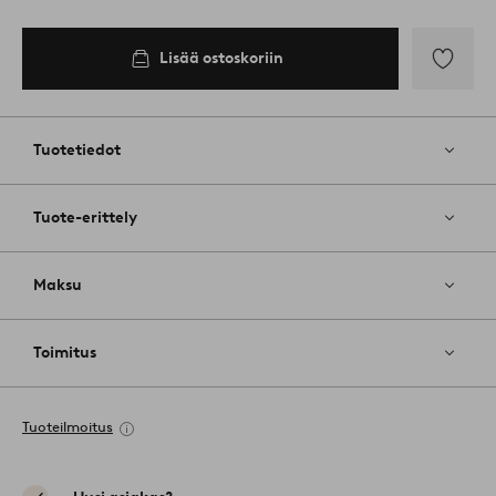
Lisää ostoskoriin
Lisää
suosikkeih
Tuotetiedot
Tuote-erittely
Maksu
Toimitus
Tuoteilmoitus