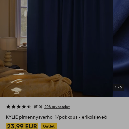
1
/
5
510
208 arvostelut
KYLIE pimennysverho, 1/pakkaus - erikoisleveä
23,99 EUR
Outlet