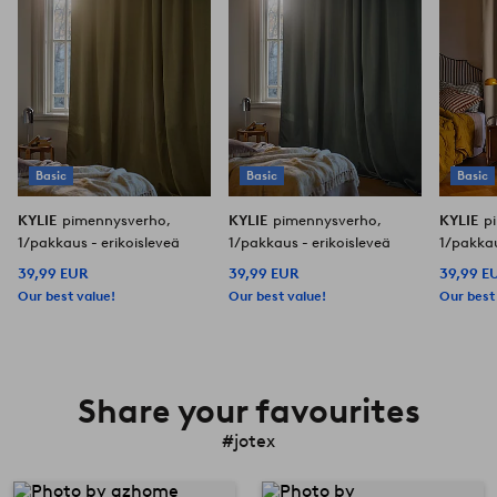
Basic
Basic
Basic
KYLIE
pimennysverho,
KYLIE
pimennysverho,
KYLIE
p
1/pakkaus - erikoisleveä
1/pakkaus - erikoisleveä
1/pakkau
39,99 EUR
39,99 EUR
39,99 E
Our best value!
Our best value!
Our best
Share your favourites
#jotex