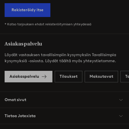
Rekisteröidy itse
* Katso tarjouksen ehdot rekisteröitymisen yhteydessä
Asiakaspalvelu
Löydät vastauksen tavallisimpiin kysymyksiin Tavallisimpia
kysymyksiä -osiosta. Löydät täältä myös yhteystietomme.
Asiakaspalvelu
Tilaukset
Maksutavat
T
Omat sivut
Tietoa Jotexista