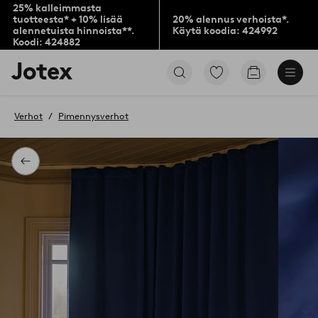
25% kalleimmasta
tuotteesta* + 10% lisää
20% alennus verhoista*.
alennetuista hinnoista**.
Käytä koodia: 424992
Koodi: 424882
Jotex-
Siirry
Siirry
logo
merkittyihin
ostoskoriin
–
suosikkituotteisiin
siirry
Verhot
Pimennysverhot
aloitussivulle
Takaisin