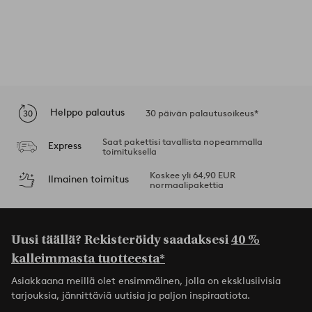
Helppo palautus
30 päivän palautusoikeus*
Saat pakettisi tavallista nopeammalla
Express
toimituksella
Koskee yli 64,90 EUR
Ilmainen toimitus
normaalipakettia
Uusi täällä? Rekisteröidy saadaksesi
40 %
kalleimmasta tuotteesta*
Asiakkaana meillä olet ensimmäinen, jolla on eksklusiivisia
tarjouksia, jännittäviä uutisia ja paljon inspiraatiota.