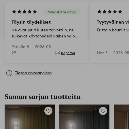
Vahvistettu ostaja
Täysin täydelliset
Tyytyväinen vä
Ne ovat juuri kuten toivottiin, ne
Erittäin kauniit 
sulkevat käytännössä kaiken valon
ulkopuolelle ja roikkuvat kauniisti
Pernille B —
2026-05-
huoneessa olematta liian raskaita
29
Naz F —
2026-0
Raportoi
Tietoa arvosanoista
Saman sarjan tuotteita
Lisää
Lisää
suosikkeihin
suosikkeihin