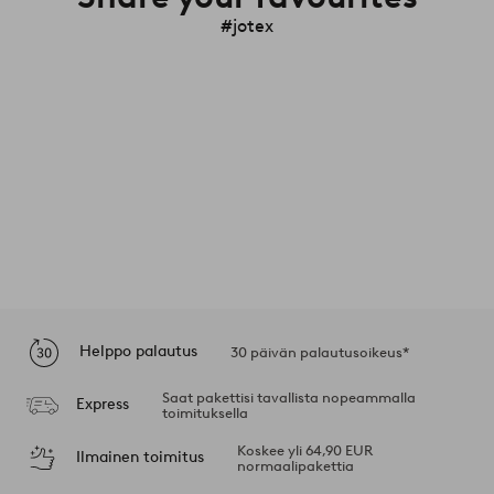
#jotex
Helppo palautus
30 päivän palautusoikeus*
Saat pakettisi tavallista nopeammalla
Express
toimituksella
Koskee yli 64,90 EUR
Ilmainen toimitus
normaalipakettia