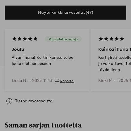
Näytä kaikki arvostelut (47)
Vahvistettu ostaja
Joulu
Kuinka ihana 
Aivan ihana! Kurtin kanssa tulee
Kurt ylitti todel
joulu olohuoneeseen
ja vaikuttava, to
täydellinen
Linda N —
2025-11-13
Kicki M —
2025-
Raportoi
Tietoa arvosanoista
Saman sarjan tuotteita