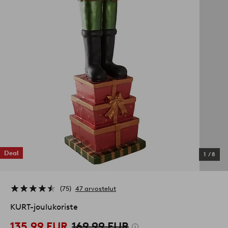
Deal
1
/
8
75
47 arvostelut
KURT-joulukoriste
135,99 EUR
169,99 EUR