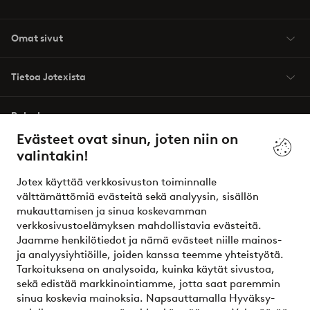
Omat sivut
Tietoa Jotexista
Palvelumme
Evästeet ovat sinun, joten niin on
valintakin!
Ehdot
Jotex käyttää verkkosivuston toiminnalle
Ystävät
välttämättömiä evästeitä sekä analyysin, sisällön
mukauttamisen ja sinua koskevamman
verkkosivustoelämyksen mahdollistavia evästeitä.
Jaamme henkilötiedot ja nämä evästeet niille mainos-
Turvalliset maksut – maksa nyt tai erissä
ja analyysiyhtiöille, joiden kanssa teemme yhteistyötä.
Tarkoituksena on analysoida, kuinka käytät sivustoa,
Haluatko tietää
lisää maksuvaihtoehdoistamme
?
sekä edistää markkinointiamme, jotta saat paremmin
elpy
sinua koskevia mainoksia. Napsauttamalla Hyväksy-