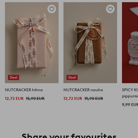
Lisää
Lisää
suosikkeihin
suosikkeihin
Deal
Deal
NUTCRACKER hihna
NUTCRACKER nauha
SPICY KU
pippuris
12,72 EUR
15,90 EUR
12,72 EUR
15,90 EUR
9,99 EU
Share your favourites