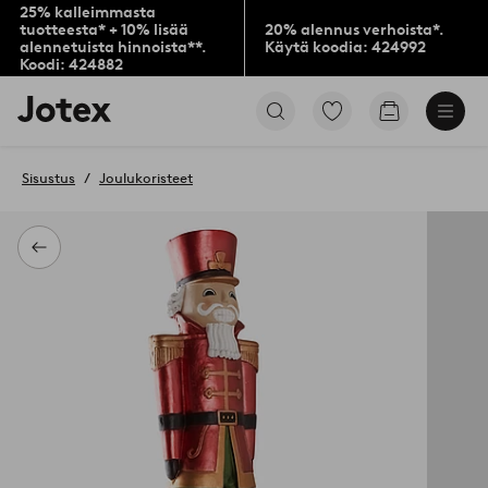
25% kalleimmasta
tuotteesta* + 10% lisää
20% alennus verhoista*.
alennetuista hinnoista**.
Käytä koodia: 424992
Koodi: 424882
Jotex-
Siirry
Siirry
logo
merkittyihin
ostoskoriin
–
suosikkituotteisiin
siirry
Sisustus
Joulukoristeet
aloitussivulle
Takaisin