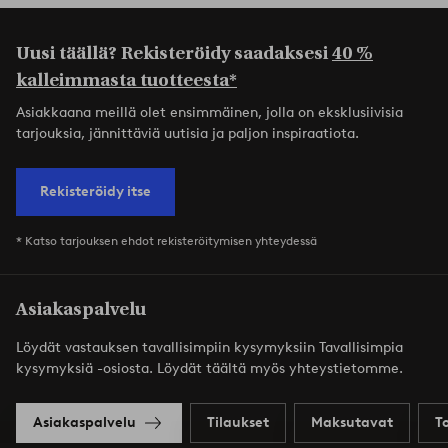
Uusi täällä? Rekisteröidy saadaksesi
40 %
kalleimmasta tuotteesta*
Asiakkaana meillä olet ensimmäinen, jolla on eksklusiivisia
tarjouksia, jännittäviä uutisia ja paljon inspiraatiota.
Rekisteröidy itse
* Katso tarjouksen ehdot rekisteröitymisen yhteydessä
Asiakaspalvelu
Löydät vastauksen tavallisimpiin kysymyksiin Tavallisimpia
kysymyksiä -osiosta. Löydät täältä myös yhteystietomme.
Asiakaspalvelu
Tilaukset
Maksutavat
T