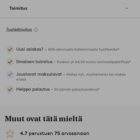
Toimitus
Tuoteilmoitus
Uusi asiakas? -
40% alennusta kalleimmasta tuotteesta*
Ilmainen toimitus -
Koskee yli 64,90 euron normaalipaketteja*
Joustavat maksutavat -
Maksa nyt, myöhemmin tai maksa
erissä
Helppo palautus -
30 päivän palautusoikeus*
Muut ovat tätä mieltä
4.7
perustuen
75
arvosanaan