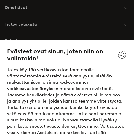
Omat sivut
Tietoa Jotexista
Palvelumme
Evästeet ovat sinun, joten niin on
valintakin!
Ehdot
Jotex käyttää verkkosivuston toiminnalle
Ystävät
välttämättömiä evästeitä sekä analyysin, sisällön
mukauttamisen ja sinua koskevamman
verkkosivustoelämyksen mahdollistavia evästeitä.
Jaamme henkilötiedot ja nämä evästeet niille mainos-
Turvalliset maksut – maksa nyt tai erissä
ja analyysiyhtiöille, joiden kanssa teemme yhteistyötä.
Tarkoituksena on analysoida, kuinka käytät sivustoa,
Haluatko tietää
lisää maksuvaihtoehdoistamme
?
sekä edistää markkinointiamme, jotta saat paremmin
elpy
sinua koskevia mainoksia. Napsauttamalla Hyväksy-
painiketta suostut evästeiden käyttöömme. Voit säätää
yksityiskohtia Asetukset-painikkeella.
Lue lisää