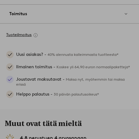
Toimitus
Tuoteilmoitus
Uusi asiakas? -
40% alennusta kalleimmasta tuotteesta*
Ilmainen toimitus -
Koskee yli 64,90 euron normaalipaketteja*
Joustavat maksutavat -
Maksa nyt, myöhemmin tai maksa
erissä
Helppo palautus -
30 päivän palautusoikeus*
Muut ovat tätä mieltä
4.8
perustuen
4
arvosanaan