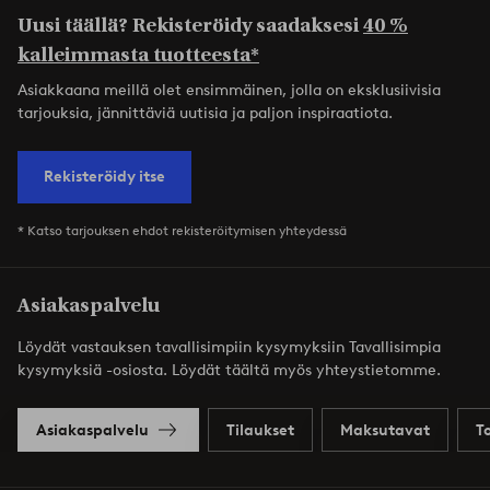
Uusi täällä? Rekisteröidy saadaksesi
40 %
kalleimmasta tuotteesta*
Asiakkaana meillä olet ensimmäinen, jolla on eksklusiivisia
tarjouksia, jännittäviä uutisia ja paljon inspiraatiota.
Rekisteröidy itse
* Katso tarjouksen ehdot rekisteröitymisen yhteydessä
Asiakaspalvelu
Löydät vastauksen tavallisimpiin kysymyksiin Tavallisimpia
kysymyksiä -osiosta. Löydät täältä myös yhteystietomme.
Asiakaspalvelu
Tilaukset
Maksutavat
T