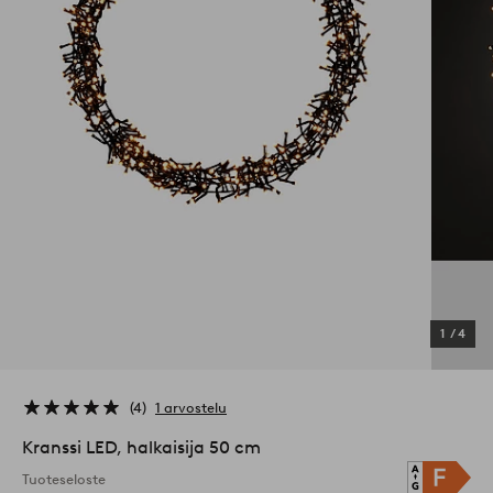
1
/
4
4
1 arvostelu
Kranssi LED, halkaisija 50 cm
Tuoteseloste