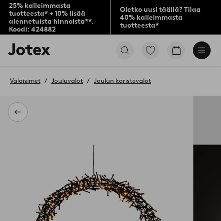
25% kalleimmasta
Oletko uusi täällä? Tilaa
tuotteesta* + 10% lisää
40% kalleimmasta
alennetuista hinnoista**.
tuotteesta*
Koodi: 424882
Jotex-
Siirry
Siirry
logo
merkittyihin
ostoskoriin
–
suosikkituotteisiin
siirry
Valaisimet
Jouluvalot
Joulun koristevalot
aloitussivulle
Takaisin