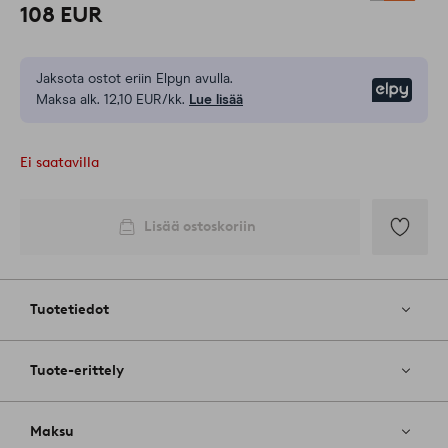
108 EUR
Jaksota ostot eriin Elpyn avulla.
Elpy
Maksa alk. 12,10 EUR/kk.
Lue lisää
Ei saatavilla
Lisää ostoskoriin
Lisää
suosikkeih
Tuotetiedot
Tuote-erittely
Maksu