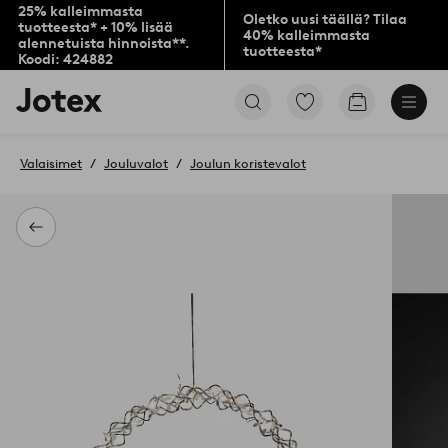
25% kalleimmasta
Oletko uusi täällä? Tilaa
tuotteesta* + 10% lisää
40% kalleimmasta
alennetuista hinnoista**.
tuotteesta*
Koodi: 424882
Jotex-
Siirry
Siirry
logo
merkittyihin
ostoskoriin
–
suosikkituotteisiin
siirry
Valaisimet
Jouluvalot
Joulun koristevalot
aloitussivulle
Takaisin