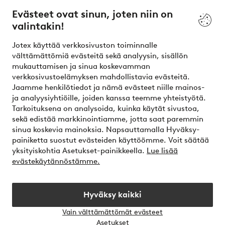
Evästeet ovat sinun, joten niin on
valintakin!
Ehdot
Jotex käyttää verkkosivuston toiminnalle
Ystävät
välttämättömiä evästeitä sekä analyysin, sisällön
mukauttamisen ja sinua koskevamman
verkkosivustoelämyksen mahdollistavia evästeitä.
Jaamme henkilötiedot ja nämä evästeet niille mainos-
Turvalliset maksut – maksa nyt tai erissä
ja analyysiyhtiöille, joiden kanssa teemme yhteistyötä.
Tarkoituksena on analysoida, kuinka käytät sivustoa,
Haluatko tietää
lisää maksuvaihtoehdoistamme
?
sekä edistää markkinointiamme, jotta saat paremmin
elpy
sinua koskevia mainoksia. Napsauttamalla Hyväksy-
painiketta suostut evästeiden käyttöömme. Voit säätää
yksityiskohtia Asetukset-painikkeella.
Lue lisää
evästekäytännöstämme.
Suomi - Valitse maa
Hyväksy kaikki
Instagram
Facebook
Vain välttämättömät evästeet
Avaa
Asetukset
chat-