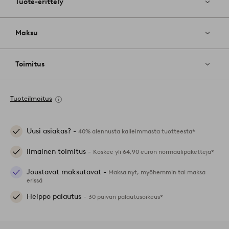
Tuote-erittely
Maksu
Toimitus
Tuoteilmoitus
Uusi asiakas? -
40% alennusta kalleimmasta tuotteesta*
Ilmainen toimitus -
Koskee yli 64,90 euron normaalipaketteja*
Joustavat maksutavat -
Maksa nyt, myöhemmin tai maksa
erissä
Helppo palautus -
30 päivän palautusoikeus*