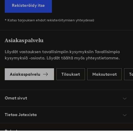
Rekisteröidy itse
* Katso tarjouksen ehdot rekisteröitymisen yhteydessä
Asiakaspalvelu
Löydät vastauksen tavallisimpiin kysymyksiin Tavallisimpia
kysymyksiä -osiosta. Löydät täältä myös yhteystietomme.
Asiakaspalvelu
Tilaukset
Maksutavat
T
Omat sivut
Tietoa Jotexista
Palvelumme