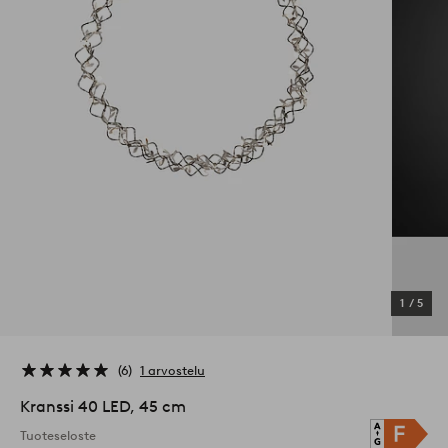
1
/
5
6
1 arvostelu
Kranssi 40 LED, 45 cm
Tuoteseloste