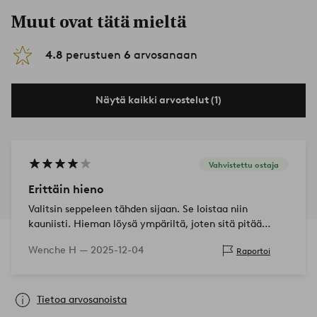
Muut ovat tätä mieltä
4.8
perustuen
6
arvosanaan
Näytä kaikki arvostelut (1)
Vahvistettu ostaja
Erittäin hieno
Valitsin seppeleen tähden sijaan. Se loistaa niin
kauniisti. Hieman löysä ympäriltä, joten sitä pitää
muotoilla vähän. Se oli ainoa miinus. Toivon, että voin
Wenche H —
2025-12-04
Raportoi
pitää niitä monta vuotta
Tietoa arvosanoista