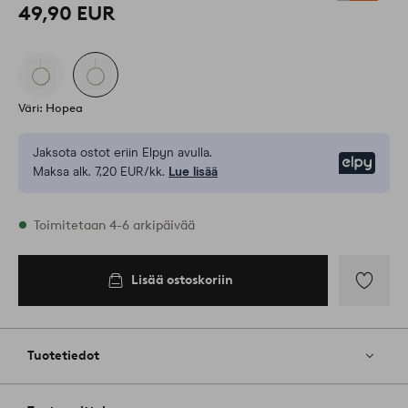
49,90 EUR
Väri: Hopea
Jaksota ostot eriin Elpyn avulla.
Elpy
Maksa alk. 7,20 EUR/kk.
Lue lisää
Varastossa
Toimitetaan 4-6 arkipäivää
Lisää ostoskoriin
Lisää
ostoskoriin
Lisää
suosikkeih
Tuotetiedot