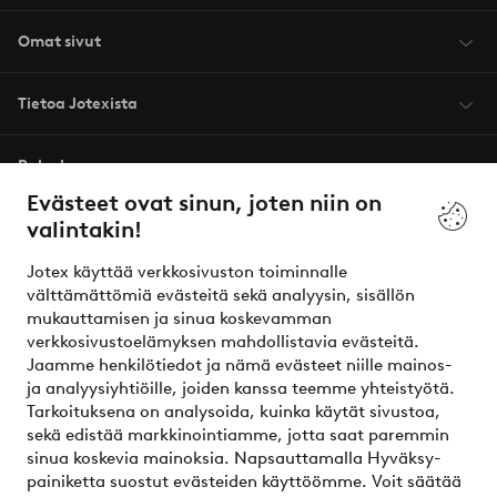
Omat sivut
Tietoa Jotexista
Palvelumme
Evästeet ovat sinun, joten niin on
valintakin!
Ehdot
Jotex käyttää verkkosivuston toiminnalle
Ystävät
välttämättömiä evästeitä sekä analyysin, sisällön
mukauttamisen ja sinua koskevamman
verkkosivustoelämyksen mahdollistavia evästeitä.
Jaamme henkilötiedot ja nämä evästeet niille mainos-
Turvalliset maksut – maksa nyt tai erissä
ja analyysiyhtiöille, joiden kanssa teemme yhteistyötä.
Tarkoituksena on analysoida, kuinka käytät sivustoa,
Haluatko tietää
lisää maksuvaihtoehdoistamme
?
sekä edistää markkinointiamme, jotta saat paremmin
elpy
sinua koskevia mainoksia. Napsauttamalla Hyväksy-
painiketta suostut evästeiden käyttöömme. Voit säätää