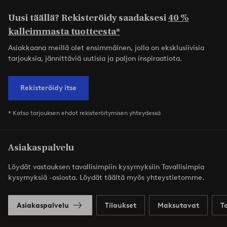
Uusi täällä? Rekisteröidy saadaksesi
40 %
kalleimmasta tuotteesta*
Asiakkaana meillä olet ensimmäinen, jolla on eksklusiivisia
tarjouksia, jännittäviä uutisia ja paljon inspiraatiota.
Rekisteröidy itse
* Katso tarjouksen ehdot rekisteröitymisen yhteydessä
Asiakaspalvelu
Löydät vastauksen tavallisimpiin kysymyksiin Tavallisimpia
kysymyksiä -osiosta. Löydät täältä myös yhteystietomme.
Asiakaspalvelu
Tilaukset
Maksutavat
T