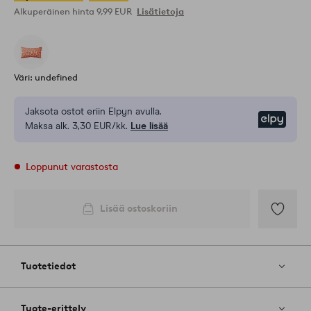
Alkuperäinen hinta
9,99 EUR
Lisätietoja
Väri: undefined
Jaksota ostot eriin Elpyn avulla.
Elpy
Maksa alk. 3,30 EUR/kk.
Lue lisää
Loppunut varastosta
Lisää ostoskoriin
Lisää
suosikkeih
Tuotetiedot
Tuote-erittely