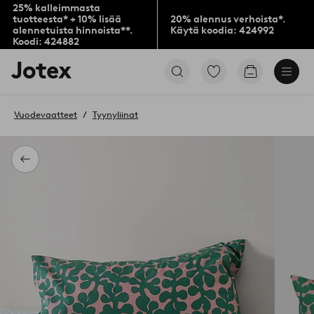
25% kalleimmasta
tuotteesta* + 10% lisää
20% alennus verhoista*.
alennetuista hinnoista**.
Käytä koodia: 424992
Koodi: 424882
Jotex-
Siirry
Siirry
logo
merkittyihin
ostoskoriin
–
suosikkituotteisiin
siirry
Vuodevaatteet
Tyynyliinat
aloitussivulle
Takaisin