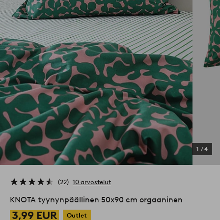
1
/
4
22
10 arvostelut
KNOTA tyynynpäällinen 50x90 cm orgaaninen
3,99 EUR
Outlet