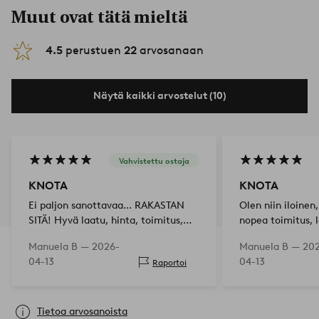
Muut ovat tätä mieltä
4.5
perustuen
22
arvosanaan
Näytä kaikki arvostelut (10)
Vahvistettu ostaja
KNOTA
KNOTA
Ei paljon sanottavaa... RAKASTAN
Olen niin iloinen,
SITÄ! Hyvä laatu, hinta, toimitus,
nopea toimitus, l
täysin täydellinen! 5 tähteä!
ehdottomasti ei 
Manuela B —
2026-
Manuela B —
20
teen suuren tilau
04-13
04-13
Raportoi
tähteä!
Tietoa arvosanoista