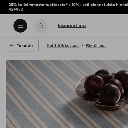
25% kalleimmasta tuotteesta* + 10% lisää alennetuista hinnoi
424882
Inspiraatiota
Takaisin
Keittiö & kattaus
Pöytäliinat