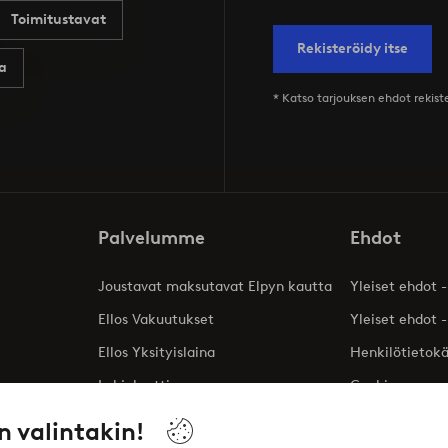
Toimitustavat
Rekisteröidy itse
a
* Katso tarjouksen ehdot rekis
Palvelumme
Ehdot
Joustavat maksutavat Elpyn kautta
Yleiset ehdot -
Ellos Vakuutukset
Yleiset ehdot -
Ellos Yksityislaina
Henkilötietok
Lahjakortti
Cookies
Affiliates
n valintakin!