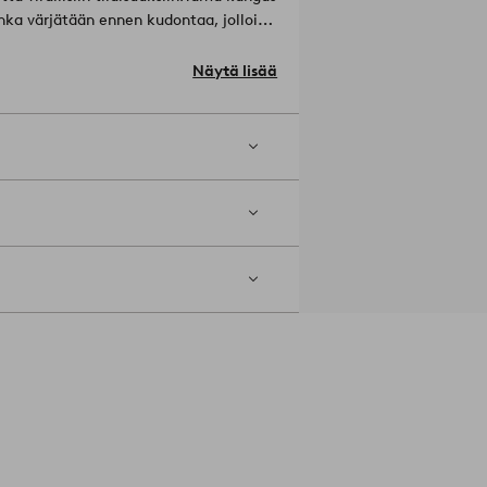
anka värjätään ennen kudontaa, jolloin
Materiaali: 100% Puuvilla.
Näytä lisää
ä valkaisuainetta. Hellä rumpukuivaus.
Tuotenumero: 2176709-01