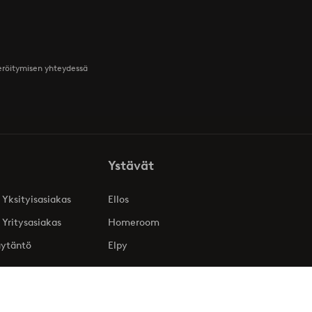
teröitymisen yhteydessä
Ystävät
 Yksityisasiakas
Ellos
 Yritysasiakas
Homeroom
äytäntö
Elpy