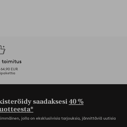
 toimitus
i 64,90 EUR
ipakettia
kisteröidy saadaksesi
40 %
uotteesta*
mmäinen, jolla on eksklusiivisia tarjouksia, jännittäviä uutisia