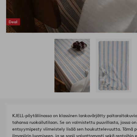
Deal
KJELL-pöytäliinassa on klassinen lankavärjätty paitaraitakuvi
tahansa ruokailutilaan. Se on valmistettu puuvillasta, jossa on
entsyymipesty viimeistely lisää sen houkuttelevuutta. Tämä pö
ilmapiirin luomiseen, ja se sopii vaivattomasti sekä rentoihin ett