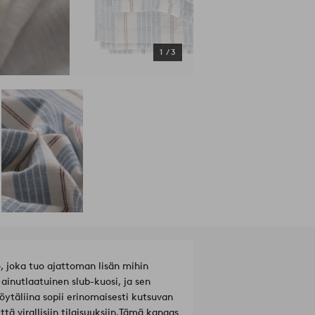
1
/
3
o, joka tuo ajattoman lisän mihin
 ainutlaatuinen slub-kuosi, ja sen
ytäliina sopii erinomaisesti kutsuvan
ä virallisiin tilaisuuksiin.
Tämä kangas