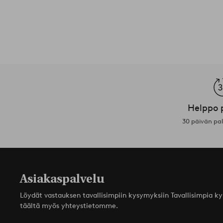
Helppo 
30 päivän pa
Asiakaspalvelu
Löydät vastauksen tavallisimpiin kysymyksiin Tavallisimpia k
täältä myös yhteystietomme.