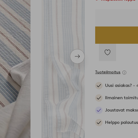
Seuraava
Lisää
tuote
suosikkeihin
Tuoteilmoitus
Uusi asiakas? -
Ilmainen toimit
Joustavat maks
Helppo palautus