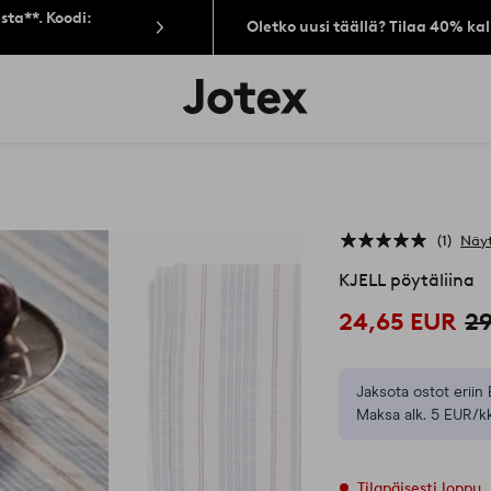
sta**. Koodi:
Oletko uusi täällä? Tilaa 40% ka
Jotex-
logo
–
siirry
aloitussivulle
1
Näyt
KJELL pöytäliina
24,65 EUR
2
Jaksota ostot eriin 
Maksa alk. 5 EUR/kk
Tilapäisesti loppu