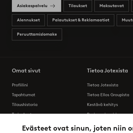
Asiakaspalvelu
Tilaukset
Maksutavat
Alennukset
Palautukset & Reklamaatiot
Muut
Peruuttamislomake
Omat sivut
Tietoa Jotexista
Profiilini
Tietoa Jotexista
Tapahtumat
Tietoa Ellos Groupista
Tilaushistoria
Kestävä kehitys
Tarjoukset
Business inquiries
Saavutettavuusseloste
Evästeet ovat sinun, joten niin o