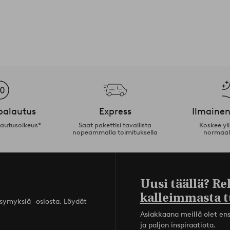
palautus
Express
Ilmainen
lautusoikeus*
Saat pakettisi tavallista
Koskee yl
nopeammalla toimituksella
normaal
Uusi täällä? Re
kalleimmasta t
ysymyksiä -osiosta. Löydät
Asiakkaana meillä olet ensi
ja paljon inspiraatiota.