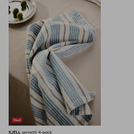
suosikkeihin
Deal
KJELL
servetti 4-pack