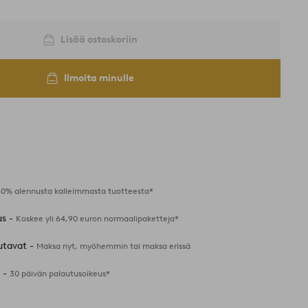
Lisää ostoskoriin
Ilmoita minulle
40% alennusta kalleimmasta tuotteesta*
us -
Koskee yli 64,90 euron normaalipaketteja*
utavat -
Maksa nyt, myöhemmin tai maksa erissä
 -
30 päivän palautusoikeus*