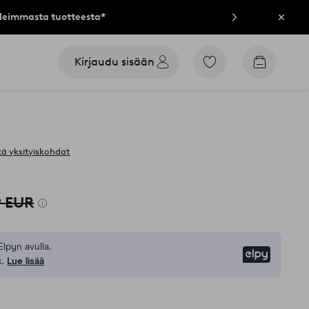
lleimmasta tuotteesta*
Sulje
Kirjaudu sisään
Siirry
Siirry
merkittyihin
ostoskori
suosikkituotteisiin
ä yksityiskohdat
9 EUR
Elpyn avulla.
Elpy
.
Lue lisää